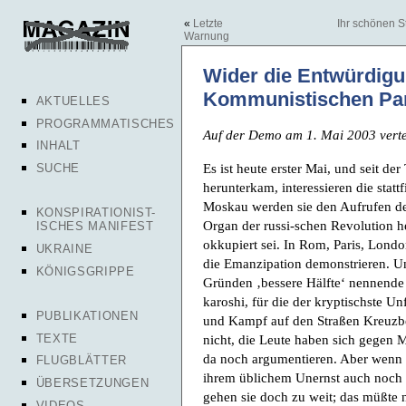
«
Letzte
Ihr schönen S
Warnung
Wider die Entwürdig
Kommunistischen Par
AKTUELLES
PROGRAMMATISCHES
Auf der Demo am 1. Mai 2003 vertei
INHALT
Es ist heute erster Mai, und seit de
SUCHE
herunterkam, interessieren die sta
Moskau werden sie den Aufrufen der
KONSPIRATIONIST-
Organ der russi-schen Revolution he
ISCHES MANIFEST
okkupiert sei. In Rom, Paris, Londo
UKRAINE
die Emanzipation demonstrieren. Und
KÖNIGSGRIPPE
Gründen ‚bessere Hälfte‘ nennende
karoshi, für die der kryptischste Un
PUBLIKATIONEN
und Kampf auf den Straßen Kreuzbe
TEXTE
nicht, die Leute haben sich gegen 
da noch argumentieren. Aber wenn 
FLUGBLÄTTER
ihrem üblichem Unernst auch noch 
ÜBERSETZUNGEN
gehen sie doch zu weit; das müßte ni
VIDEOS