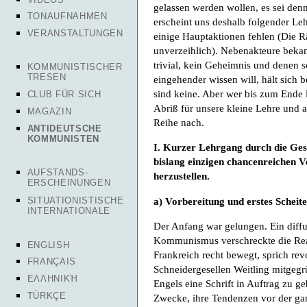
gelassen werden wollen, es sei den
TONAUFNAHMEN
erscheint uns deshalb folgender Leh
VERANSTALTUNGEN
einige Hauptaktionen fehlen (Die Rä
unverzeihlich). Nebenakteure bekame
trivial, kein Geheimnis und denen 
KOMMUNISTISCHER
TRESEN
eingehender wissen will, hält sich 
sind keine. Aber wer bis zum Ende l
CLUB FÜR SICH
Abriß für unsere kleine Lehre und 
MAGAZIN
Reihe nach.
ANTIDEUTSCHE
KOMMUNISTEN
I. Kurzer Lehrgang durch die Ges
bislang einzigen chancenreichen V
AUFSTANDS-
herzustellen.
ERSCHEINUNGEN
a) Vorbereitung und erstes Scheit
SITUATIONISTISCHE
INTERNATIONALE
Der Anfang war gelungen. Ein diffu
Kommunismus verschreckte die Reakt
ENGLISH
Frankreich recht bewegt, sprich re
FRANÇAIS
Schneidergesellen Weitling mitgeg
ΕΛΛΗΝΙΚΉ
Engels eine Schrift in Auftrag zu g
TÜRKÇE
Zwecke, ihre Tendenzen vor der g