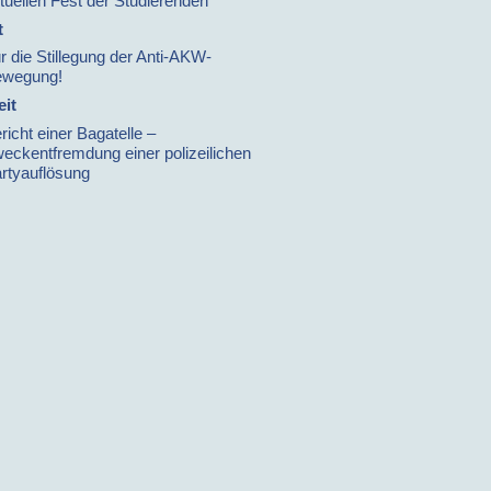
tuellen Fest der Studierenden
t
r die Stillegung der Anti-AKW-
ewegung!
it
richt einer Bagatelle –
eckentfremdung einer polizeilichen
rtyauflösung