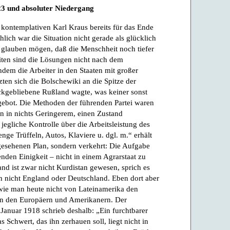
23 und absoluter Niedergang
kontemplativen Karl Kraus bereits für das Ende
lich war die Situation nicht gerade als glücklich
 glauben mögen, daß die Menschheit noch tiefer
iten sind die Lösungen nicht nach dem
dem die Arbeiter in den Staaten mit großer
tzten sich die Bolschewiki an die Spitze der
ckgebliebene Rußland wagte, was keiner sonst
gebot. Die Methoden der führenden Partei waren
in in nichts Geringerem, einen Zustand
jegliche Kontrolle über die Arbeitsleistung des
nge Trüffeln, Autos, Klaviere u. dgl. m.“ erhält
rgesehenen Plan, sondern verkehrt: Die Aufgabe
nden Einigkeit – nicht in einem Agrarstaat zu
nd ist zwar nicht Kurdistan gewesen, sprich es
ch nicht England oder Deutschland. Eben dort aber
 wie man heute nicht von Lateinamerika den
n den Europäern und Amerikanern. Der
anuar 1918 schrieb deshalb: „Ein furchtbarer
 Schwert, das ihn zerhauen soll, liegt nicht in