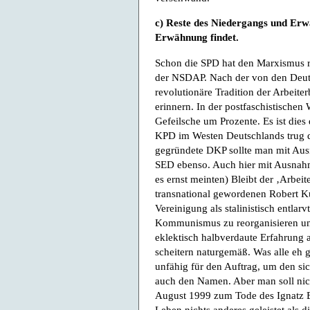
c) Reste des Niedergangs und Erwä
Erwähnung findet.
Schon die SPD hat den Marxismus re
der NSDAP. Nach der von den Deuts
revolutionäre Tradition der Arbeite
erinnern. In der postfaschistischen
Gefeilsche um Prozente. Es ist die
KPD im Westen Deutschlands trug 
gegründete DKP sollte man mit Aus
SED ebenso. Auch hier mit Ausnahm
es ernst meinten) Bleibt der ‚Arbe
transnational gewordenen Robert K
Vereinigung als stalinistisch entlarv
Kommunismus zu reorganisieren un
eklektisch halbverdaute Erfahrung 
scheitern naturgemäß. Was alle eh g
unfähig für den Auftrag, um den sic
auch den Namen. Aber man soll nich
August 1999 zum Tode des Ignatz B
Leben nichts anderes geleistet als 