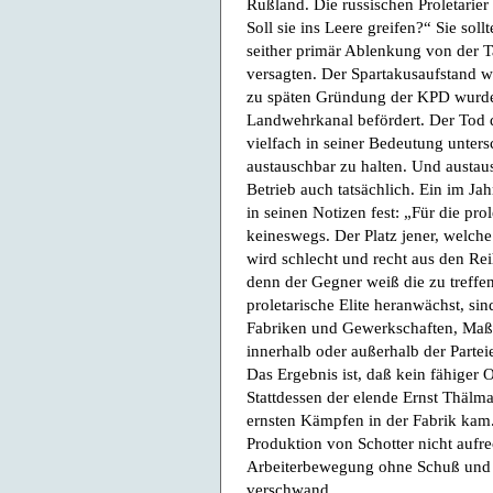
Rußland. Die russischen Proletarie
Soll sie ins Leere greifen?“ Sie sol
seither primär Ablenkung von der 
versagten. Der Spartakusaufstand 
zu späten Gründung der KPD wurden
Landwehrkanal befördert. Der Tod 
vielfach in seiner Bedeutung unter
austauschbar zu halten. Und austau
Betrieb auch tatsächlich. Ein im J
in seinen Notizen fest: „Für die prol
keineswegs. Der Platz jener, welch
wird schlecht und recht aus den Re
denn der Gegner weiß die zu treffen
proletarische Elite heranwächst, s
Fabriken und Gewerkschaften, Maß
innerhalb oder außerhalb der Partei
Das Ergebnis ist, daß kein fähiger 
Stattdessen der elende Ernst Thälma
ernsten Kämpfen in der Fabrik kam. 
Produktion von Schotter nicht aufre
Arbeiterbewegung ohne Schuß und w
verschwand.