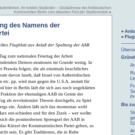
tudentinnen, ihr holden Studenten – Grußadresse der Antideutschen
Kommunisten Berlin zum aktuellen Fest der Studierenden
»
ung des Namens der
»
Anti
tei
»
Flug
ltes Flugblatt aus Anlaß der Spaltung der AAB
Übersi
r Tag zum nationalen Feiertag der Arbeit
Gründ
ttfindenden Demon-strationen im Grunde wenig. In
An
 Prawda folgen, die als einstmals beachtliches
Ro
ute davon faselt, daß Israel von Außerirdischen
Li
n etc. pp. wird man gegen die U.S.A. anstatt für
Fr
 hier in Berlin lädt die sich aus noch ungeklärten
Se
 Fraktion der ehemaligen AAB im Geiste der
Pr
fug als revolutionäre Theorie durchgeht, zu Spiel
Bis z
rgs ein. Ändern läßt sich das momentan wohl
St
Marx ent-schieden und für den Zizek – wer wollte
ge
sich die postmodernen Sprengsel der AAB in
51
das Kürzel der Kommunistischen Partei geben, so
An
cht sein. Es gibt Traditionen, die in Ruhe