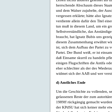
herrschende Abschaum dieses Staat
und dem Walser zujubelte, der Ausc
vergessen erklärte; hätte also Ignat
verdiente allein dafür den Titel ei
tun muß in diesem Land, um ein gr
Selbstverständliche, das Anständig
braucht, hat Ignatz Bubis uns geze
diesem Zusammenhang erwähnt wird, 
ist, sich dem Aufbau der Partei zu v
Partei. Der Bund weiß, er ist einsa
daß Einsame skurril zu handeln pfle
einigen Flugschriften die Antifa ode
eher schlechter als der des Wieder
widmet sich der AAB und wer vers
d) Amtliches Ende
Um die Geschichte zu vollenden, se
gelassenen Reste der zum autoritäre
1989ff rückgängig gemacht wurden,
der KPdSU hat sich keiner mehr etw