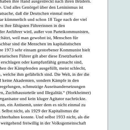
r haben ihre Hand ausgestreckt nach ihren Brüdern.
lte. Und alles Genörgel über den Leninismus ist
Tatsache, daß die Deutschen einmal mehr
war kümmerlich und schon 18 Tage nach der viel
 ihre fähigsten Führerinnen in den
der Anführer wird, außer von Parteikommunisten,
schätzt, weil man gewohnt ist, Menschen für
schbar sind die Menschen im kapitalistischen
ahre 1973 sehr einsam gestorbener Kommunist hielt
etarischen Führer gilt aber diese Ersetzbarkeit
e erschlagen oder kampfunfähig gemacht sind,
ihen der Kämpfenden ausgefüllt, meist schlecht,
, welche ihm gefährlich sind. Die Welt, in der die
ind keine Akademien, sondern Kämpfe in den
regelungen, schmutzige Auseinandersetzungen
en, Zuchthausurteile und Illegalität.“ (Horkheimer)
Organisator und kein kluger Agitator nachrückte.
nn, ein Antisemit, unter dem es nicht einmal zu
Selbst nicht, als 1929 der Kapitalismus die
chterhalten konnte. Und selbst 1933 nicht, als die
eitgehend freiwillig in der Volksgemeinschaft