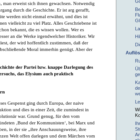
Gö
n, man erweist sich ihnen gewachsen. Notwendig
Be
rgang durch die Geschichte. Er ist arg gerafft,
Fl
te werden nicht einmal erwähnt, und dies ist
Gl
n vielleicht zu viel Platz. Alles Geschriebene ist
La
schon bekannt, die es wissen wollen. Wer es
besser an die Werke irgendwelcher Historiker. Wir
Hi
iest, der wird hoffentlich zustimmen, daß der
Di
abschließende Moral immerhin genügt. Aber der
Auflö
Ru
chichte der Partei bzw. knappe Darlegung des
Üb
ersuchs, das Elysium auch praktisch
ge
Ka
de
ern
we
Le
ses Gespenst ging durch Europa, der naive
ion und dies in einer Zeit, die zumindest in
Wi
Ko
volutionär war. Grund genug, für den vom
ründeten ‚Bund der Kommunisten‘, bei Marx und
Ih
St
eben, in der sie „ihre Anschauungsweise, ihre
An
anzen Welt offen darlegen und dem Märchen vom