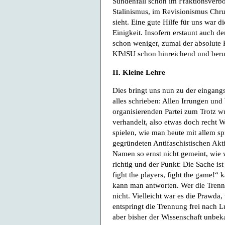
Sündenfall schon im Fraktionsverbot
Stalinismus, im Revisionismus Chr
sieht. Eine gute Hilfe für uns war 
Einigkeit. Insofern erstaunt auch 
schon weniger, zumal der absolute 
KPdSU schon hinreichend und beruh
II. Kleine Lehre
Dies bringt uns nun zu der eingang
alles schrieben: Allen Irrungen un
organisierenden Partei zum Trotz w
verhandelt, also etwas doch recht 
spielen, wie man heute mit allem sp
gegründeten Antifaschistischen Akt
Namen so ernst nicht gemeint, wie w
richtig und der Punkt: Die Sache i
fight the players, fight the game!
kann man antworten. Wer die Trennu
nicht. Vielleicht war es die Prawda
entspringt die Trennung frei nach 
aber bisher der Wissenschaft unbeka