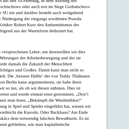
 auf den 10.Parteitag, in dem Aufstieg des
uschtschows oder auch erst im Siege Gorbatschovs
die SU nie und darüber besteht auch weitgehend
der Niedergang der eingangs erwähnten Prawda
Kritiker Robert Kurz den Antisemitismus der
igend aus der Warenform deduziert hat.
s versprochenen Lehre, um derenwillen wir dies
d Wirrungen der Arbeiterbewegung und der sie
urde damals die Zukunft der Menschheit
Wichtiges und Großes. Damit kann man nicht so
ielt. Die ‚bessere Hälfte‘ der von Teddy Thälmann
ion Berlin kann argumentieren, sie habe ihren
ir so tun, als ob wir diesen nähmen. Dies ist
st ernst und wurde einmal ernst genommen. „Don’t
“ kann man lesen. „Bekämpft die Windmühlen!“
ng in Spiel und Spieler eingeführt hat, wissen wir
, vielleicht die Karoshi. Oder Backhaus? Am Ende
Lukács dem notwendig falschen Bewußtsein. Es ist
nnt geblieben, wie man kapitalistische