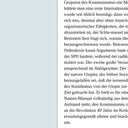
Gespenst des Kommunismus ein Manif
bildete man eine erste Internationa
wurde wie üblich beendigt, dann wu
sich neu, diesmal aber ohne Anarchi
organisatorischer Fähigkeiten, die 
abzustreiten ist, der Schla-massel a
Bernstein liest fragt sich, warum di
herausgeschmissen wurde. Belesene 
Orthodoxie kaum Argumente hatte u
der SPD landete, während der radi
isoliert war. Der zweite große Vers
entsprechend im Stahlgewitter. Der 
der naiven Utopier, der frühen Soz
herausgefallen sei, daß die notwen
des Sozialismus von der Utopie zur
Ziel gebracht hat. Er hielt es für e
Namen Blanqui vollständig aus dem 
Aufstand steht, den Kommunisten zu
an der Revolution 40 Jahre im Kerk
erwartungsgemäß alleine und bracht
um.