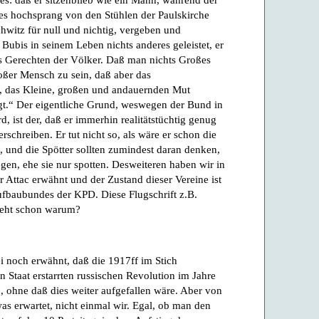
es hochsprang von den Stühlen der Paulskirche
hwitz für null und nichtig, vergeben und
z Bubis in seinem Leben nichts anderes geleistet, er
nes Gerechten der Völker. Daß man nichts Großes
oßer Mensch zu sein, daß aber das
e, das Kleine, großen und andauernden Mut
igt.“ Der eigentliche Grund, weswegen der Bund in
ist der, daß er immerhin realitätstüchtig genug
erschreiben. Er tut nicht so, als wäre er schon die
m, und die Spötter sollten zumindest daran denken,
gen, ehe sie nur spotten. Desweiteren haben wir in
r Attac erwähnt und der Zustand dieser Vereine ist
aufbaubundes der KPD. Diese Flugschrift z.B.
teht schon warum?
i noch erwähnt, daß die 1917ff im Stich
n Staat erstarrten russischen Revolution im Jahre
 ohne daß dies weiter aufgefallen wäre. Aber von
as erwartet, nicht einmal wir. Egal, ob man den