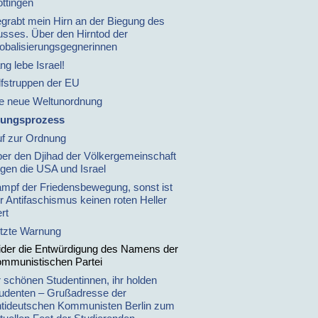
ttingen
grabt mein Hirn an der Biegung des
usses. Über den Hirntod der
obalisierungsgegnerinnen
ng lebe Israel!
lfstruppen der EU
e neue Weltunordnung
sungsprozess
f zur Ordnung
er den Djihad der Völkergemeinschaft
gen die USA und Israel
mpf der Friedensbewegung, sonst ist
r Antifaschismus keinen roten Heller
rt
tzte Warnung
der die Entwürdigung des Namens der
mmunistischen Partei
r schönen Studentinnen, ihr holden
udenten – Grußadresse der
tideutschen Kommunisten Berlin zum