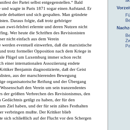
ak
est der Partei selbst entgegenstellen.“ Bald
Vorzei
le und wagte in Paris 1871 sogar einen Aufstand. Er
rde debattiert und sich gespalten. Man gründete
Fü
B
sten. Daraus folgte, daß trotz gehöriger
man zwei-felsfrei erlernte und deren Nutzen nicht
Nachze
nfing. Wer heute die Schriften des Revisionisten
Be
eser nicht einfach aus dem Verein
Zw
werden eventuell einwerfen, daß die marxistische
Pa
nd trotz formeller Opposition nach dem Kriege in
kale Flügel um Luxemburg immer schon recht
uch einer internationalen Assoziierung endete
Kritiker Benjamin diagnostizierte, daß der Geist
ialisten, aus der marschierenden Bewegung
dige organisatorische Reifung und der Übergang
 Wissenschaft den Verein um sein tranzendentes
ines der größten Verbrechen des Revisionismus, den
Gedächtnis getilgt zu haben, der für den
m Ziel haben, und der für sein zähes Festhalten
er verbringen mußte. Der Kritiker blieb
e sich schließlich auf der Flucht vor den Schergen