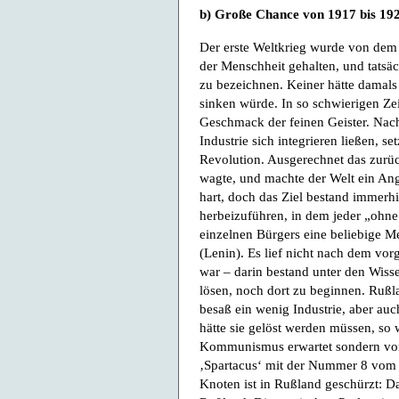
b) Große Chance von 1917 bis 19
Der erste Weltkrieg wurde von dem 
der Menschheit gehalten, und tatsäch
zu bezeichnen. Keiner hätte damals
sinken würde. In so schwierigen Ze
Geschmack der feinen Geister. Nach
Industrie sich integrieren ließen, se
Revolution. Ausgerechnet das zurü
wagte, und machte der Welt ein An
hart, doch das Ziel bestand immerh
herbeizuführen, in dem jeder „ohne 
einzelnen Bürgers eine beliebige Me
(Lenin). Es lief nicht nach dem vo
war – darin bestand unter den Wisse
lösen, noch dort zu beginnen. Rußla
besaß ein wenig Industrie, aber au
hätte sie gelöst werden müssen, so
Kommunismus erwartet sondern vo
‚Spartacus‘ mit der Nummer 8 vom J
Knoten ist in Rußland geschürzt: Das