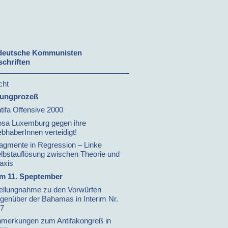
deutsche Kommunisten
schriften
cht
ungprozeß
tifa Offensive 2000
sa Luxemburg gegen ihre
ebhaberInnen verteidigt!
agmente in Regression – Linke
lbstauflösung zwischen Theorie und
axis
um 11. Speptember
ellungnahme zu den Vorwürfen
genüber der Bahamas in Interim Nr.
7
merkungen zum Antifakongreß in