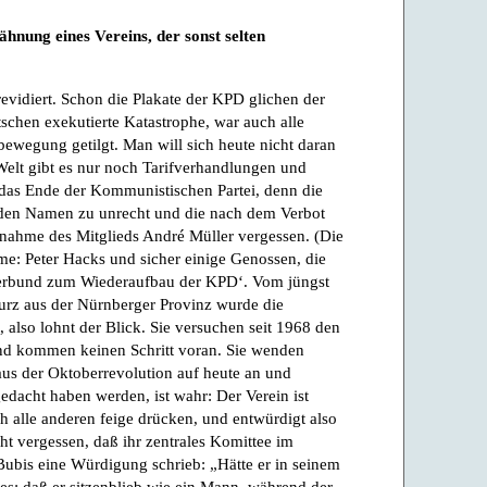
hnung eines Vereins, der sonst selten
vidiert. Schon die Plakate der KPD glichen der
chen exekutierte Katastrophe, war auch alle
rbewegung getilgt. Man will sich heute nicht daran
 Welt gibt es nur noch Tarifverhandlungen und
s das Ende der Kommunistischen Partei, denn die
den Namen zu unrecht und die nach dem Verbot
nahme des Mitglieds André Müller vergessen. (Die
e: Peter Hacks und sicher einige Genossen, die
iterbund zum Wiederaufbau der KPD‘. Vom jüngst
urz aus der Nürnberger Provinz wurde die
t, also lohnt der Blick. Sie versuchen seit 1968 den
d kommen keinen Schritt voran. Sie wenden
aus der Oktoberrevolution auf heute an und
edacht haben werden, ist wahr: Der Verein ist
h alle anderen feige drücken, und entwürdigt also
t vergessen, daß ihr zentrales Komittee im
ubis eine Würdigung schrieb: „Hätte er in seinem
dies: daß er sitzenblieb wie ein Mann, während der