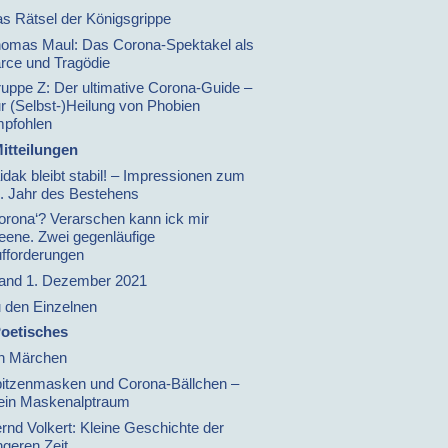
s Rätsel der Königsgrippe
omas Maul: Das Corona-Spektakel als
rce und Tragödie
uppe Z: Der ultimative Corona-Guide –
r (Selbst-)Heilung von Phobien
pfohlen
itteilungen
idak bleibt stabil! – Impressionen zum
. Jahr des Bestehens
orona‘? Verarschen kann ick mir
leene. Zwei gegenläufige
fforderungen
and 1. Dezember 2021
 den Einzelnen
oetisches
n Märchen
itzenmasken und Corona-Bällchen –
in Maskenalptraum
rnd Volkert: Kleine Geschichte der
ngeren Zeit