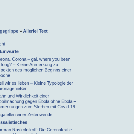
gsgrippe
»
Allerlei Text
cht
 Einwürfe
rona, Corona – gal, where you been
 long? – Kleine Anmerkung zu
pekten des möglichen Beginns einer
poche
il wir es lieben – Kleine Typologie der
ronagenießer
hn und Wirklichkeit einer
bilmachung gegen Ebola ohne Ebola –
merkungen zum Sterben mit Covid-19
gatellen einer Zeitenwende
ssaiistisches
rman Raskolnikoff: Die Coronakratie