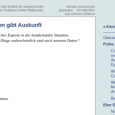
des Instituts für vergleichende
Gerade nochmal gut
s, Professor Doktor Wittikowski,
gegangen… Ein Märchen
aus urneuen Zeiten
»
on gibt Auskunft
»
Köni
licher Experte in der komfortablen Situation,
Übersi
e Dinge wahrscheinlich sind nach neueren Daten.“
Frühe
Co
so
As
E
We
Co
Wa
Mo
An
Ba
 muss
Eher E
No