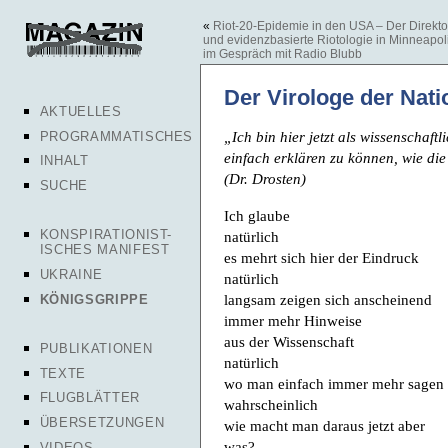
«
Riot-20-Epidemie in den USA – Der Direktor 
und evidenzbasierte Riotologie in Minneapoli
im Gespräch mit Radio Blubb
Der Virologe der Nati
AKTUELLES
„Ich bin hier jetzt als wissenschaft
PROGRAMMATISCHES
einfach erklären zu können, wie di
INHALT
(Dr. Drosten)
SUCHE
Ich glaube
KONSPIRATIONIST-
natürlich
ISCHES MANIFEST
es mehrt sich hier der Eindruck
UKRAINE
natürlich
langsam zeigen sich anscheinend
KÖNIGSGRIPPE
immer mehr Hinweise
aus der Wissenschaft
PUBLIKATIONEN
natürlich
TEXTE
wo man einfach immer mehr sagen
FLUGBLÄTTER
wahrscheinlich
ÜBERSETZUNGEN
wie macht man daraus jetzt aber
was?
VIDEOS