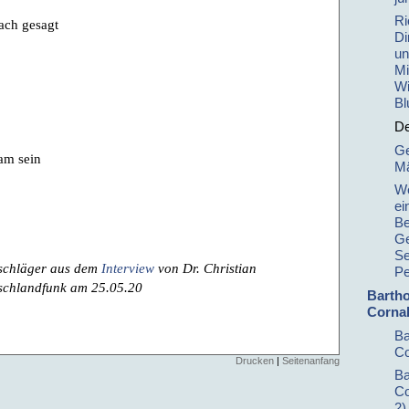
Ri
fach gesagt
Di
un
Mi
Wi
Bl
De
Ge
am sein
Mä
We
ei
Be
Ge
Se
schläger aus dem
Interview
von Dr. Christian
Pe
tschlandfunk am 25.05.20
Barth
Cornal
Ba
Co
Drucken
|
Seitenanfang
Ba
Co
2)