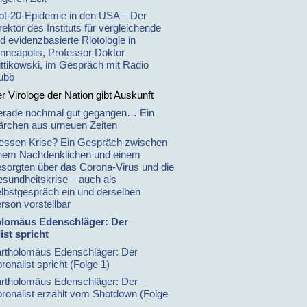
ot-20-Epidemie in den USA – Der
rektor des Instituts für vergleichende
d evidenzbasierte Riotologie in
nneapolis, Professor Doktor
ttikowski, im Gespräch mit Radio
ubb
r Virologe der Nation gibt Auskunft
rade nochmal gut gegangen… Ein
rchen aus urneuen Zeiten
ssen Krise? Ein Gespräch zwischen
nem Nachdenklichen und einem
sorgten über das Corona-Virus und die
sundheitskrise – auch als
lbstgespräch ein und derselben
rson vorstellbar
olomäus Edenschläger: Der
ist spricht
rtholomäus Edenschläger: Der
ronalist spricht (Folge 1)
rtholomäus Edenschläger: Der
ronalist erzählt vom Shotdown (Folge