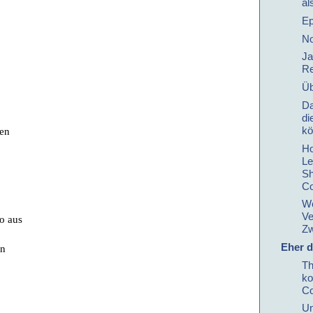
al
Ep
No
Ja
Re
Üb
Da
di
kö
ren
Ho
Le
Sh
Co
We
Ve
so aus
Zw
Eher d
en
Th
ko
Co
Un