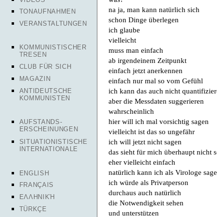
na ja, man kann natürlich sich
TONAUFNAHMEN
schon Dinge überlegen
VERANSTALTUNGEN
ich glaube
vielleicht
KOMMUNISTISCHER
muss man einfach
TRESEN
ab irgendeinem Zeitpunkt
CLUB FÜR SICH
einfach jetzt anerkennen
MAGAZIN
einfach nur mal so vom Gefühl
ich kann das auch nicht quantifizie
ANTIDEUTSCHE
KOMMUNISTEN
aber die Messdaten suggerieren
wahrscheinlich
hier will ich mal vorsichtig sagen
AUFSTANDS-
ERSCHEINUNGEN
vielleicht ist das so ungefähr
ich will jetzt nicht sagen
SITUATIONISTISCHE
INTERNATIONALE
das sieht für mich überhaupt nicht 
eher vielleicht einfach
natürlich kann ich als Virologe sag
ENGLISH
ich würde als Privatperson
FRANÇAIS
durchaus auch natürlich
ΕΛΛΗΝΙΚΉ
die Notwendigkeit sehen
TÜRKÇE
und unterstützen