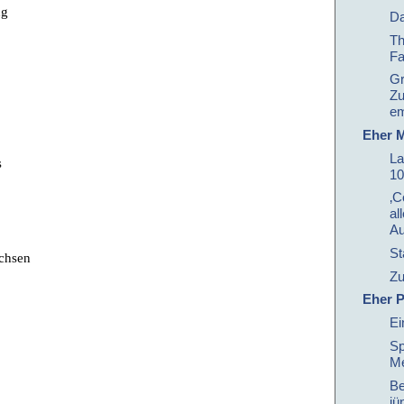
ng
Da
Th
Fa
Gr
Zu
em
Eher M
La
s
10
‚C
al
Au
St
achsen
Zu
Eher P
Ei
Sp
Me
Be
jü