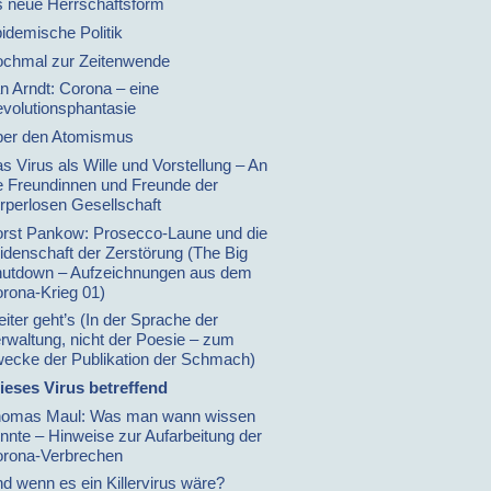
s neue Herrschaftsform
idemische Politik
chmal zur Zeitenwende
n Arndt: Corona – eine
volutionsphantasie
er den Atomismus
s Virus als Wille und Vorstellung – An
e Freundinnen und Freunde der
rperlosen Gesellschaft
rst Pankow: Prosecco-Laune und die
idenschaft der Zerstörung (The Big
utdown – Aufzeichnungen aus dem
rona-Krieg 01)
iter geht’s (In der Sprache der
rwaltung, nicht der Poesie – zum
ecke der Publikation der Schmach)
ieses Virus betreffend
omas Maul: Was man wann wissen
nnte – Hinweise zur Aufarbeitung der
rona-Verbrechen
d wenn es ein Killervirus wäre?