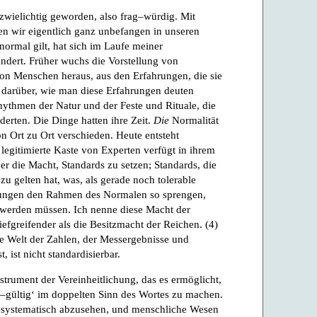
t zwielichtig geworden, also frag–würdig. Mit
en wir eigentlich ganz unbefangen in unseren
rmal gilt, hat sich im Laufe meiner
ndert. Früher wuchs die Vorstellung von
on Menschen heraus, aus den Erfahrungen, die sie
 darüber, wie man diese Erfahrungen deuten
ythmen der Natur und der Feste und Rituale, die
erten. Die Dinge hatten ihre Zeit.
Die
Normalität
n Ort zu Ort verschieden. Heute entsteht
legitimierte Kaste von Experten verfügt in ihrem
er die Macht, Standards zu setzen; Standards, die
u gelten hat, was, als gerade noch tolerable
ngen den Rahmen des Normalen so sprengen,
rt werden müssen. Ich nenne diese Macht der
tiefgreifender als die Besitzmacht der Reichen. (4)
ie Welt der Zahlen, der Messergebnisse und
 ist nicht standardisierbar.
strument der Vereinheitlichung, das es ermöglicht,
ch–gültig‘ im doppelten Sinn des Wortes zu machen.
n systematisch abzusehen, und menschliche Wesen