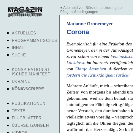
«
Adelheid von Stösser: Lockerung der
Pflegehaftbedingungen
Marianne Gronemeyer
Corona
AKTUELLES
PROGRAMMATISCHES
Exemplarisch für eine Fraktion des
INHALT
Gronemeyer, der in der Juni-Ausgab
SUCHE
zuvor schon von einem
Feministis
Lockdown
im Internetz veröffentlic
von
Giorgo Agamben
. Außerdem ve
KONSPIRATIONIST-
ISCHES MANIFEST
fordern die Kritikfähigkeit zurück!
UKRAINE
Mehrere Anläufe, mich – schreiben
KÖNIGSGRIPPE
Zeiten‘ von morgens bis abends umr
gekommen, weil sie dem beinah st
PUBLIKATIONEN
entmutigenden Flüchtigkeit ‚gültiger
neuer Versuch, den durchzuhalten i
TEXTE
vielleicht etwas voreilig – verspro
FLUGBLÄTTER
tagtäglich um die Ohren fliegen, de
ÜBERSETZUNGEN
wofür mir das Herz schlägt. So blei
VIDEOS