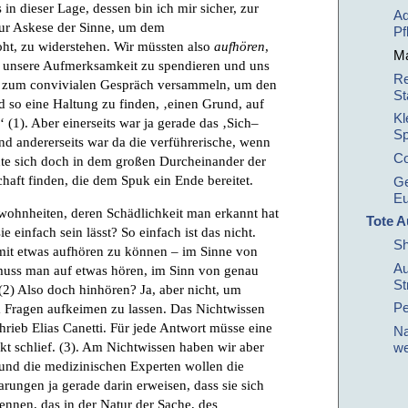
 in dieser Lage, dessen bin ich mir sicher, zur
Ad
ur Askese der Sinne, um dem
Pf
oht, zu widerstehen. Wir müssten also
aufhören
,
Ma
 unsere Aufmerksamkeit zu spendieren und uns
Re
ch zum convivialen Gespräch versammeln, um den
St
 so eine Haltung zu finden, ‚einen Grund, auf
Kl
(1). Aber einerseits war ja gerade das ‚Sich–
Sp
und andererseits war da die verführerische, wenn
Co
nte sich doch in dem großen Durcheinander der
chaft finden, die dem Spuk ein Ende bereitet.
Ge
Eu
ohnheiten, deren Schädlichkeit man erkannt hat
Tote A
 einfach sein lässt? So einfach ist das nicht.
Sh
mit etwas aufhören zu können – im Sinne von
Au
 muss man auf etwas hören, im Sinn von genau
St
 (2) Also doch hinhören? Ja, aber nicht, um
Pe
m Fragen aufkeimen zu lassen. Das Nichtwissen
rieb Elias Canetti. Für jede Antwort müsse eine
Na
kt schlief. (3). Am Nichtwissen haben wir aber
we
und die medizinischen Experten wollen die
arungen ja gerade darin erweisen, dass sie sich
ennen, das in der Natur der Sache, des