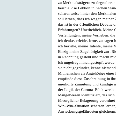
zu Merkmalsträgern zu degradieren. 
beispiellose Lektion in Sachen Sta
scharenweise hinter den Merkmalen,
soll lernen, dass ich wegen meiner 
das ist in der öffentlichen Debatte 
Erfahrungen? Unerheblich. Meine 
Verfehlungen, meine Vorlieben, die
ich denke, erleide, lerne, zu sagen
ich bestehe, meine Talente, meine 
Einzig meine Zugehörigkeit zur ‚Ri
in Rechnung gestellt und macht mich
ich ungefragt hineingestopft werde, 
sie nicht gegründet, kenne niemande
Mitmenschen als Angehörige einer Ri
empfinde diese Zuschreibung in ih
unerhörte Zumutung und kündige me
der Logik der Corona–Ethik werde i
Mängelwesen identifiziert, das sich
fürsorglicher Belagerung verordnet i
Win–Win–Situation schätzen lernen
Ansteckungsgefährdeten gleicherma