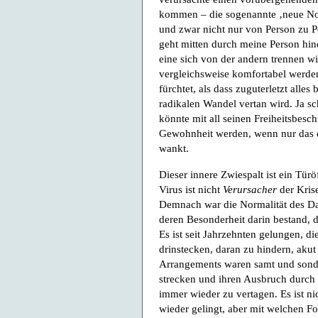
kommen – die sogenannte ‚neue Norm
und zwar nicht nur von Person zu P
geht mitten durch meine Person hind
eine sich von der andern trennen wil
vergleichsweise komfortabel werden
fürchtet, als dass zuguterletzt alle
radikalen Wandel vertan wird. Ja 
könnte mit all seinen Freiheitsbes
Gewohnheit werden, wenn nur das d
wankt.
Dieser innere Zwiespalt ist ein Tür
Virus ist nicht
Verursacher
der Krise
Demnach war die Normalität des Dav
deren Besonderheit darin bestand, d
Es ist seit Jahrzehnten gelungen, die
drinstecken, daran zu hindern, akut
Arrangements waren samt und sonder
strecken und ihren Ausbruch durc
immer wieder zu vertagen. Es ist ni
wieder gelingt, aber mit welchen F