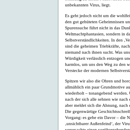
unbekannten Virus, liegt.
Es geht jedoch nicht um die wohlfe
den gut gehüteten Geheimnissen uns
Spurensuche führt nicht in das Dun
Weltmachtphantasien, sondern in da
Selbstverständlichkeiten. In den ‚Ve
sind die geheimen Triebkräfte, nac
niemand nach ihnen sucht. Was uns s
Würdigkeit verlässlich entzogen un
harmlos, um uns den Weg zu den wi
Verstecke der modernen Selbstverst
Spitzen wir also die Ohren und hor
allmählich ein paar Grundmotive au
wiederholt – tonangebend werden. 
nach der sich alle sehnen wie nach 
aber meldet sich die Ahnung, nach 
Die gegenwärtige Geschichtsschreib
Vorgang: es gebe ein Davor – die No
‚unsichtbarer Außenfeind‘, der Viru
verursachte einen vorübergehende