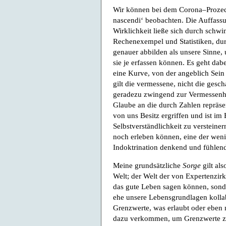
Wir können bei dem Corona–Prozeder
nascendi‘ beobachten. Die Auffassun
Wirklichkeit ließe sich durch schw
Rechenexempel und Statistiken, d
genauer abbilden als unsere Sinne
sie je erfassen können. Es geht da
eine Kurve, von der angeblich Sein 
gilt die vermessene, nicht die gesc
geradezu zwingend zur Vermessenhei
Glaube an die durch Zahlen repräsent
von uns Besitz ergriffen und ist im 
Selbstverständlichkeit zu versteinern
noch erleben können, eine der wen
Indoktrination denkend und fühlend
Meine grundsätzliche
Sorge
gilt al
Welt; der Welt der von Expertenzirk
das gute Leben sagen können, sond
ehe unsere Lebensgrundlagen kollab
Grenzwerte, was erlaubt oder eben ni
dazu verkommen, um Grenzwerte zu 