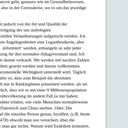
hancen geht, genauso wie im Gesundheitswesen,
lso in der Coronakrise, wo es um das jeweilige
hrt jedoch von der Art und Qualität der
ertigung der uns auferlegten
ziellen Verlautbarungen aufgetischt werden. Ich
hen Angelegenheiten eine Legasthenikerin, aber
h ‚informiert‘ werden, ermangeln so sehr jeder
utung für den normalen Alltagsverstand sind. Ich
für dumm verkauft. Wir werden mit
nackten
Zahlen
hältnis gesetzt werden und darum vollkommen
istentielle Wichtigkeit unterstellt wird. Täglich
aber so, dass zum Beispiel die absoluten
 mir in Rankinglisten präsentiert werden, als sei
lich, dass wir es mit einer 9 Millionenpopulation
denbevölkerung im andern Fall zu tun haben;
rüber erfahre, wie viele Menschen normalerweise
Österreich und China sterben. Oder: Die
f die einzelne Person genau, beziffert, (z.B. heute
478) obwohl man uns versichert, über die
e man gar nichts. Warum wird Exaktheit insinuiert,