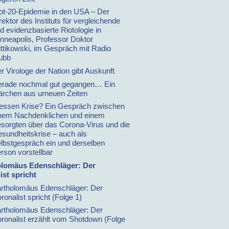
ot-20-Epidemie in den USA – Der
rektor des Instituts für vergleichende
d evidenzbasierte Riotologie in
nneapolis, Professor Doktor
ttikowski, im Gespräch mit Radio
ubb
r Virologe der Nation gibt Auskunft
rade nochmal gut gegangen… Ein
rchen aus urneuen Zeiten
ssen Krise? Ein Gespräch zwischen
nem Nachdenklichen und einem
sorgten über das Corona-Virus und die
sundheitskrise – auch als
lbstgespräch ein und derselben
rson vorstellbar
olomäus Edenschläger: Der
ist spricht
rtholomäus Edenschläger: Der
ronalist spricht (Folge 1)
rtholomäus Edenschläger: Der
ronalist erzählt vom Shotdown (Folge