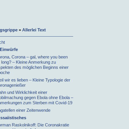
gsgrippe
»
Allerlei Text
cht
 Einwürfe
rona, Corona – gal, where you been
 long? – Kleine Anmerkung zu
pekten des möglichen Beginns einer
poche
il wir es lieben – Kleine Typologie der
ronagenießer
hn und Wirklichkeit einer
bilmachung gegen Ebola ohne Ebola –
merkungen zum Sterben mit Covid-19
gatellen einer Zeitenwende
ssaiistisches
rman Raskolnikoff: Die Coronakratie