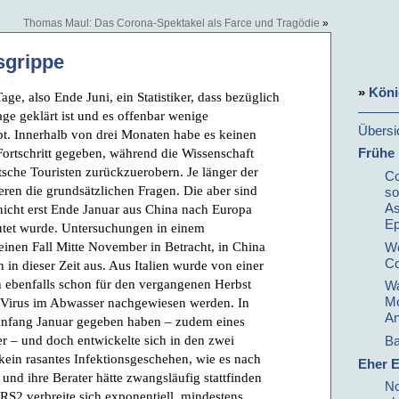
Thomas Maul: Das Corona-Spektakel als Farce und Tragödie
»
sgrippe
»
Köni
ge, also Ende Juni, ein Statistiker, dass bezüglich
ge geklärt ist und es offenbar wenige
Übersi
bt. Innerhalb von drei Monaten habe es keinen
Frühe
ortschritt gegeben, während die Wissenschaft
utsche Touristen zurückzuerobern. Je länger der
Co
ieren die grundsätzlichen Fragen. Die aber sind
so
As
nicht erst Ende Januar aus China nach Europa
E
utet wurde. Untersuchungen in einem
inen Fall Mitte November in Betracht, in China
We
Co
 in dieser Zeit aus. Aus Italien wurde von einer
ebenfalls schon für den vergangenen Herbst
Wa
Mo
s Virus im Abwasser nachgewiesen werden. In
An
 Anfang Januar gegeben haben – zudem eines
er – und doch entwickelte sich in den zwei
Ba
ein rasantes Infektionsgeschehen, wie es nach
Eher E
nd ihre Berater hätte zwangsläufig stattfinden
No
S2 verbreite sich exponentiell, mindestens