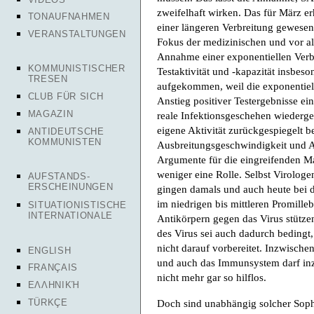
zweifelhaft wirken. Das für März e
TONAUFNAHMEN
einer längeren Verbreitung gewesen 
VERANSTALTUNGEN
Fokus der medizinischen und vor a
Annahme einer exponentiellen Verb
KOMMUNISTISCHER
Testaktivität und -kapazität insbes
TRESEN
aufgekommen, weil die exponentiel
CLUB FÜR SICH
Anstieg positiver Testergebnisse ein
MAGAZIN
reale Infektionsgeschehen wiederg
eigene Aktivität zurückgespiegelt 
ANTIDEUTSCHE
KOMMUNISTEN
Ausbreitungsgeschwindigkeit und A
Argumente für die eingreifenden M
weniger eine Rolle. Selbst Virolog
AUFSTANDS-
ERSCHEINUNGEN
gingen damals und auch heute bei d
im niedrigen bis mittleren Promill
SITUATIONISTISCHE
INTERNATIONALE
Antikörpern gegen das Virus stütze
des Virus sei auch dadurch bedingt
nicht darauf vorbereitet. Inzwisch
ENGLISH
und auch das Immunsystem darf inzw
FRANÇAIS
nicht mehr gar so hilflos.
ΕΛΛΗΝΙΚΉ
Doch sind unabhängig solcher Sophistereien schon zahlreiche Menschen gestorben. Bang kann man damit seine Zeit vertrödeln, auf Sterblichkeitskurven zu gucken. Immer im Zickzack wechseln sich milde Winterjahre mit schlimmeren. Und alle Jahre kommt es zu starken Anstiegen. In England haben wir so viele Tote dieses Jahr wie zuletzt 1999/2000. 350.000 Leute sind dort dieses Jahr gestorben. Auch viele, bei denen Covid nachgewiesen oder vermutet wurden. Wie schon oft erwähnt, sind darunter viele mit sogenannten multimorbiden Vorerkrankungen oder im hohen Alter. Das ist zunächst eine Feststellung, keine Rechtfertigung. Ebenfalls nicht unwesentlich für die Sterblichkeit ist eine genauere Kenntnis des Krankheitsbildes. Das RKI riet daher von Obduktionen ab. Ging man anfangs noch von Lungenentzündungen als Symptomatik aus, haben vor allem dann doch eigenmächtig in Hamburg durchgeführte Obduktionen zeigen können, dass es sich vielmehr um Embolien und Thrombosen handelt, also Erkrankungen der Blutgefäße, die zu einer Unterversorgung mit Sauerstoff führen. Eine Therapie mit künstlicher Beatmung könnte somit keinen Nutzen haben, eine mit Blutverdünner hingegen mehr. Wo künstlich beatmet wurde, kam es teils zu schweren Schädigungen der Patienten. Es wird auch zu weiteren Fehlbehandlungen gekommen sein. Die als Wundermittel angekündigten Chloroquin und Remdesevir gelten beide als Mittel mit heftigen bis für bestimmte Gruppen sogar tödlichen Nebenwirkungen. Oder umgekehrt: Studien, die die Wirksamkeit von Chloroquin widerlegten, arbeiteten mit gefälschten Daten, Didier Raoult wurde verschrien. Man wollte eine Molekularimpfung, kein Medikament. Ob Medikamente oder ein Impfstoff tatsächlich helfen könnten – und zudem kurzfristig –, ist mehr als unklar. Bei virenbedingten Atemwegserkrankungen haben sich solche Ansätze in der Vergangenheit als wenig fruchtbar erwiesen undnachher müsste man das klassische Fieber enttabuisieren. Zieht man in Betracht, dass SARS2-Erkrankungen bisher teils ohne genauere Kenntnisse der Erkrankung behandelt wurden und somit mitnichten bestmöglich therapiert wurden, könnte man zumindest davon ausgehen, dass die Sterblichkeit sich umgekehrt proportional zu einem genaueren medizinischen Bild verhält. Dass es nun in einzelnen Ländern oder Regionen eine statistisch wahrnehmbare Übersterblichkeit gibt, ist tragisch, aber vom gesellschaftlichen Standpunkt vor allem erklärungsbedürftig. Ist es nur das Virus? Unter welchen Umständen verbreitet sich eine SARS2-Infektion und unter welchen endet sie tödlich? Mit den Untersuchungen von Ortschaften oder Kreuzfahrtschiffen liegen Daten über begrenzte Populationen vor, die zeigen, dass SARS2 temporär schwere Erkrankungen auslösen kann, aber in vielen Fällen auch symptomlos bleibt. Aufgrund der symptomlosen Infektionen und der hohen Ansteckungsgefahr wird eine Ausrottung oder auch absolute Eindämmung des Virus für unwahrscheinlich erachtet. Der Schutz von gefährdeten Menschen ist entsprechend sinnvoll, der sich zugleich effektiv und menschlich gestalten und den Schutz anderer Leben und Rechte berücksichtigen muss. Zu betrachten sind in dieser Hinsicht vor allem Krankenhäuser und Alten- sowie Pflegeheime. Deren Betreiber haben einen solchen Schutz – trotz der Erfahrungen beispielsweise mit Grippewellen – vermissen lassen, teils in grob fahrlässiger Weise, unter anderem weil sie das nötige Material nicht hatten. Auch hat man die Alten lieber eingesperrt und ihnen den Besuch verboten, während das Pflege- und Reinigungspersonal natürlich trotzdem das Virus in diese Einrichtungen brachte. Aus Bergamo ist inzwischen auch bekannt, dass die Krankenhäuser Patienten mit SARS2-Infektion auf die Pflegestationen der Altenheime verlegen ließen, wodurch es zu einem heftigen Infektionsgeschehen unter alten und kranken Menschen kam, das mit geringfügiger Kreativität vermeidbar gewesen wäre. Ebenfalls bekannt ist, dass Infektionen von Betreibern von Pflegeeinrichtungen vertuscht wurden und es gibt erste Prozesse in Italien, da die aufgefundenen Toten dehydriert im Dreck lagen und sich herausstellte, das niemand sich um sie kümmern wollte. Das oftmals aus Osteuropa stammende Pflegepersonal – die einheimische Bevölkerung interessiert sich für ihre Alten eh weniger –
TÜRKÇE