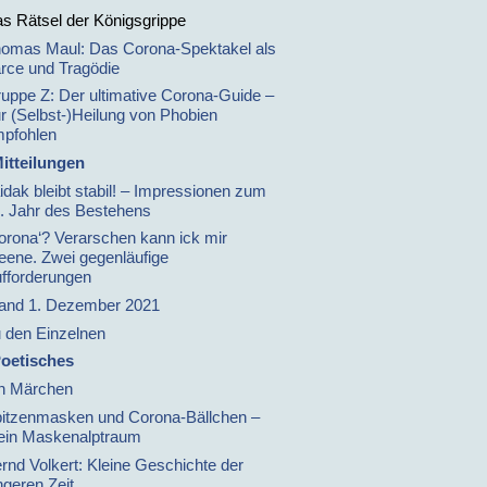
s Rätsel der Königsgrippe
omas Maul: Das Corona-Spektakel als
rce und Tragödie
uppe Z: Der ultimative Corona-Guide –
r (Selbst-)Heilung von Phobien
pfohlen
itteilungen
idak bleibt stabil! – Impressionen zum
. Jahr des Bestehens
orona‘? Verarschen kann ick mir
leene. Zwei gegenläufige
fforderungen
and 1. Dezember 2021
 den Einzelnen
oetisches
n Märchen
itzenmasken und Corona-Bällchen –
in Maskenalptraum
rnd Volkert: Kleine Geschichte der
ngeren Zeit