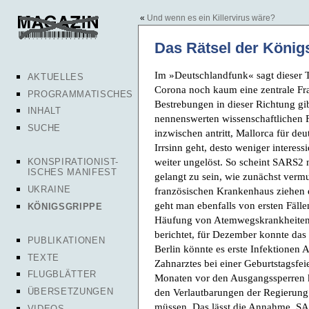
«
Und wenn es ein Killervirus wäre?
Das Rätsel der König
Im »Deutschlandfunk« sagt dieser Ta
AKTUELLES
Corona noch kaum eine zentrale Fra
PROGRAMMATISCHES
Bestrebungen in dieser Richtung gi
INHALT
nennenswerten wissenschaftlichen F
SUCHE
inzwischen antritt, Mallorca für de
Irrsinn geht, desto weniger interess
weiter ungelöst. So scheint SARS2 
KONSPIRATIONIST-
ISCHES MANIFEST
gelangt zu sein, wie zunächst verm
UKRAINE
französischen Krankenhaus ziehen e
geht man ebenfalls von ersten Fällen
KÖNIGSGRIPPE
Häufung von Atemwegskrankheiten 
berichtet, für Dezember konnte da
PUBLIKATIONEN
Berlin könnte es erste Infektionen
TEXTE
Zahnarztes bei einer Geburtstagsfei
FLUGBLÄTTER
Monaten vor den Ausgangssperren k
ÜBERSETZUNGEN
den Verlautbarungen der Regierung u
müssen. Das lässt die Annahme, SAR
VIDEOS