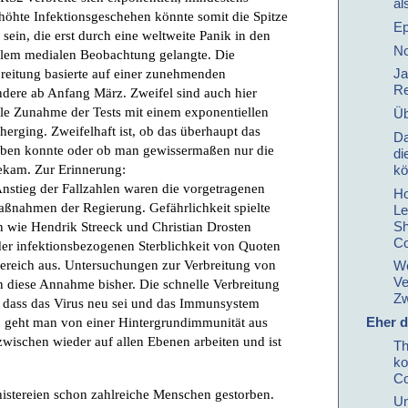
al
rhöhte Infektionsgeschehen könnte somit die Spitze
Ep
sein, die erst durch eine weltweite Panik in den
No
llem medialen Beobachtung gelangte. Die
reitung basierte auf einer zunehmenden
Ja
Re
ondere ab Anfang März. Zweifel sind auch hier
le Zunahme der Tests mit einem exponentiellen
Üb
herging. Zweifelhaft ist, ob das überhaupt das
Da
eben konnte oder ob man gewissermaßen nur die
di
bekam. Zur Erinnerung:
kö
nstieg der Fallzahlen waren die vorgetragenen
Ho
aßnahmen der Regierung. Gefährlichkeit spielte
Le
Sh
en wie Hendrik Streeck und Christian Drosten
Co
er infektionsbezogenen Sterblichkeit von Quoten
ebereich aus. Untersuchungen zur Verbreitung von
We
Ve
n diese Annahme bisher. Die schnelle Verbreitung
Zw
, dass das Virus neu sei und das Immunsystem
Eher d
en geht man von einer Hintergrundimmunität aus
ischen wieder auf allen Ebenen arbeiten und ist
Th
ko
Co
 hatte das Land verlassen, sei es in Panik, wegen lausiger Bezahlung oder schlicht, weil die Grenzen geschlossen wurden und die jeweiligen Pflegekräfte es vorzogen, den Lockdown in ihrer Heimat zu verbringen oder weil die Informationen nicht in einer dem migrantischen Pflegepersonal verständlichen Sprache vorlag. In einer sich gegenseitig verstärkenden Mischung aus Panik vor dem »Killervirus«, schlechten Zuständen in Pflege- und Alteneinrichtungen, dem Personalmangel in den Kliniken und fahrlässigen Fehlern von den Betreibern solcher Einrichtungen, einem panikbedingten Run auf die Krankenhäuser, wo man sich dann auch die leicht Kranken oder noch Gesunden mit allerlei Keimen anstecken konnten, und zudem durch die hohe Antibiotikaresistenz, entstanden dann Situationen wie in und um Bergamo, deren Bilder aber irreführend zur Illustration der Gefahr des Virus benutzt wurden, anstatt die realen – und durchaus katastrophalen – Bedingungen ins Licht zu rücken. Inzwischen sollte auch bekannt sein, dass die Bilder der durch Militärfahrzeuge abtransportierten Särge ebenfalls mehrere Voraussetzungen haben, wie die aus Angst vor dem »Killervirus« streikenden Bestatter und die virusbedingten strengen Auflagen für die im katholischen Italien übliche Sargbestattung, was zu einem Anstieg der Verbrennungen und einer Überlastung der wenigen Krematorien führte. Und über Einflüsse wie Luftverschmutzung und Asbestbelastung wurde ebenfalls schon berichtet. Der Notstand hatte von Anfang an mehr Aspekte, als in der medialen Darstellung vorkamen, sodass die Konzentration auf einen einzigen Aspekt – das Virus – praktisch gegenaufklärerische Folgen hatte. Die WHO oder die Hopkins-Universität lieferten statistisch völlig unbrauchbares Material: Kolonnen von Zahlen ohne jede Verhältnissetzung. In den Medien wurden diese zusammenhangslosen Schreckenszahlen verbreitet und mit Schreckensbilder illustriert. Die Panik griff über und wurde weiter verbreitet. Ohne Distanz und Einordnung wurden die Informationen des zum Bundesgesundheitsministerium gehörigen Robert-Koch-Institut verbreitet, während zugleich Kritiker wie der alte Sozi Wolfgang Wodarg in der Debatte nur als Pappkameraden auftauchten, obwohl ihre Einwände mindestens ebenso plausibel oder unplausibel waren wie die Annahmen führender Virologen. Die Regierungen schalteten ebenfalls in den Panikmodus, da es nach »Strategie« des Innenministeriums darum ging, einen Schock unter der Bevölkerung auszulösen. Statt mit Aufklärung wurde autoritär Gesundheitspolitik betrieben. Dieser Zustand normalisiert sich insoweit, dass die »Lockerungen« weiterhin an medizinische Statistiken gebunden werden, die von willkürlich wirkenden Festlegungen Verdopplungszeit über Reproduktionszahl bis Neuinfektionsobergrenze reichen und oft genug am Ende wieder ignoriert wurden. Die medizinisch zweifelhafte Maskenpflicht macht psychologisch das »richtige Gefühl« für den Übergang – die unsichtbare Gefahr bleibt im Symbol bestehen. Dass diesem Folge geleistet wird, überwacht in Berlin nun die Polizei, die bei Missachtung Bußgelder verhängen darf; die Presse hat zuvor seit Wochen eine Kampagne gegen »Maskenmuffel« betrieben. Zugleich schleicht sich der Verdacht ein, dass die Einschränkungen medizinisch mindestens fragwürdig waren, weil auch hier eine Verhältnismäßigkeit mit ihrer eigenen Dialektik wirkt. Denn zwar verschwindet eine Prellung auch durch eine Amputation, es ist trotzdem nicht das geeignete Mittel, um nachhaltig Linderung zu verschaffen. Man denke nur an die Demenzkranken, die man besonders schlecht behandelte. Selbst Befürworter nennen den Lockdown inzwischen eine Panikreaktion, die man aber verstehen müsse. Kritik an den Maßnahmen der Regierung galt zunächst als unstatthaft, sämtlicher Widerspruch von Wissenschaftlern wurde aktiv ignoriert und statt dessen ein wissenschaftlicher Konsens behauptet, während etwa Drosten ständig betonte, man wüsste überhaupt zu wenig, was kurioserweise dann seine Annahmen bestätigen sollte – nicht etwa widersprechende. Opponenten wurden mit dem bloßen Verweis auf ihre Publikationstätigkeit delegitimiert, dafür noch beklatscht von all jenen Linksliberalen, die sonst nie genug »Herrschaftswissen« entdecken können. In der Folge haben wieder einmal die Rechten die Proteste dagegen entdeckt. So haben auch die Medien ihren neuen Feind, den »Coronaverschwörer«, bekommen, womit die Auseinandersetzung mit der eigenen Rolle in den zurückliegenden Wochen und Monaten vermieden werden kann. Die Mittelklassen, die von dieser Situation schon keinen ökonomischen Profit zu erwarten haben, versuchen immerhin noch einen moralischen Nutzen daraus zu ziehen. Man ist ja kein Virusleugner, sondern aufgeklärter Staatsdiener. Allgemein ist ein Umschwenken von der Eindämmung der Viruspandemie zur Eindämmung der »Infodemie« zu beobachten. Fachidiotische Forscher wie Drosten und zahlreiche Regierungspolitiker forderten ein staatliches Vorgehen gegen sogenannte Fake News. Gesundheitliche Aufklärung, die gegen Desinformation helfen sollte, hält man offenbar kein geeignetes Mittel, man müßte selbst zu viele Fake News eingestehen. Dass es um jene Aufklärung zuvor schon wenig gut bestellt war, zeigte der Umstand, dass Menschen das einst Gelernte urplötzlich vergaßen – dass beispielsweise Infektionen durch bloßes Vorbeilaufen extrem unwahrscheinlich sind –, um sich durch infantil-debile Schaubildchen von Journalisten verwirren zu lassen und Verhaltenszüge zeigten, als wäre ihr Alltag ein Labor für biochemische Waffen. Doch wie lange lässt es sich in dem Zustand des Als-ob einer vermeintlich tödlichen Gefahr leben, die dann ausbleibt? Das unkontrolliert verbreitete Schreiben des Oberregierungsrates des Bundesinnenministeri
Un