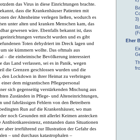
Ba
Co
3)
Ba
(F
Eher B
Ei
Ge
Th
fr