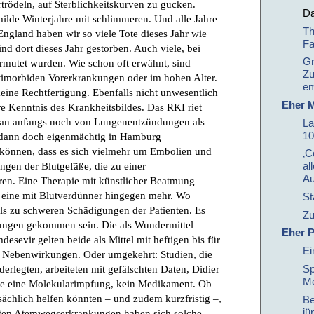
Da
Th
Fa
Gr
Zu
em
Eher M
La
10
‚C
al
Au
St
Zu
Eher P
Ei
Sp
Me
Be
jü