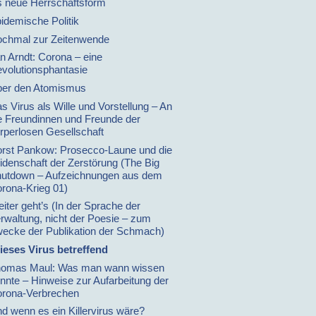
s neue Herrschaftsform
idemische Politik
chmal zur Zeitenwende
n Arndt: Corona – eine
volutionsphantasie
er den Atomismus
s Virus als Wille und Vorstellung – An
e Freundinnen und Freunde der
rperlosen Gesellschaft
rst Pankow: Prosecco-Laune und die
idenschaft der Zerstörung (The Big
utdown – Aufzeichnungen aus dem
rona-Krieg 01)
iter geht’s (In der Sprache der
rwaltung, nicht der Poesie – zum
ecke der Publikation der Schmach)
ieses Virus betreffend
omas Maul: Was man wann wissen
nnte – Hinweise zur Aufarbeitung der
rona-Verbrechen
d wenn es ein Killervirus wäre?