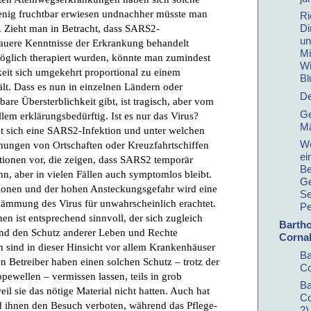
Ri
Di
un
Mi
Wi
Bl
De
Ge
Mä
We
ei
Be
Ge
Se
Pe
Barth
Cornal
Ba
Co
Ba
Co
2)