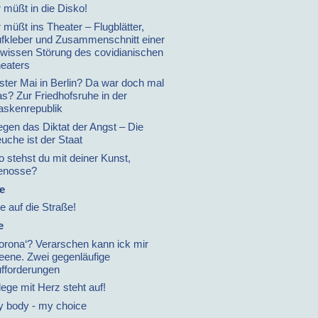
r müßt in die Disko!
r müßt ins Theater – Flugblätter,
fkleber und Zusammenschnitt einer
wissen Störung des covidianischen
eaters
ster Mai in Berlin? Da war doch mal
s? Zur Friedhofsruhe in der
skenrepublik
gen das Diktat der Angst – Die
uche ist der Staat
 stehst du mit deiner Kunst,
enosse?
e
le auf die Straße!
e
orona‘? Verarschen kann ick mir
leene. Zwei gegenläufige
fforderungen
lege mit Herz steht auf!
 body - my choice