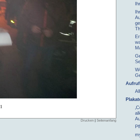
Ih
Ih
Au
ge
Th
Er
wa
Ma
Ge
Se
Wo
G
Aufruf
Al
Plakat
21
‚C
al
Au
Drucken
|
Seitenanfang
Pf
my