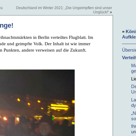
zu
Deutschland im Winter 2021: „Die Ungeimpften sind unser
Unglück!“
»
inge!
»
Köni
Aufkle
nachtsmärkten in Berlin verteiltes Flugblatt. Im
nde und geimpfte Volk. Der Inhalt ist wie immer
Übersi
gen Punkten, andere verweisen auf die Zukunft.
Verteil
Ma
ge
Li
De
Un
La
dy
„N
so
Ih
un