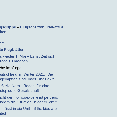
gsgrippe
»
Flugschriften, Plakate &
ber
cht
te Flugblätter
l wieder 1. Mai – Es ist Zeit sich
rade zu machen
ebe Impflinge!
utschland im Winter 2021: „Die
geimpften sind unser Unglück!“
 Stella Nera - Rezept für eine
stopische Gesellschaft
icht der Homosexuelle ist pervers,
ndern die Situation, in der er lebt!“
r müsst in die Uni! – if the kids are
ited