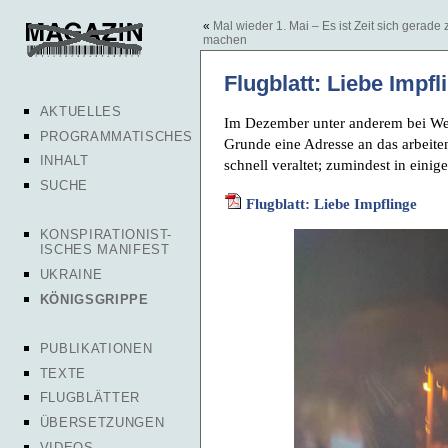
«
Mal wieder 1. Mai – Es ist Zeit sich gerade 
machen
Flugblatt: Liebe Impfl
AKTUELLES
Im Dezember unter anderem bei Weih
PROGRAMMATISCHES
Grunde eine Adresse an das arbeite
INHALT
schnell veraltet; zumindest in eini
SUCHE
Flugblatt: Liebe Impflinge
KONSPIRATIONIST-
ISCHES MANIFEST
UKRAINE
KÖNIGSGRIPPE
PUBLIKATIONEN
TEXTE
FLUGBLÄTTER
ÜBERSETZUNGEN
VIDEOS