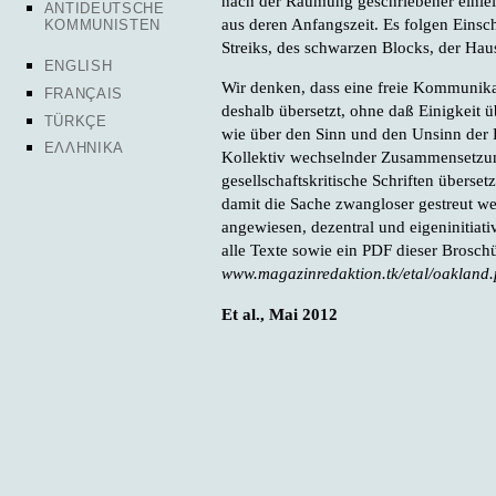
nach der Räumung geschriebener einlei
ANTIDEUTSCHE
aus deren Anfangszeit. Es folgen Eins
KOMMUNISTEN
Streiks, des schwarzen Blocks, der Ha
ENGLISH
Wir denken, dass eine freie Kommunikat
FRANÇAIS
deshalb übersetzt, ohne daß Einigkeit 
TÜRKÇE
wie über den Sinn und den Unsinn der Pra
ΕΛΛΗΝΙΚΑ
Kollektiv wechselnder Zusammensetzun
gesellschaftskritische Schriften überse
damit die Sache zwangloser gestreut we
angewiesen, dezentral und eigeninitiat
alle Texte sowie ein PDF dieser Broschü
www.magazinredaktion.tk/etal/oakland
Et al., Mai 2012