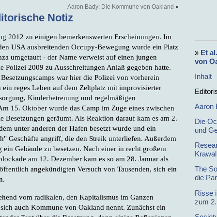
Aaron Bady: Die Kommune von Oakland
»
itorische Notiz
ng 2012 zu einigen bemerkenswerten Erscheinungen. Im
 den USA ausbreitenden Occupy-Bewegung wurde ein Platz
»
Et a
laza umgetauft - der Name verweist auf einen jungen
von O
 Polizei 2009 zu Ausschreitungen Anlaß gegeben hatte.
Inhalt
 Besetzungscamps war hier die Polizei von vorherein
 ein reges Leben auf dem Zeltplatz mit improvisierter
Editori
ersorgung, Kinderbetreuung und regelmäßigen
Aaron 
m 15. Oktober wurde das Camp im Zuge eines zwischen
die Besetzungen geräumt. Als Reaktion darauf kam es am 2.
Die Oc
dem unter anderen der Hafen besetzt wurde und ein
und Ge
h" Geschäfte angriff, die den Streik unterliefen. Außerdem
Resear
g ein Gebäude zu besetzen. Nach einer in recht großem
Krawa
blockade am 12. Dezember kam es so am 28. Januar als
ffentlich angekündigten Versuch von Tausenden, sich ein
The So
die Pa
n.
Risse 
gehend vom radikalen, den Kapitalismus im Ganzen
zum 2
 sich auch Kommune von Oakland nennt. Zunächst ein
Societ