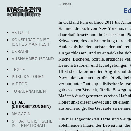
«
Inhalt
Ed
In Oakland kam es Ende 2011 bis Anfa
Rahmen der sich von New York aus in
AKTUELL
dauerhaft besetzt und in Oscar Grant P
KONSPIRATIONIST-
Schwarzen, dessen Ermordung durch die
ISCHES MANIFEST
Anders als bei den meisten der anderen
UKRAINE
ausgeschlossen, und so entwickelte sich
Küche, Bücherei, Schule, ärtzlicher V
AUSNAHMEZUSTAND
Demonstrationen und Kundgebungen. A
TEXTE
18 Städten koordinierten Angriffs auf 
PUBLIKATIONEN
November zu einem großen Streik, bei 
vermummter "antikapitalistischer Marsc
VIDEOS
gab es einen Versuch, für die Bewegun
TONAUFNAHMEN
Maßstab durchgesetzten zweiten Hafen
Höhepunkt dieser Bewegung zu einem ö
ET AL.
(ÜBERSETZUNGEN)
ausreichend großes Gebäude zu nehme
MAGAZIN
Die hier abgedruckten Texte sind weit
SITUATIONISTISCHE
ablehnenden Flügel der Bewegung, die
INTERNATIONALE