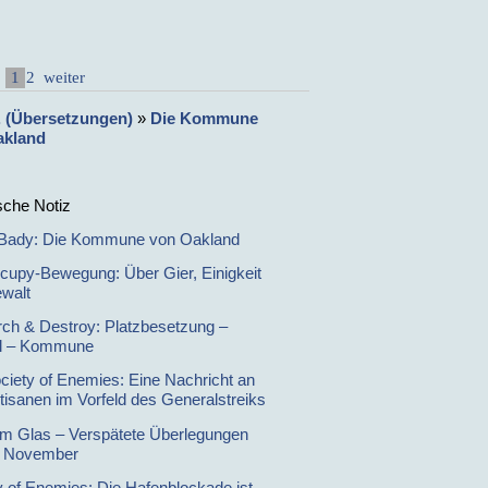
1
2
weiter
l. (Übersetzungen)
»
Die Kommune
akland
sche Notiz
Bady: Die Kommune von Oakland
cupy-Bewegung: Über Gier, Einigkeit
walt
ch & Destroy: Platzbesetzung –
ll – Kommune
ciety of Enemies: Eine Nachricht an
rtisanen im Vorfeld des Generalstreiks
im Glas – Verspätete Überlegungen
. November
y of Enemies: Die Hafenblockade ist