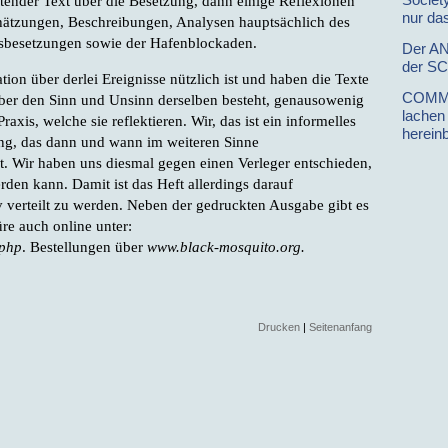
tender Text über die Besetzung, dann einige Reflexionen
nur das
chätzungen, Beschreibungen, Analysen hauptsächlich des
usbesetzungen sowie der Hafenblockaden.
Der A
der S
ion über derlei Ereignisse nützlich ist und haben die Texte
COMM
über den Sinn und Unsinn derselben besteht, genausowenig
lachen
xis, welche sie reflektieren. Wir, das ist ein informelles
herein
g, das dann und wann im weiteren Sinne
tzt. Wir haben uns diesmal gegen einen Verleger entschieden,
rden kann. Damit ist das Heft allerdings darauf
iv verteilt zu werden. Neben der gedruckten Ausgabe gibt es
re auch online unter:
.php
. Bestellungen über
www.black-mosquito.org.
Drucken
|
Seitenanfang