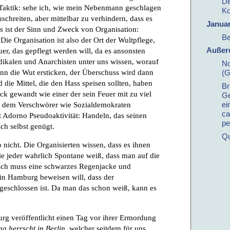
De
Taktik: sehe ich, wie mein Nebenmann geschlagen
K
schreiten, aber mittelbar zu verhindern, dass es
Januar
s ist der Sinn und Zweck von Organisation:
B
 Die Organisation ist also der Ort der Wultpflege,
Außer
er, das gepflegt werden will, da es ansonsten
dikalen und Anarchisten unter uns wissen, worauf
No
ann die Wut ersticken, der Überschuss wird dann
(G
die Mittel, die den Hass speisen sollten, haben
Br
k gewandt wie einer der sein Feuer mit zu viel
Ge
on dem Verschwörer wie Sozialdemokraten
ei
ca
t Adorno Pseudoaktivität: Handeln, das seinen
pe
ch selbst genügt.
Qu
nicht. Die Organisierten wissen, dass es ihnen
e jeder wahrlich Spontane weiß, dass man auf die
: ich muss eine schwarzes Regenjacke und
n Hamburg beweisen will, dass der
schlossen ist. Da man das schon weiß, kann es
g veröffentlicht einen Tag vor ihrer Ermordung
g herrscht in Berlin
, welcher seitdem für uns