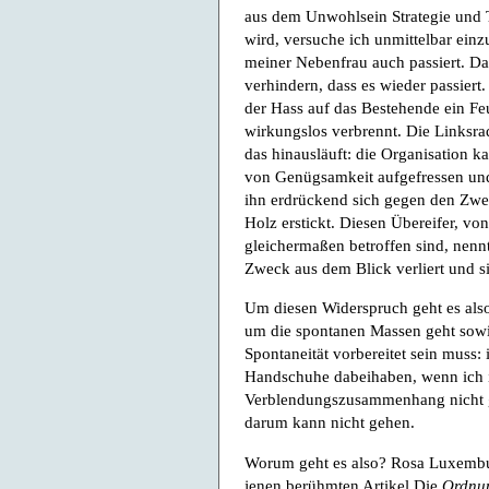
aus dem Unwohlsein Strategie und 
wird, versuche ich unmittelbar einzu
meiner Nebenfrau auch passiert. Da
verhindern, dass es wieder passiert.
der Hass auf das Bestehende ein Feu
wirkungslos verbrennt. Die Linksra
das hinausläuft: die Organisation k
von Genügsamkeit aufgefressen und 
ihn erdrückend sich gegen den Zwec
Holz erstickt. Diesen Übereifer, v
gleichermaßen betroffen sind, nenn
Zweck aus dem Blick verliert und si
Um diesen Widerspruch geht es also 
um die spontanen Massen geht sowi
Spontaneität vorbereitet sein muss
Handschuhe dabeihaben, wenn ich i
Verblendungszusammenhang nicht ge
darum kann nicht gehen.
Worum geht es also? Rosa Luxembur
jenen berühmten Artikel Die
Ordnun