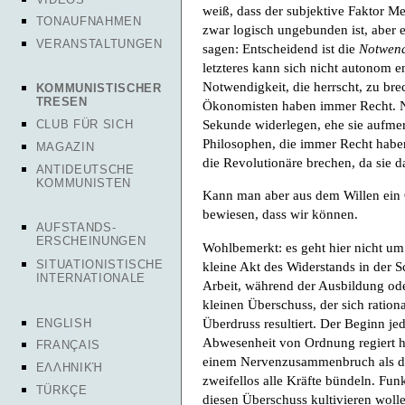
weiß, dass der subjektive Faktor M
TONAUFNAHMEN
zwar logisch ungebunden ist, aber 
VERANSTALTUNGEN
sagen: Entscheidend ist die
Notwend
letzteres kann sich nicht autonom en
Notwendigkeit, die herrscht, zu bre
KOMMUNISTISCHER
TRESEN
Ökonomisten haben immer Recht. Nu
Sekunde widerlegen, ehe sie aufmer
CLUB FÜR SICH
Philosophen, die immer Recht haben 
MAGAZIN
die Revolutionäre brechen, da sie d
ANTIDEUTSCHE
KOMMUNISTEN
Kann man aber aus dem Willen ein
bewiesen, dass wir können.
AUFSTANDS-
ERSCHEINUNGEN
Wohlbemerkt: es geht hier nicht um
SITUATIONISTISCHE
kleine Akt des Widerstands in der S
INTERNATIONALE
Arbeit, während der Ausbildung ode
kleinen Überschuss, der sich rationa
Überdruss resultiert. Der Beginn je
ENGLISH
Abwesenheit von Ordnung regiert hie
FRANÇAIS
einem Nervenzusammenbruch als de
ΕΛΛΗΝΙΚΉ
zweifellos alle Kräfte bündeln. Fu
TÜRKÇE
diesen Überschuss kultivieren woll