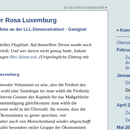
Es ist nicht so kompliziert!
»
der Rosa Luxemburg
nahme an der LLL-Demonstration! - Geeignet
»
Komm
Übersi
teiltes Flugblatt. Auf demselben Tresen wurde noch
Februa
rteilt. Und wer davon nicht genug hatte, bekam
 gegen
Bini Adamczak
. (Ursprüngliche Eintrag mit
Zu
Ar
Ar
 Luxemburg
Januar
Di
weder Voluntarist zu sein, also die Freiheit des
Di
wohl eine Tautologie ist: man wählt die Freiheit);
ktiven Gesetze des Kapitals für das Maßgebliche
Es
tentmündigung gleichkommt: man wählt die
April 
heute wohl in der Überzahl. Sie wissen, dass die
Zu
 Ökonomisten so gerne sprechen,
von
De
aher auch von Menschenhand wieder abgeschafft
r dafür besonders stolze Gruppe der Ökonomisten
Mai 20