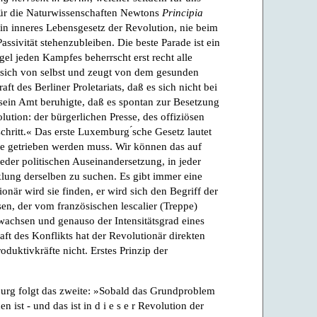
 für die Naturwissenschaften Newtons
Principia
 ein inneres Lebensgesetz der Revolution, nie beim
 Passivität stehenzubleiben. Die beste Parade ist ein
gel jeden Kampfes beherrscht erst recht alle
t sich von selbst und zeugt von dem gesunden
aft des Berliner Proletariats, daß es sich nicht bei
sein Amt beruhigte, daß es spontan zur Besetzung
ution: der bürgerlichen Presse, des offiziösen
hritt.« Das erste Luxemburg ́sche Gesetz lautet
tze getrieben werden muss. Wir können das auf
eder politischen Auseinandersetzung, in jeder
klung derselben zu suchen. Es gibt immer eine
onär wird sie finden, er wird sich den Begriff der
sen, der vom französischen lescalier (Treppe)
achsen und genauso der Intensitätsgrad eines
raft des Konflikts hat der Revolutionär direkten
oduktivkräfte nicht. Erstes Prinzip der
urg folgt das zweite: »Sobald das Grundproblem
n ist - und das ist in d i e s e r Revolution der