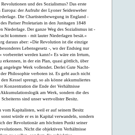
 Revolutionen und des Sozialismus? Das erste
 Europa: der Aufruhr der Lyoner Seidenweber
ederlage. Die Chartistenbewegung in England -
des Pariser Proletariats in den Junitagen 1848
en Niederlage. Der ganze Weg des Sozialismus ist -
racht kommen - mit lauter Niederlagen besät.«
g daraus aber: »Die Revolution ist die einzige
 besonderes Lebensgesetz -, wo der Endsieg nur
 vorbereitet werden kann!« Es wäre ein Irrtum,
 erkennen, in der ein Plan, quasi göttlich, über
ng angelegte Werk vollendet. Derlei Gute Nacht-
 der Philosophie verboten ist. Es geht auch nicht
den Kessel sprengt, so als könne akkumuliertes
er Konzentration die Ende der Verhältnisse
ne Akkumulationslogik am Werk, sondern die des
Scheiterns sind unser wertvollster Besitz.
h vom Kapitalisten, weil er auf seinem Besitz
ht, sonst würde er es in Kapital verwandeln, sondern
sich der Revolutionär am höchsten Punkt seiner
volutionen. Nicht die objektiven Verhältnisse