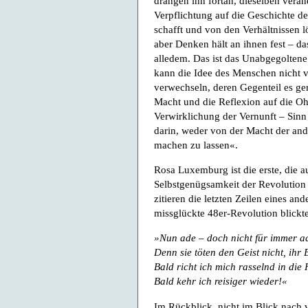
drängen ihn fortan, dieselben verän
Verpflichtung auf die Geschichte der
schafft und von den Verhältnissen lö
aber Denken hält an ihnen fest – das
alledem. Das ist das Unabgegoltene
kann die Idee des Menschen nicht 
verwechseln, deren Gegenteil es ger
Macht und die Reflexion auf die Oh
Verwirklichung der Vernunft – Sinn 
darin, weder von der Macht der a
machen zu lassen«.
Rosa Luxemburg ist die erste, die a
Selbstgenügsamkeit der Revolution b
zitieren die letzten Zeilen eines and
missglückte 48er-Revolution blickte
»Nun ade – doch nicht für immer a
Denn sie töten den Geist nicht, ihr 
Bald richt ich mich rasselnd in die 
Bald kehr ich reisiger wieder!«
Im Rückblick, nicht im Blick nach vo