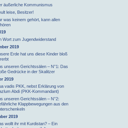
r äußerliche Kommunismus
ult leise, Besitzer!
r was keinem gehört, kann allen
hören
019
n Wort zum Jugendwiderstand
mber 2019
sere Erde hat uns diese Kinder bloß
rerbt
s unseren Gerichtssälen – N°1: Das
oße Gedrücke in der Skalitzer
er 2019
a vadis PKK, nebst Erklärung von
zlum Abdi (PKK-Kommandant)
s unseren Gerichtssälen – N°2:
fährliche Klappbewegungen aus den
terschenkeln
ber 2019
s wollt ihr mit Kurdistan? – Ein