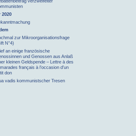
battenbeitrag verzweifelter
ommunisten
 2020
ekanntmachung
dem
chmal zur Mikroorganisationsfrage
ift N°4)
ief an einige französische
nossinnen und Genossen aus Anlaß
ner kleinen Geldspende – Lettre à des
marades français à l’occasion d’un
tit don
a vadis kommunistscher Tresen