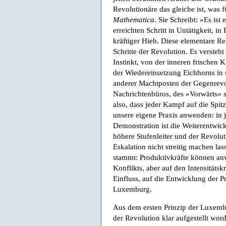
Revolutionäre das gleiche ist, was
Mathematica
. Sie Schreibt: »Es ist
erreichten Schritt in Untätigkeit, in
kräftiger Hieb. Diese elementare Re
Schritte der Revolution. Es versteh
Instinkt, von der inneren frischen Kr
der Wiedereinsetzung Eichhorns in 
anderer Machtposten der Gegenrevol
Nachrichtenbüros, des »Vorwärts« sc
also, dass jeder Kampf auf die Spi
unsere eigene Praxis anwenden: in j
Demonstration ist die Weiterentwic
höhere Stufenleiter und der Revoluti
Eskalation nicht streitig machen las
stammt: Produktivkräfte können anw
Konflikts, aber auf den Intensitätsk
Einfluss, auf die Entwicklung der Pr
Luxemburg.
Aus dem ersten Prinzip der Luxemb
der Revolution klar aufgestellt worde