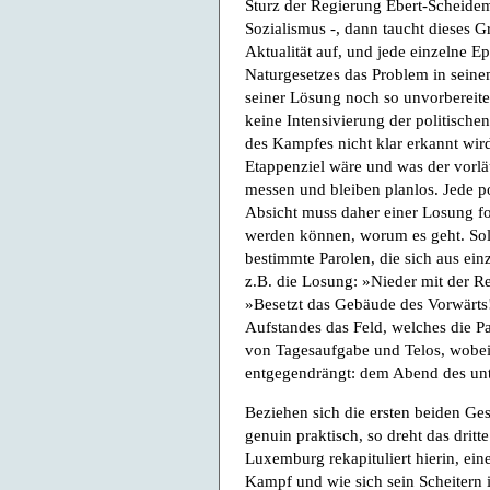
Sturz der Regierung Ebert-Scheidem
Sozialismus -, dann taucht dieses 
Aktualität auf, und jede einzelne Ep
Naturgesetzes das Problem in sein
seiner Lösung noch so unvorbereitet
keine Intensivierung der politische
des Kampfes nicht klar erkannt wird
Etappenziel wäre und was der vorläu
messen und bleiben planlos. Jede po
Absicht muss daher einer Losung f
werden können, worum es geht. Solc
bestimmte Parolen, die sich aus ein
z.B. die Losung: »Nieder mit der R
»Besetzt das Gebäude des Vorwärts!
Aufstandes das Feld, welches die Pa
von Tagesaufgabe und Telos, wobei
entgegendrängt: dem Abend des un
Beziehen sich die ersten beiden Ge
genuin praktisch, so dreht das drit
Luxemburg rekapituliert hierin, ei
Kampf und wie sich sein Scheitern 