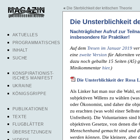
«
Die Sterblichkeit der kritischen Theorie
Die Unsterblichkeit 
Nachträglicher Aufruf zur Teil
AKTUELLES
insbesondere für Praktiker!
PROGRAMMATISCHES
Auf dem
Tresen im Januar 2019
ver
INHALT
eine
zweite Version
für Adorniten ve
SUCHE
dazu noch geballte 15 Seiten (A5)
Minikommentar
hier
.)
KONSPIRATIONIST-
ISCHES MANIFEST
Die Unsterblichkeit der Rosa
UKRAINE
Als Linker hat man nur die Wahl, ent
KÖNIGSGRIPPE
subjektiven Willens zu wählen (was 
oder Ökonomist, und daher die obje
PUBLIKATIONEN
zu erachten (was wohl einer Selbs
TEXTE
Unfreiheit). Die Voluntaristen sind 
objektiven Gesetze, von denen die
FLUGBLÄTTER
Menschenhand gemacht sind und d
ÜBERSETZUNGEN
werden können
. Die kleinere, abe
VIDEOS