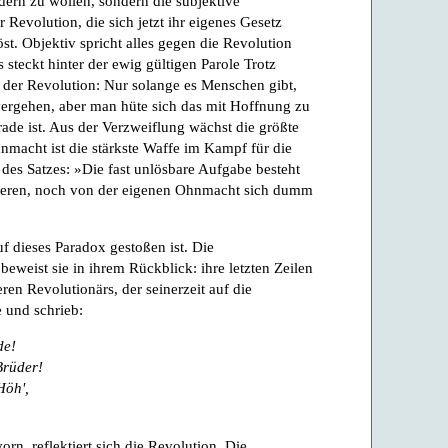
dern zu wollen, sondern die subjektive
 Revolution, die sich jetzt ihr eigenes Gesetz
st. Objektiv spricht alles gegen die Revolution
 steckt hinter der ewig gültigen Parole Trotz
 der Revolution: Nur solange es Menschen gibt,
vergehen, aber man hüte sich das mit Hoffnung zu
ade ist. Aus der Verzweiflung wächst die größte
nmacht ist die stärkste Waffe im Kampf für die
des Satzes: »Die fast unlösbare Aufgabe besteht
nderen, noch von der eigenen Ohnmacht sich dumm
uf dieses Paradox gestoßen ist. Die
eweist sie in ihrem Rückblick: ihre letzten Zeilen
eren Revolutionärs, der seinerzeit auf die
 und schrieb:
de!
Brüder!
Höh',
rn, reflektiert sich die Revolution. Die