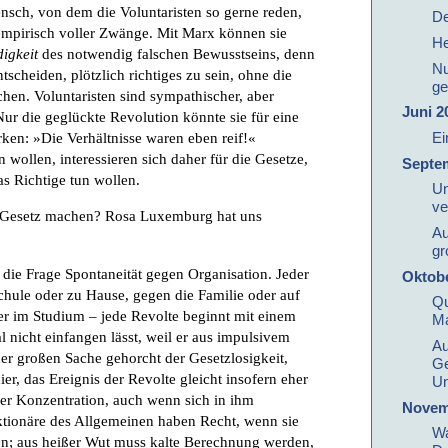
ensch, von dem die Voluntaristen so gerne reden,
De
empirisch voller Zwänge. Mit Marx können sie
He
igkeit
des notwendig falschen Bewusstseins, denn
Nu
tscheiden, plötzlich richtiges zu sein, ohne die
ge
chen. Voluntaristen sind sympathischer, aber
Juni 2
r die geglückte Revolution könnte sie für eine
Ei
ken: »Die Verhältnisse waren eben reif!«
wollen, interessieren sich daher für die Gesetze,
Septe
as Richtige tun wollen.
Un
ve
 Gesetz machen? Rosa Luxemburg hat uns
Au
gr
 die Frage Spontaneität gegen Organisation. Jeder
Oktob
chule oder zu Hause, gegen die Familie oder auf
Qu
r im Studium – jede Revolte beginnt mit einem
Ma
l nicht einfangen lässt, weil er aus impulsivem
Au
der großen Sache gehorcht der Gesetzlosigkeit,
Ge
r, das Ereignis der Revolte gleicht insofern eher
Un
r Konzentration, auch wenn sich in ihm
Novem
nktionäre des Allgemeinen haben Recht, wenn sie
Wa
en; aus heißer Wut muss kalte Berechnung werden,