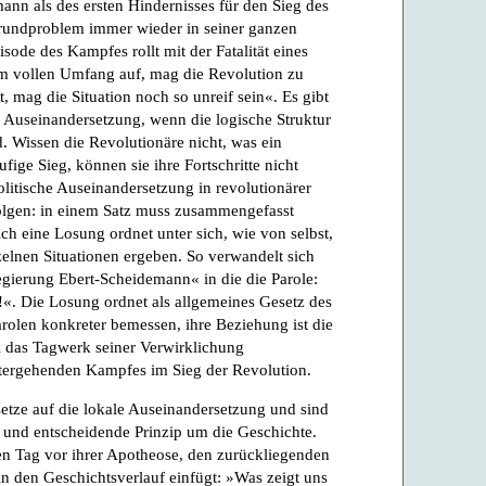
ann als des ersten Hindernisses für den Sieg des
Grundproblem immer wieder in seiner ganzen
isode des Kampfes rollt mit der Fatalität eines
em vollen Umfang auf, mag die Revolution zu
, mag die Situation noch so unreif sein«. Es gibt
n Auseinandersetzung, wenn die logische Struktur
. Wissen die Revolutionäre nicht, was ein
fige Sieg, können sie ihre Fortschritte nicht
litische Auseinandersetzung in revolutionärer
olgen: in einem Satz muss zusammengefasst
h eine Losung ordnet unter sich, wie von selbst,
zelnen Situationen ergeben. So verwandelt sich
egierung Ebert-Scheidemann« in die die Parole:
«. Die Losung ordnet als allgemeines Gesetz des
rolen konkreter bemessen, ihre Beziehung ist die
 das Tagwerk seiner Verwirklichung
tergehenden Kampfes im Sieg der Revolution.
setze auf die lokale Auseinandersetzung und sind
te und entscheidende Prinzip um die Geschichte.
nen Tag vor ihrer Apotheose, den zurückliegenden
in den Geschichtsverlauf einfügt: »Was zeigt uns