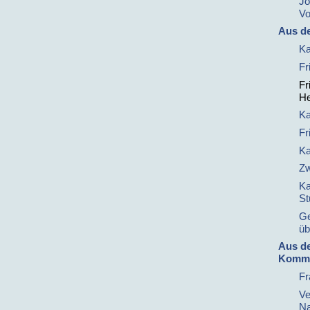
Jo
Vo
Aus d
Ka
Fr
Fr
He
Ka
Fr
Ka
Zw
Ka
St
Ge
üb
Aus de
Kommu
Fr
Ve
Na