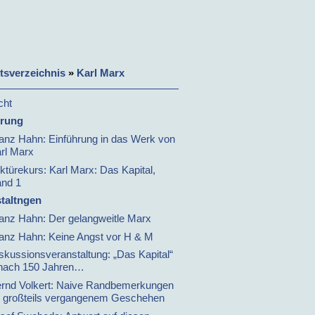
ltsverzeichnis
»
Karl Marx
cht
hrung
anz Hahn: Einführung in das Werk von
rl Marx
ktürekurs: Karl Marx: Das Kapital,
nd 1
taltngen
anz Hahn: Der gelangweitle Marx
anz Hahn: Keine Angst vor H & M
skussionsveranstaltung: „Das Kapital“
nach 150 Jahren…
rnd Volkert: Naive Randbemerkungen
 großteils vergangenem Geschehen