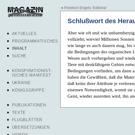
«
Friedrich Engels: Editorial
Schlußwort des Hera
Aber wie oft und wie unbarmherzig 
AKTUELLES
vollzieht; wieviel Millionen Sonn
PROGRAMMATISCHES
wie lange es auch dauern mag, bis
INHALT
die Bedingungen des organischen Le
SUCHE
Wesen auch vorhergehen und wieder
Tiere mit denkfähigem Gehirn entwi
Bedingungen vorfinden, um dann a
KONSPIRATIONIST-
ISCHES MANIFEST
haben die Gewißheit, daß die Materi
UKRAINE
daß keins ihrer Attribute je verlor
eisernen Notwendigkeit, womit sie 
KÖNIGSGRIPPE
Geist, wieder ausrotten wird, ihn 
PUBLIKATIONEN
TEXTE
FLUGBLÄTTER
ÜBERSETZUNGEN
VIDEOS