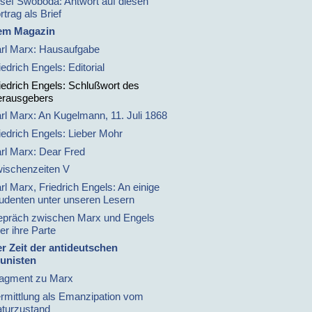
sef Swoboda: Antwort auf diesen
rtrag als Brief
em Magazin
rl Marx: Hausaufgabe
iedrich Engels: Editorial
iedrich Engels: Schlußwort des
rausgebers
rl Marx: An Kugelmann, 11. Juli 1868
iedrich Engels: Lieber Mohr
rl Marx: Dear Fred
ischenzeiten V
rl Marx, Friedrich Engels: An einige
udenten unter unseren Lesern
präch zwischen Marx und Engels
er ihre Parte
r Zeit der antideutschen
nisten
agment zu Marx
rmittlung als Emanzipation vom
turzustand