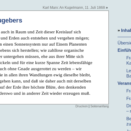
Karl Marx: An Kugelmann, 11. Juli 1868
»
ugebers
»
Inha
auch in Raum und Zeit dieser Kreislauf sich
en und Erden auch entstehen und vergehen mögen;
Übersi
 in einen Sonnensystem nur auf Einem Planenten
Einfü
bens sich herstellen; wie zahllose organische
 untergehen müssen, ehe aus ihrer Mitte sich
Fr
ckeln und für eine kurze Spanne Zeit lebensfähige
Ka
uch ohne Gnade ausgerottet zu werden – wir
Le
e in allen ihren Wandlungen ewig dieselbe bleibt,
Ba
engehen kann, und daß sie daher auch mit derselben
Verans
auf der Erde ihre höchste Blüte, den denkenden
Fr
anderswo und in anderer Zeit wieder erzeugen muß.
Fr
Di
Drucken
|
Seitenanfang
– 
Be
zu