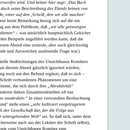
erworfen wird. Und keiner hier sagt: ‚Das Buch
l doch seine Beschreibung des Elends keinen von
e, einer auf den ‚Scheiß, den wir alle machen‘
ese letzte Bemerkung bezog sich auf die ein
ung aus dem Publikum, daß
„wir alle gezwungen
rdienen“
– was tatsächlich hauptsächlich Gekicher
ielen Beispiele angeführt werden kann, daß die
esem Abend eine zentrale, aber auch gleichzeitig
hende und Ausweichen auslösende Frage war.)
ntielle Stoßrichtungen des Unsichtbaren Komitees
an diesem Abend gänzlich ignoriert würden,
ng noch um den Befund ergänzt, daß es sich –
r Schrift verbundenen Phänomenen um eine
önnte, die sich durch ihre
„Attraktivität“
 anderen linken Zusammenkünften oft nur
 so unattraktiv.“
In einer verwandten Beobachtung
and‘
stelle einen
„sehr kultiviert vorgetragenen
k der Gesellschaft dar, der die Folge aus
er untergehenden Welt“
sei. So daß sich, unter dem
herweise auch aus der Lektüre der Schrift selbst),
Leute vom Unsichtbaren Komitee eine