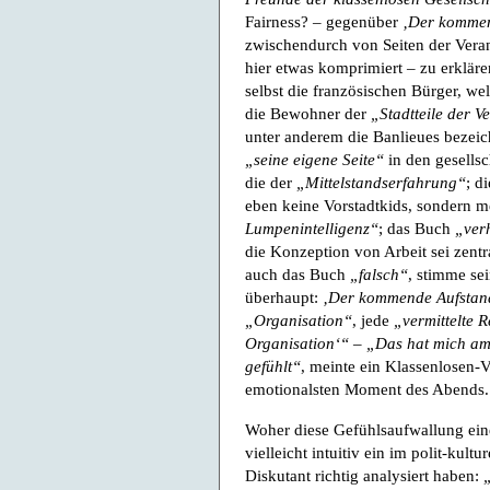
Fairness? – gegenüber
‚Der kommen
zwischendurch von Seiten der Vera
hier etwas komprimiert – zu erklär
selbst die französischen Bürger, w
die Bewohner der
„Stadtteile der 
unter anderem die Banlieues bezeic
„seine eigene Seite“
in den gesellsc
die der
„Mittelstandserfahrung“
; d
eben keine Vorstadtkids, sondern me
Lumpenintelligenz“
; das Buch
„ver
die Konzeption von Arbeit sei zentra
auch das Buch
„falsch“
, stimme se
überhaupt:
‚Der kommende Aufstan
„Organisation“
, jede
„vermittelte 
Organisation‘“
–
„Das hat mich am
gefühlt“
, meinte ein Klassenlosen-
emotionalsten Moment des Abends.
Woher diese Gefühlsaufwallung ein
vielleicht intuitiv ein im polit-kul
Diskutant richtig analysiert haben: