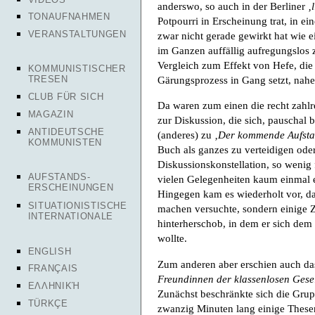
anderswo, so auch in der Berliner
‚
TONAUFNAHMEN
Potpourri in Erscheinung trat, in 
VERANSTALTUNGEN
zwar nicht gerade gewirkt hat wie e
im Ganzen auffällig aufregungslos
Vergleich zum Effekt von Hefe, die
KOMMUNISTISCHER
TRESEN
Gärungsprozess in Gang setzt, nahe
CLUB FÜR SICH
Da waren zum einen die recht zahlr
MAGAZIN
zur Diskussion, die sich, pauschal 
ANTIDEUTSCHE
(anderes) zu
‚Der kommende Aufsta
KOMMUNISTEN
Buch als ganzes zu verteidigen ode
Diskussionskonstellation, so wenig f
AUFSTANDS-
vielen Gelegenheiten kaum einmal 
ERSCHEINUNGEN
Hingegen kam es wiederholt vor, da
SITUATIONISTISCHE
machen versuchte, sondern einige Z
INTERNATIONALE
hinterherschob, in dem er sich dem 
wollte.
ENGLISH
Zum anderen aber erschien auch da
FRANÇAIS
Freundinnen der klassenlosen Gesel
ΕΛΛΗΝΙΚΉ
Zunächst beschränkte sich die Grup
TÜRKÇE
zwanzig Minuten lang einige These