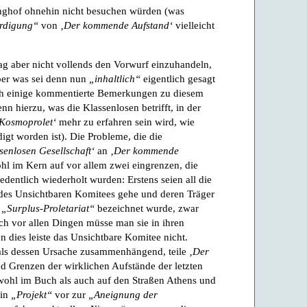
inghof ohnehin nicht besuchen würden (was
rdigung“
von
‚Der kommende Aufstand‘
vielleicht
ag aber nicht vollends den Vorwurf einzuhandeln,
aber was sei denn nun
„inhaltlich“
eigentlich gesagt
ch einige kommentierte Bemerkungen zu diesem
nn hierzu, was die Klassenlosen betrifft, in der
Kosmoprolet‘
mehr zu erfahren sein wird, wie
t worden ist). Die Probleme, die die
enlosen Gesellschaft‘
an
‚Der kommende
hl im Kern auf vor allem zwei eingrenzen, die
dentlich wiederholt wurden: Erstens seien all die
t des Unsichtbaren Komitees gehe und deren Träger
s
„Surplus-Proletariat“
bezeichnet wurde, zwar
ch vor allen Dingen müsse man sie in ihren
dies leiste das Unsichtbare Komitee nicht.
als dessen Ursache zusammenhängend, teile
‚Der
 Grenzen der wirklichen Aufstände der letzten
Sowohl im Buch als auch auf den Straßen Athens und
ein
„Projekt“
vor zur
„Aneignung der