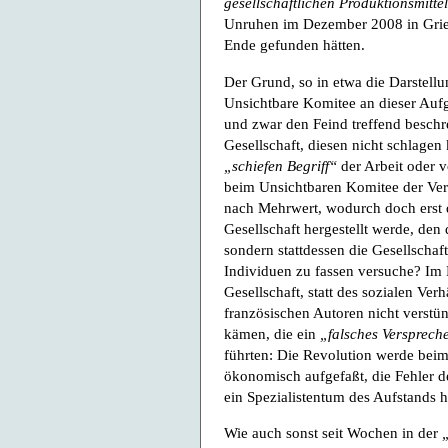
gesellschaftlichen Produktionsmitte
Unruhen im Dezember 2008 in Grie
Ende gefunden hätten.
Der Grund, so in etwa die Darstell
Unsichtbare Komitee an dieser Aufga
und zwar den Feind treffend besch
Gesellschaft, diesen nicht schlage
„schiefen Begriff“
der Arbeit oder 
beim Unsichtbaren Komitee der Ver
nach Mehrwert, wodurch doch erst
Gesellschaft hergestellt werde, den
sondern stattdessen die Gesellschaf
Individuen zu fassen versuche? Im
Gesellschaft, statt des sozialen Verh
französischen Autoren nicht verstü
kämen, die ein
„falsches Versprech
führten: Die Revolution werde beim K
ökonomisch aufgefaßt, die Fehler d
ein Spezialistentum des Aufstands h
Wie auch sonst seit Wochen in der