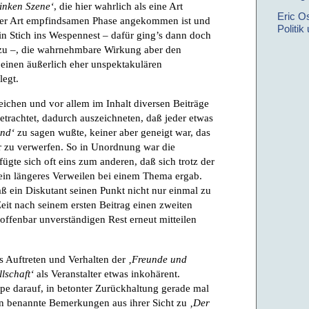
linken Szene‘
, die hier wahrlich als eine Art
Eric O
einer Art empfindsamen Phase angekommen ist und
Politik
in Stich ins Wespennest – dafür ging’s dann doch
 zu –, die wahrnehmbare Wirkung aber den
 einen äußerlich eher unspektakulären
legt.
eichen und vor allem im Inhalt diversen Beiträge
betrachtet, dadurch auszeichneten, daß jeder etwas
nd‘
zu sagen wußte, keiner aber geneigt war, das
r zu verwerfen. So in Unordnung war die
ügte sich oft eins zum anderen, daß sich trotz der
ein längeres Verweilen bei einem Thema ergab.
ß ein Diskutant seinen Punkt nicht nur einmal zu
eit nach seinem ersten Beitrag einen zweiten
offenbar unverständigen Rest erneut mitteilen
s Auftreten und Verhalten der
‚Freunde und
lschaft‘
als Veranstalter etwas inkohärent.
pe darauf, in betonter Zurückhaltung gerade mal
n benannte Bemerkungen aus ihrer Sicht zu
‚Der