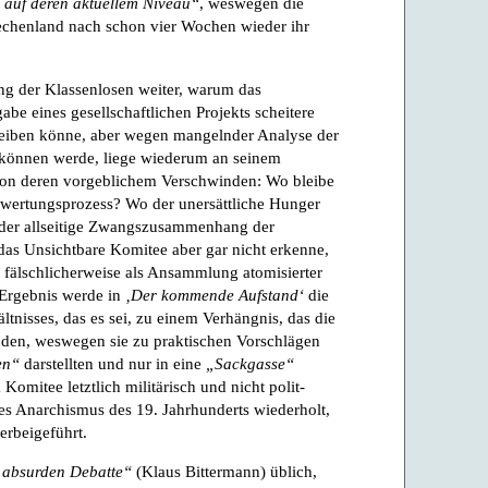
l auf deren aktuellem Niveau“
, weswegen die
chenland nach schon vier Wochen wieder ihr
ung der Klassenlosen weiter, warum das
be eines gesellschaftlichen Projekts scheitere
reiben könne, aber wegen mangelnder Analyse der
n können werde, liege wiederum an seinem
von deren vorgeblichem Verschwinden: Wo bleibe
wertungsprozess? Wo der unersättliche Hunger
 der allseitige Zwangszusammenhang der
 das Unsichtbare Komitee aber gar nicht erkenne,
t fälschlicherweise als Ansammlung atomisierter
 Ergebnis werde in
‚Der kommende Aufstand‘
die
ältnisses, das es sei, zu einem Verhängnis, das die
nden, weswegen sie zu praktischen Vorschlägen
en“
darstellten und nur in eine
„Sackgasse“
omitee letztlich militärisch und nicht polit-
es Anarchismus des 19. Jahrhunderts wiederholt,
erbeigeführt.
„absurden Debatte“
(Klaus Bittermann) üblich,