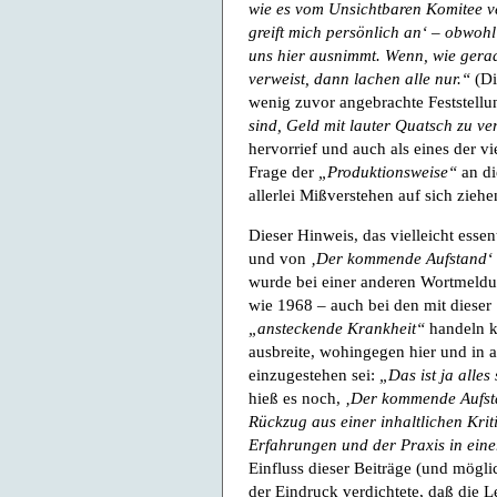
wie es vom Unsichtbaren Komitee v
greift mich persönlich an‘ – obwoh
uns hier ausnimmt. Wenn, wie gerad
verweist, dann lachen alle nur.“
(Di
wenig zuvor angebrachte Feststell
sind, Geld mit lauter Quatsch zu ve
hervorrief und auch als eines der v
Frage der
„Produktionsweise“
an di
allerlei Mißverstehen auf sich zie
Dieser Hinweis, das vielleicht esse
und von
‚Der kommende Aufstand‘
wurde bei einer anderen Wortmeldu
wie 1968 – auch bei den mit diese
„ansteckende Krankheit“
handeln k
ausbreite, wohingegen hier und in
einzugestehen sei:
„Das ist ja alles
hieß es noch,
‚Der kommende Aufst
Rückzug aus einer inhaltlichen Kriti
Erfahrungen und der Praxis in ein
Einfluss dieser Beiträge (und möglic
der Eindruck verdichtete, daß die 