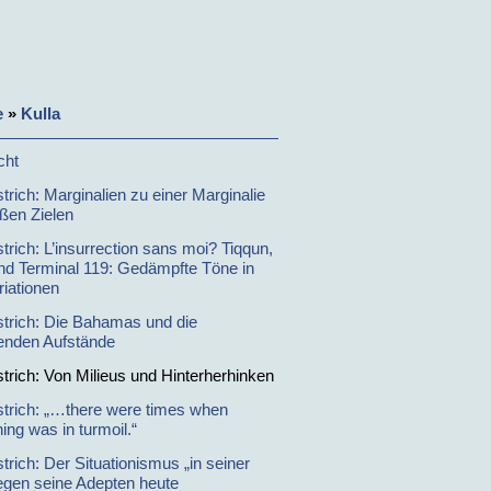
e
»
Kulla
cht
trich: Marginalien zu einer Marginalie
oßen Zielen
trich: L’insurrection sans moi? Tiqqun,
d Terminal 119: Gedämpfte Töne in
riationen
strich: Die Bahamas und die
nden Aufstände
strich: Von Milieus und Hinterherhinken
strich: „…there were times when
ing was in turmoil.“
trich: Der Situationismus „in seiner
gegen seine Adepten heute