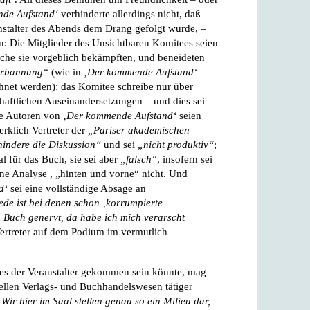
de Aufstand‘
verhinderte allerdings nicht, daß
nstalter des Abends dem Drang gefolgt wurde, –
en: Die Mitglieder des Unsichtbaren Komitees seien
elche sie vorgeblich bekämpften, und beneideten
Verbannung“
(wie in
‚Der kommende Aufstand‘
hnet werden); das Komitee schreibe nur über
haftlichen Auseinandersetzungen – und dies sei
ie Autoren von
‚Der kommende Aufstand‘
seien
rklich Vertreter der
„Pariser akademischen
hindere die Diskussion“
und sei
„nicht produktiv“
;
l für das Buch, sie sei aber
„falsch“
, insofern sei
ine Analyse , „hinten und vorne“ nicht. Und
d‘
sei eine vollständige Absage an
Rede ist bei denen schon ‚korrumpierte
 Buch genervt, da habe ich mich verarscht
Vertreter auf dem Podium im vermutlich
es der Veranstalter gekommen sein könnte, mag
turellen Verlags- und Buchhandelswesen tätiger
„Wir hier im Saal stellen genau so ein Milieu dar,