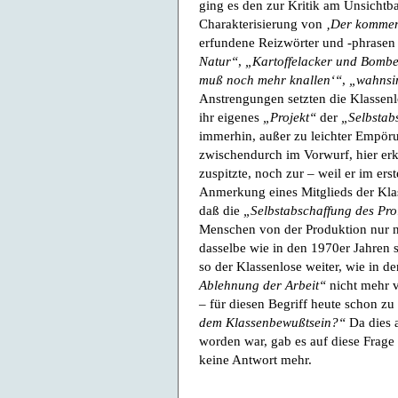
ging es den zur Kritik am Unsichtb
Charakterisierung von
‚Der kommen
erfundene Reizwörter und -phrasen
Natur“
,
„Kartoffelacker und Bomb
muß noch mehr knallen‘“
,
„wahnsin
Anstrengungen setzten die Klassenl
ihr eigenes
„Projekt“
der
„Selbstab
immerhin, außer zu leichter Empöru
zwischendurch im Vorwurf, hier e
zuspitzte, noch zur – weil er im er
Anmerkung eines Mitglieds der Klass
daß die
„Selbstabschaffung des Prol
Menschen von der Produktion nur n
dasselbe wie in den 1970er Jahren 
so der Klassenlose weiter, wie in d
Ablehnung der Arbeit“
nicht mehr 
– für diesen Begriff heute schon zu
dem Klassenbewußtsein?“
Da dies a
worden war, gab es auf diese Frage
keine Antwort mehr.