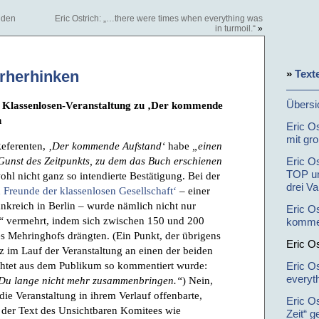
nden
Eric Ostrich: „…there were times when everything was
in turmoil.“
»
»
Text
erherhinken
Übersi
r Klassenlosen-Veranstaltung zu ‚Der kommende
n
Eric Os
mit gr
Referenten,
‚Der kommende Aufstand‘
habe
„einen
Gunst des Zeitpunkts, zu dem das Buch erschienen
Eric Os
TOP un
hl nicht ganz so intendierte Bestätigung. Bei der
drei Va
Freunde der klassenlosen Gesellschaft‘
– einer
rankreich in Berlin – wurde nämlich nicht nur
Eric O
“
vermehrt, indem sich zwischen 150 und 200
komme
 Mehringhofs drängten. (Ein Punkt, der übrigens
Eric O
nz im Lauf der Veranstaltung an einen der beiden
htet aus dem Publikum so kommentiert wurde:
Eric O
everyth
 Du lange nicht mehr zusammenbringen.“
) Nein,
die Veranstaltung in ihrem Verlauf offenbarte,
Eric Os
ß der Text des Unsichtbaren Komitees wie
Zeit“ 