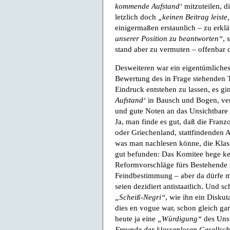
kommende Aufstand‘
mitzuteilen, d
letzlich doch
„keinen Beitrag leiste
einigermaßen erstaunlich – zu erkl
unserer Position zu beantworten“
, 
stand aber zu vermuten – offenbar 
Desweiteren war ein eigentümliches
Bewertung des in Frage stehenden T
Eindruck entstehen zu lassen, es
Aufstand‘
in Bausch und Bogen, ver
und gute Noten an das Unsichtbare
Ja, man finde es gut, daß die Franz
oder Griechenland, stattfindenden 
was man nachlesen könne, die Klasse
gut befunden: Das Komitee hege kein
Reformvorschläge fürs Bestehende
Feindbestimmung – aber da dürfe m
seien dezidiert antistaatlich. Und 
„Scheiß-Negri“
, wie ihn ein Diskut
dies en vogue war, schon gleich gar
heute ja eine
„Würdigung“
des Uns
Freunde der klassenlosen Gesellsch