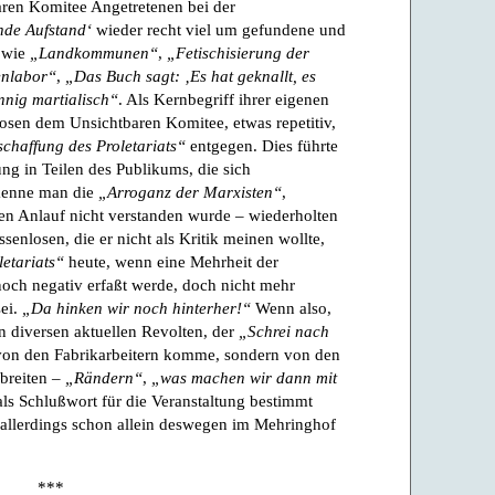
aren Komitee Angetretenen bei der
de Aufstand‘
wieder recht viel um gefundene und
 wie
„Landkommunen“
,
„Fetischisierung der
enlabor“
,
„Das Buch sagt: ‚Es hat geknallt, es
nig martialisch“
. Als Kernbegriff ihrer eigenen
osen dem Unsichtbaren Komitee, etwas repetitiv,
schaffung des Proletariats“
entgegen. Dies führte
ng in Teilen des Publikums, die sich
rkenne man die
„Arroganz der Marxisten“
,
sten Anlauf nicht verstanden wurde – wiederholten
enlosen, die er nicht als Kritik meinen wollte,
etariats“
heute, wenn eine Mehrheit der
och negativ erfaßt werde, doch nicht mehr
sei.
„Da hinken wir noch hinterher!“
Wenn also,
en diversen aktuellen Revolten, der
„Schrei nach
von den Fabrikarbeitern komme, sondern von den
 breiten –
„Rändern“
,
„was machen wir dann mit
ls Schlußwort für die Veranstaltung bestimmt
 allerdings schon allein deswegen im Mehringhof
***