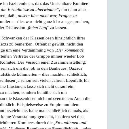
ie im Fazit endeten, daß das Unsichtbare Komitee
, die Verhältnisse zu überwinden“
, um dann aber –
ären, daß
„unsere Idee nicht war, Fragen zu
sondern – dies war nicht ganz klar ausgesprochen,
der Diskussion
‚freien Lauf‘
zu lassen.
 Schwanken der Klassenlosen hinsichtlich ihrer
exts zu bemerken. Offenbar gewillt, nicht den
 ginge um eine Verdammung von
‚Der kommende
teilten Vertreter der Gruppe immer wieder Lob
 Komitee. Der Versuch einer Zusammenstellung:
osen sich um die, ob in den Banlieues, Oaxaca
Aufstände kümmerten – dies machten schließlich,
nlosen ja schon seit vielen Jahren. Ebenfalls für
e Illusionen, lasse sich nicht darauf ein,
 zu machen, sondern bemühe sich um
an die Klassenlosen nicht mißverstehen: Auch die
schließlich: Beispielsweise zu Empire und dem
ant bezeichnete, habe man schließlich damals, als
 keine Veranstaltung gemacht, insofern sei dies
ichtbaren Komitees durch die
‚Freundinnen und
aft‘
. All dieses Bemühen um Freundlichkeit – oder