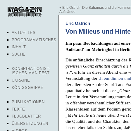
«
Eric Ostrich: Die Bahamas und die komme
Aufstände
Eric Ostrich
Von Milieus und Hint
AKTUELLES
PROGRAMMATISCHES
Ein paar Beobachtungen auf eine
INHALT
Aufstand‘ im Mehringhof in Berli
SUCHE
Die anfängliche Einschätzung des 
gewissen Glanz erhalten durch die 
KONSPIRATIONIST-
ist“
, erfuhr an diesem Abend eine wo
ISCHES MANIFEST
Veranstaltung der
‚Freundinnen und 
UKRAINE
der allerersten zu der Schrift aus F
KÖNIGSGRIPPE
quantitativ betrachtet dieser
„Glanz
Leute in den Versammlungsraum des
PUBLIKATIONEN
in offenbar versehentlicher Süffisa
Klassenlosen auf dem Podium geric
TEXTE
„Mehr Leute als heute abend wirst
FLUGBLÄTTER
die Qualität und der Charakter, den 
ÜBERSETZUNGEN
lassen ebenfalls den Schluß zu, da
VIDEOS