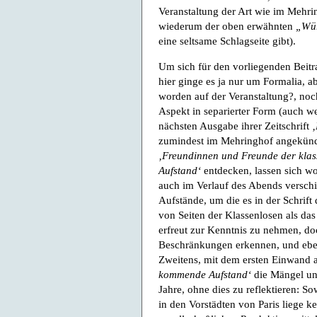
Veranstaltung der Art wie im Mehr
wiederum der oben erwähnten
„Wü
eine seltsame Schlagseite gibt).
Um sich für den vorliegenden Beitr
hier ginge es ja nur um Formalia, 
worden auf der Veranstaltung?, no
Aspekt in separierter Form (auch we
nächsten Ausgabe ihrer Zeitschrift
‚
zumindest im Mehringhof angekündig
‚Freundinnen und Freunde der klass
Aufstand‘
entdecken, lassen sich wo
auch im Verlauf des Abends verschie
Aufstände, um die es in der Schrif
von Seiten der Klassenlosen als da
erfreut zur Kenntnis zu nehmen, do
Beschränkungen erkennen, und eben 
Zweitens, mit dem ersten Einwand 
kommende Aufstand‘
die Mängel und
Jahre, ohne dies zu reflektieren: 
in den Vorstädten von Paris liege k