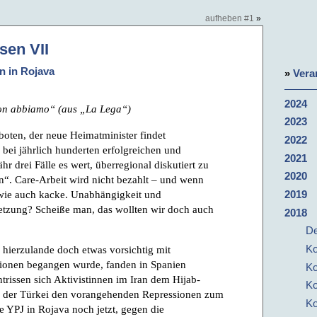
aufheben #1
»
sen VII
n in Rojava
»
Vera
2024
on abbiamo“ (aus „La Lega“)
2023
boten, der neue Heimatminister findet
2022
bei jährlich hunderten erfolgreichen und
2021
r drei Fälle es wert, überregional diskutiert zu
2020
“. Care-Arbeit wird nicht bezahlt – und wenn
dwie auch kacke. Unabhängigkeit und
2019
etzung? Scheiße man, das wollten wir doch auch
2018
De
Ko
hierzulande doch etwas vorsichtig mit
ionen begangen wurde, fanden in Spanien
Ko
entrissen sich Aktivistinnen im Iran dem Hijab-
Ko
 der Türkei den vorangehenden Repressionen zum
Ko
ie YPJ in Rojava noch jetzt, gegen die