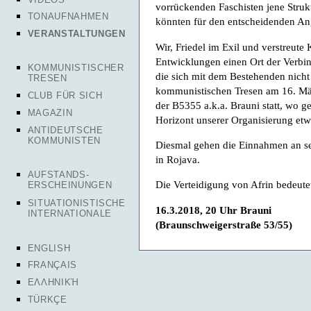
vorrückenden Faschisten jene Strukt
TONAUFNAHMEN
könnten für den entscheidenden Ang
VERANSTALTUNGEN
Wir, Friedel im Exil und verstreut
Entwicklungen einen Ort der Verbin
KOMMUNISTISCHER
die sich mit dem Bestehenden nicht
TRESEN
kommunistischen Tresen am 16. Mär
CLUB FÜR SICH
der B5355 a.k.a. Brauni statt, wo g
MAGAZIN
Horizont unserer Organisierung etw
ANTIDEUTSCHE
KOMMUNISTEN
Diesmal gehen die Einnahmen an se
in Rojava.
AUFSTANDS-
Die Verteidigung von Afrin bedeute
ERSCHEINUNGEN
SITUATIONISTISCHE
16.3.2018, 20 Uhr Brauni
INTERNATIONALE
(Braunschweigerstraße 53/55)
ENGLISH
FRANÇAIS
ΕΛΛΗΝΙΚΉ
TÜRKÇE