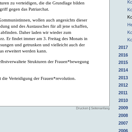
Ko
uren zu verteidigen, die die Grundlage bilden
riff gegen das Patriarchat.
Ko
Ko
e Kommunistinnen, wollen auch angesichts dieser
He
dung und des Austausches für all jene schaffen,
 abfinden. Daher laden wir wieder zum
Ko
z. Er findet immer am 3. Freitag des Monats in
Ko
esungen und getrunken und vielleicht auch der
2017
as erweitert werden kann.
2016
lbstverwaltete Strukturen der Frauen*bewegung
2015
2014
2013
t die Verteidigung der Frauen*revolution.
2012
2011
2010
2009
Drucken
|
Seitenanfang
2008
2007
2006