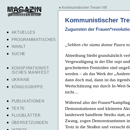
«
Kommunistischer Tresen VIII
Kommunistischer Tre
Zugunsten der Frauen*revolutio
AKTUELLES
PROGRAMMATISCHES
„Sebben che siamo donne Paura n
INHALT
SUCHE
Abtreibung bleibt grundsätzlich ver
Vergewaltigung in der Ehe supi und 
gescheiterten Femiziden sind ungefäh
KONSPIRATIONIST-
ISCHES MANIFEST
werden – als das Werk der „Anderen
dann doch mal, dann ist das irgen
UKRAINE
Wertschätzung nur durch In-Wert-S
KÖNIGSGRIPPE
nicht…
PUBLIKATIONEN
Während also der Frauen*kampftag 
Demonstrationen und kleineren Akt
TEXTE
landesweit handfeste Streiks statt, 
FLUGBLÄTTER
Zwang, zogen Demonstrantinnen in
ÜBERSETZUNGEN
Trotz in die Straßen und versucht d
VIDEOS