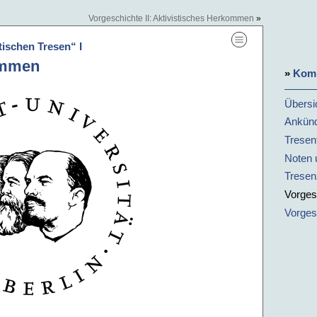
Vorgeschichte II: Aktivistisches Herkommen
»
ischen Tresen“ I
ommen
»
Komm
Übersi
Ankün
Tresenf
Noten 
Tresen
Vorges
Vorges