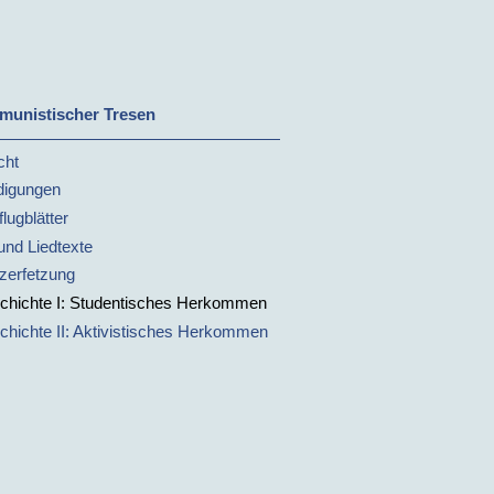
unistischer Tresen
cht
digungen
lugblätter
und Liedtexte
zerfetzung
chichte I: Studentisches Herkommen
chichte II: Aktivistisches Herkommen