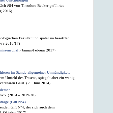
t der Unschuldigen
 HUch #84 von Theodora Becker geführtes
ng 2016)
eologischen Fakultät und später im besetzten
 (WS 2016/17)
lwissenschaft
(Januar/Februar 2017)
phieren im Stande allgemeiner Unmündigkeit
em Umfeld des Tresens, spiegelt aber ein wenig
ersitären Geist. (29. Juni 2014)
oblemen
tivo. (2014 – 2019/20)
frage (Gift N°4)
genden Gift N°4, der sich auch dem
3. Oktober 2017)