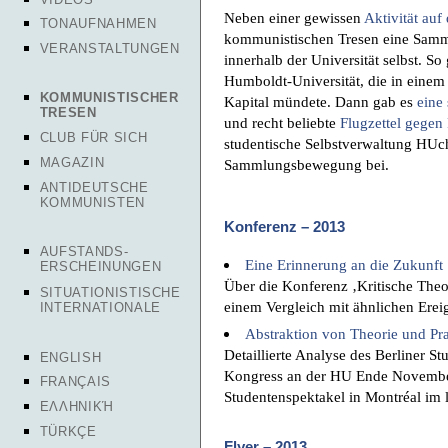
Neben einer gewissen
Aktivität auf
TONAUFNAHMEN
kommunistischen Tresen eine Samm
VERANSTALTUNGEN
innerhalb der Universität selbst. S
Humboldt-Universität, die in eine
KOMMUNISTISCHER
Kapital mündete. Dann gab es
eine
TRESEN
und recht beliebte
Flugzettel gegen
CLUB FÜR SICH
studentische Selbstverwaltung HUch
MAGAZIN
Sammlungsbewegung bei.
ANTIDEUTSCHE
KOMMUNISTEN
Konferenz – 2013
AUFSTANDS-
Eine Erinnerung an die Zukunft
ERSCHEINUNGEN
Über die Konferenz ‚Kritische Theo
SITUATIONISTISCHE
einem Vergleich mit ähnlichen Ere
INTERNATIONALE
Abstraktion von Theorie und Pr
Detaillierte Analyse des Berliner S
ENGLISH
Kongress an der HU Ende November
FRANÇAIS
Studentenspektakel in Montréal im 
ΕΛΛΗΝΙΚΉ
TÜRKÇE
Flyer – 2013