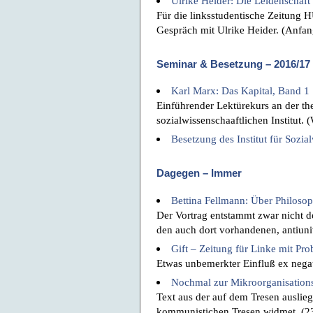
Ulrike Heider: Die Leidenschaf
Für die linksstudentische Zeitung
Gespräch mit Ulrike Heider. (Anfa
Seminar & Besetzung – 2016/17
Karl Marx: Das Kapital, Band 1
Einführender Lektürekurs an der th
sozialwissenschaaftlichen Institut.
Besetzung des Institut für Sozia
Dagegen – Immer
Bettina Fellmann: Über Philoso
Der Vortrag entstammt zwar nicht d
den auch dort vorhandenen, antiuniv
Gift – Zeitung für Linke mit Pr
Etwas unbemerkter Einfluß ex nega
Nochmal zur Mikroorganisations
Text aus der auf dem Tresen auslie
kommunistichen Tresen widmet. (2