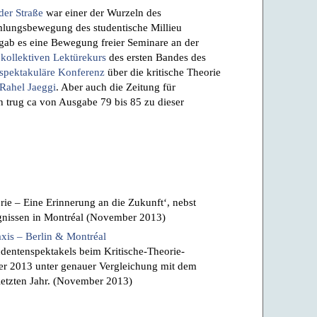
 der Straße
war einer der Wurzeln des
lungsbewegung des studentische Millieu
o gab es eine Bewegung freier Seminare an der
m
kollektiven Lektürekurs
des ersten Bandes des
 spektakuläre Konferenz
über die kritische Theorie
 Rahel Jaeggi
. Aber auch die Zeitung für
 trug ca von Ausgabe 79 bis 85 zu dieser
rie – Eine Erinnerung an die Zukunft‘, nebst
ignissen in Montréal (November 2013)
axis – Berlin & Montréal
tudentenspektakels beim Kritische-Theorie-
 2013 unter genauer Vergleichung mit dem
letzten Jahr. (November 2013)