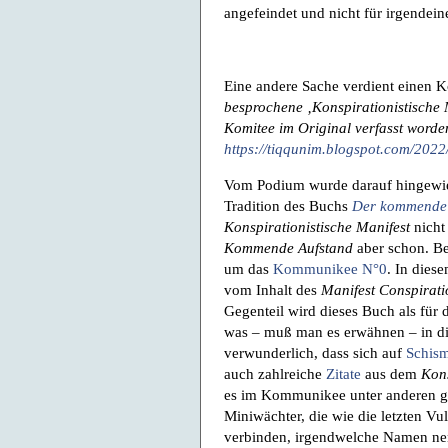
angefeindet und nicht für irgendein
Eine andere Sache verdient einen 
besprochene ‚Konspirationistische 
Komitee im Original verfasst worden
https://tiqqunim.blogspot.com/20
Vom Podium wurde darauf hingewie
Tradition des Buchs
Der kommende 
Konspirationistische Manifest
nich
Kommende Aufstand
aber schon. Be
um das
Kommunikee N°0
. In diese
vom Inhalt des
Manifest Conspirati
Gegenteil wird dieses Buch als für 
was – muß man es erwähnen – in die
verwunderlich, dass sich auf
Schis
auch zahlreiche
Zitate
aus dem
Kons
es im Kommunikee unter anderen ge
Miniwächter, die wie die letzten V
verbinden, irgendwelche Namen nen