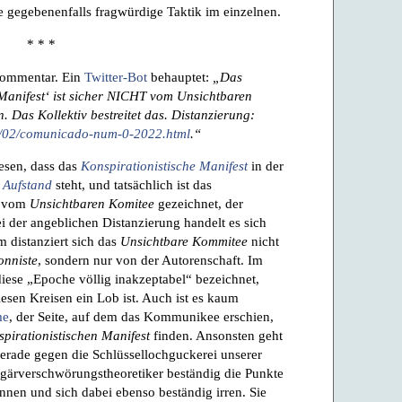
e gegebenenfalls fragwürdige Taktik im einzelnen.
* * *
Kommentar. Ein
Twitter-Bot
behauptet:
„Das
Manifest‘ ist sicher NICHT vom Unsichtbaren
. Das Kollektiv bestreitet das. Distanzierung:
22/02/comunicado-num-0-2022.html
.“
sen, dass das
Konspirationistische Manifest
in der
Aufstand
steht, und tatsächlich ist das
t vom
Unsichtbaren Komitee
gezeichnet, der
i der angeblichen Distanzierung handelt es sich
m distanziert sich das
Unsichtbare Kommitee
nicht
onniste
, sondern nur von der Autorenschaft. Im
diese „Epoche völlig inakzeptabel“ bezeichnet,
sen Kreisen ein Lob ist. Auch ist es kaum
me
, der Seite, auf dem das Kommunikee erschien,
pirationistischen Manifest
finden. Ansonsten geht
rade gegen die Schlüssellochguckerei unserer
ulgärverschwörungstheoretiker beständig die Punkte
nen und sich dabei ebenso beständig irren. Sie