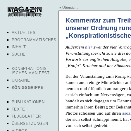
«
Übersicht
Kommentar zum Treib
unserer Ordnung run
AKTUELLES
„Konspirationistische
PROGRAMMATISCHES
Außerdem
hier
zwei der vier Vorträg
INHALT
Veranstaltungsbericht sowie drei do
SUCHE
Vorworts zur englischen Ausgabe, e
„Knofo“ Kröcher und der Stimmzett
KONSPIRATIONIST-
ISCHES MANIFEST
Bei der Veranstaltung zum
Konspira
UKRAINE
kamen auch einige Miniwächter auf 
KÖNIGSGRIPPE
nennen und öffentlich anprangern
es sich einfach um Nervensägen, we
handelt es sich dagegen um Denunzian
PUBLIKATIONEN
immerhin ihren Beitrag zur Bekannt
TEXTE
Photos schossen und auf ihren
asoz
FLUGBLÄTTER
der sich selbst Schnappi nennt, hat
ÜBERSETZUNGEN
von sich selbst gedreht:
VIDEOS