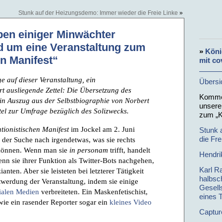
Stunk auf der Heizungsdemo: Immer wieder die Freie Linke
»
en einiger Minwächter
d um eine Veranstaltung zum
»
Köni
n Manifest“
mit co
e auf dieser Veranstaltung, ein
Übersi
rt ausliegende Zettel: Die Übersetzung des
Kommen
in Auszug aus der Selbstbiographie von Norbert
unsere
el zur Umfrage bezüglich des Solizwecks.
zum „K
tionistischen Manifest
im Jockel am 2. Juni
Stunk 
die Fre
der Suche nach irgendetwas, was sie rechts
 können. Wenn man sie
in personam
trifft, handelt
Hendri
nn sie ihrer Funktion als Twitter-Bots nachgehen,
Karl R
ten. Aber sie leisteten bei letzterer Tätigkeit
halbsc
werdung der Veranstaltung, indem sie einige
Gesells
ialen Medien
verbreiteten. Ein Maskenfetischist,
eines 
 wie ein rasender Reporter sogar ein
kleines Video
Captur