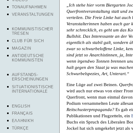
„Ich stehe hier vorm Biergarten Joc
TONAUFNAHMEN
Querfrontveranstaltung statt und z
VERANSTALTUNGEN
verteilen. Die Freie Linke hat auch
Veranstalterinnen haben auch gar ke
KOMMUNISTISCHER
sehr schrecklich, es geht um das Kon
TRESEN
Bullshit. Das Interessante an der Ve
CLUB FÜR SICH
eigentlich als stabil galt, sondern 
MAGAZIN
zwar so schwurbeloffene Linke, ke
sind jetzt so Anarchistinnen, ja, Int
ANTIDEUTSCHE
KOMMUNISTEN
wenn irgendwo Tonnen brennen und 
halt gegen den Staat ja was machen,
Schwurbelspezies, Art, Unterart.“
AUFSTANDS-
ERSCHEINUNGEN
Eine Lüge auf zwei Beinen.
Querfr
SITUATIONISTISCHE
wird auch nur etwas von einer Fro
INTERNATIONALE
Querfront, wenn man einmal davon 
Podium versammelten Leute allesamt
ENGLISH
Reitschusterpropaganda?
Es gab ei
FRANÇAIS
Publikationen und Flugzetteln, ein
ΕΛΛΗΝΙΚΉ
Buchs ein Spruch des Liberalen Bor
Jockel hat sich umgekehrt jetzt als 
TÜRKÇE