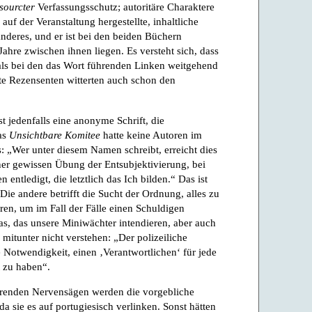
sourcter
Verfassungsschutz; autoritäre Charaktere
uf der Veranstaltung hergestellte, inhaltliche
deres, und er ist bei den beiden Büchern
ahre zwischen ihnen liegen. Es versteht sich, dass
s bei den das Wort führenden Linken weitgehend
zte Rezensenten witterten auch schon den
st jedenfalls eine anonyme Schrift, die
as
Unsichtbare Komitee
hatte keine Autoren im
 „Wer unter diesem Namen schreibt, erreicht dies
ner gewissen Übung der Entsubjektivierung, bei
entledigt, die letztlich das Ich bilden.“ Das ist
Die andere betrifft die Sucht der Ordnung, alles zu
ren, um im Fall der Fälle einen Schuldigen
as, das unsere Miniwächter intendieren, aber auch
mitunter nicht verstehen: „Der polizeiliche
e Notwendigkeit, einen ‚Verantwortlichen‘ für jede
 zu haben“.
erenden Nervensägen werden die vorgebliche
a sie es auf portugiesisch verlinken. Sonst hätten