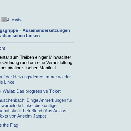
1
2
weiter
gsgrippe
»
Auseinandersetzungen
vidianischen Linken
cht
tar zum Treiben einiger Minwächter
r Ordnung rund um eine Veranstaltung
onspirationistischen Manifest“
auf der Heizungsdemo: Immer wieder
ie Linke
k Wallat: Das progressive Ticket
auschenbach: Einige Anmerkungen für
hwurbelnde Linke, die künftige
chaftskritik betreffend (Aus Anlass
Texts von Anselm Jappe)
e the Flag