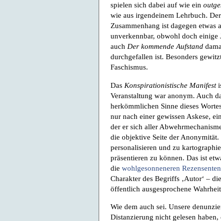
spielen sich dabei auf wie ein
outge
wie aus irgendeinem Lehrbuch. Der a
Zusammenhang ist dagegen etwas an
unverkennbar, obwohl doch einige J
auch
Der kommende Aufstand
damal
durchgefallen ist. Besonders gewit
Faschismus.
Das
Konspirationistische Manifest
i
Veranstaltung war anonym. Auch d
herkömmlichen Sinne dieses Wortes:
nur nach einer gewissen Askese, ei
der er sich aller Abwehrmechanismen 
die objektive Seite der Anonymität. 
personalisieren und zu kartographie
präsentieren zu können. Das ist etw
die
wohlgesonneneren Rezensenten
Charakter des Begriffs ‚Autor‘ – di
öffentlich ausgesprochene Wahrheit
Wie dem auch sei. Unsere denunzi
Distanzierung nicht gelesen haben, d