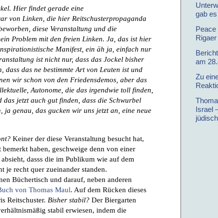
Unterw
kel. Hier findet gerade eine
gab es
war von Linken, die hier Reitschusterpropaganda
 beworben, diese Veranstaltung und die
Peace 
Rigaer
in Problem mit den freien Linken. Ja, das ist hier
spirationistische Manifest, ein äh ja, einfach nur
Berich
ranstaltung ist nicht nur, dass das Jockel bisher
am 28.4
äh, dass das ne bestimmte Art von Leuten ist und
Zu eine
nnen wir schon von den Friedensdemos, aber das
Reakti
ellektuelle, Autonome, die das irgendwie toll finden,
das jetzt auch gut finden, dass die Schwurbel
Thomas
Israel 
 ja genau, das gucken wir uns jetzt an, eine neue
jüdisc
ont?
Keiner der diese Veranstaltung besucht hat,
nt bemerkt haben, geschweige denn von einer
absieht, dasss die im Publikum wie auf dem
 je recht quer zueinander standen.
nen Büchertisch und darauf, neben anderen
Buch von Thomas Maul
. Auf dem Rücken dieses
is Reitschuster.
Bisher stabil?
Der Biergarten
verhältnismäßig stabil erwiesen, indem die