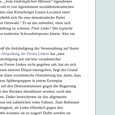
te,
„trotz eindringlichen Hinweis“
irgendeiner
hl er von irgendeinem sozialdemokratischen
lso eine Kreuzberger Gastro-Location einer
iehlt sich für eine demokratische Partei
r Ortswahl.“ Er tat das nebenbei, ohne sich
taltung zu scheren.
Freie Linke?
Der typische
eu entdeckte Schwurbelspezies hinein. Also ein
nft
die Ankündigung der Veranstaltung auf ihrem
e
Abspaltung der Freien Linken
hat „eine
rechtigung nur mit klar sozialistischer
der
Freien Linken
nicht gegeben sah, hat sie sich
iesen inneren Disput einzugehen, liegt der Grund
ne klare sozialistische Orientierung hat, darin, dass
nken Splittergruppen in einem Exemplar
auf den Demonstrationen gegen die Regierung
t den Rechten identifiziert werden, noch den
n. Daher bereicherten sie das allgemeine
nen mit zahlreichen roten Fahnen. Zum Buhmann
istigkeit, als Linke öffentlich gegen den
 Wie konnten sie es wagen! Dafür werden sie