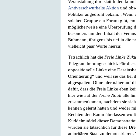
Veranstaltung dort stattfinden konn
Antiverschwurbelte Aktion
und obwo
Politiker angedroht bekam: „Wenn a
solchen Gruppe ein Forum gibt, empf
möglicherweise eine Überprüfung de
besonders um den Inhalt der Verans
Buhmann, übrigens bis tief in die n
vielleicht paar Worte hierzu:
Tatsächlich hat die
Freie Linke Zuku
Telegram herumgeschickt. Für dies
oppositionelle Linke eine Daseinsbe
Orientierung“ und weil sie das bei 
abgespalten. Ohne hier näher auf d
dafür, dass die Freie Linke eben kei
hier wie auf der
Arche Noah
alle li
zusammenkamen, nachdem sie sich 
kennen gelernt hatten und weder mi
Rechten den Raum überlassen wollte
Kuddelmuddel dieser Demonstratio
wurden sie tatsächlich für diese Dre
autoritären Staat zu demonstrieren.