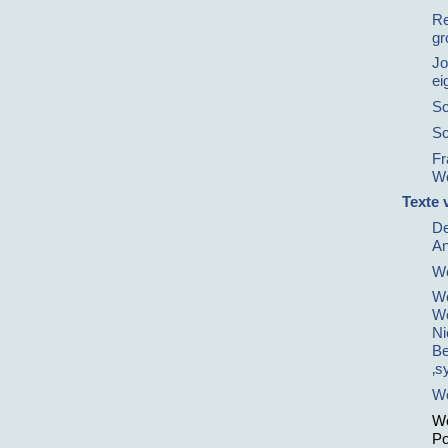
Re
gr
Jo
ei
Sc
Sc
Fr
Wo
Texte 
De
A
We
We
We
Ni
Be
‚s
We
We
Po