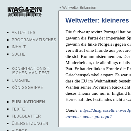
«
Weltwetter Britannien
Weltwetter: kleineres
Die Südwestprovinz Portugal hat bei
AKTUELLES
gewann die Partei der imperialen S
PROGRAMMATISCHES
gewann die linke Nörgelei gegen d
INHALT
verteilt auf eine Fronde aus proeur
SUCHE
die sich Kommunisten nennen. Der P
Minderheit an, die allerdings relat
Patt. Er hat der linken Fronde die 
KONSPIRATIONIST-
ISCHES MANIFEST
Griechenspektakel erspart. Es war un
UKRAINE
dass die EU im Weltmaßstab besteht
Wahlen seiner Provinzen Rücksicht 
KÖNIGSGRIPPE
dieses Thema und nur in England 
Herrschaft des Festlandes nicht akze
PUBLIKATIONEN
TEXTE
Quelle:
https://dasgrossethier.word
unwetter-ueber-portugal/
FLUGBLÄTTER
ÜBERSETZUNGEN
VIDEOS