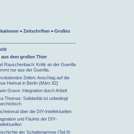
ikationen
»
Zeitschriften
»
Großes
cht
l aus dem großen Thier
rl Rauschenbach: Kritik an der Guerilla
mmt nur aus der Guerilla.
volutionäre Zellen: Anschlag auf die
ue Heimat in Berlin (März 82)
win Grave: Integration durch Arbeit
sa Thomas: Solidarität ist unbedingt
archistisch
cheinmal über die DIY-Intellektuellen
agnation und Fäulnis der DIY-
tellektuellen
schichte der Schattenarmee (Teil II)