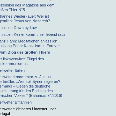
zension des Magazins aus dem
oßen Thier N°5
hannes Wiederkäuer: Wer ist
gentlich: Jesus von Nazareth?
hnittler: Down by Law
hnittler: Keiner kommt hier lebend raus
anz Hahn: Meditationen anlässlich
lfgang Pohrt: Kapitalismus Forever
vom Blog des großen Thiers
r linksverwirrte Flügel des
ntikommunismus
ltwetter Italien
ltwetterkommentar zu Justus
rtmüller: „Wer soll Syrien regieren?
emand! – Gegen die deutsche
geisterung für den Endsieg des
yrischen Volkes‘“ (Bahamas 74/2016)
ltwetter Britannien
ltwetter: kleineres Unwetter über
rtugal