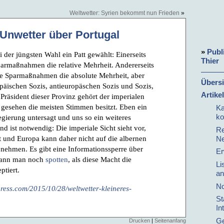
Weltwetter: Syrien bekommt nun Frieden
»
 Unwetter über Portugal
»
Publ
 der jüngsten Wahl ein Patt gewählt: Einerseits
Thier
parmaßnahmen die relative Mehrheit. Andererseits
ie Sparmaßnahmen die absolute Mehrheit, aber
Übersi
opäischen Sozis, antieuropäschen Sozis und Sozis,
Artike
räsident dieser Provinz gehört der imperialen
iv gesehen die meisten Stimmen besitzt. Eben ein
Ka
ko
Regierung untersagt und uns so ein weiteres
d ist notwendig: Die imperiale Sicht sieht vor,
Re
 und Europa kann daher nicht auf die albernen
Ne
nehmen. Es gibt eine Informationssperre über
Er
kann man noch
spotten
, als diese Macht die
Li
ptiert.
an
No
press.com/2015/10/28/weltwetter-kleineres-
St
In
Ge
Drucken
|
Seitenanfang