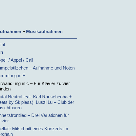
aufnahmen
»
Musikaufnahmen
cht
on
pell / Appel / Call
mpelstilzchen – Aufnahme und Noten
mmlung in F
rwandlung in c – Für Klavier zu vier
änden
utal Neutral feat. Karl Rauschenbach
eats by Skipless): Luszi Lu – Club der
sichtbaren
nheitsfrontlied – Drei Variationen für
avier
ellac: Mitschnitt eines Konzerts im
rghain