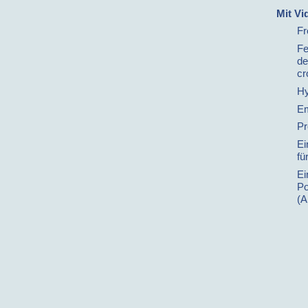
Mit Vi
Fr
Fe
de
cr
Hy
Em
Pr
Ei
fü
Ei
Po
(A