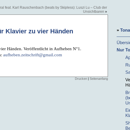
ral feat. Karl Rauschenbach (beats by Skipless): Luszi Lu – Club der
Unsichtbaren
»
»
Ton
r Klavier zu vier Händen
Übersi
vier Händen. Veröffentlicht in Aufheben N°1.
Nur T
n:
aufheben.zeitschrift@gmail.com
Ap
Ru
Sa
Drucken
|
Seitenanfang
Ve
H
Br
(b
Un
Ei
Kl
Sh
Be