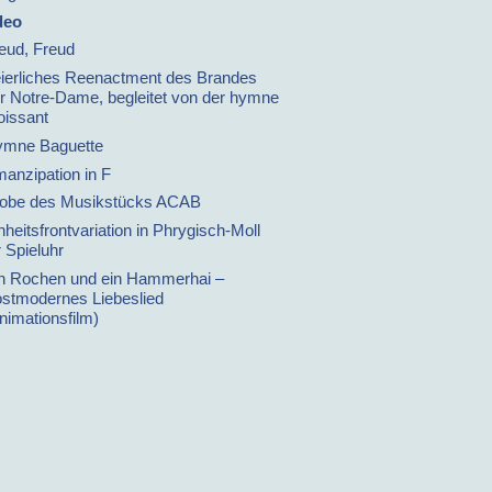
deo
eud, Freud
ierliches Reenactment des Brandes
r Notre-Dame, begleitet von der hymne
oissant
mne Baguette
anzipation in F
obe des Musikstücks ACAB
nheitsfrontvariation in Phrygisch-Moll
r Spieluhr
n Rochen und ein Hammerhai –
stmodernes Liebeslied
nimationsfilm)