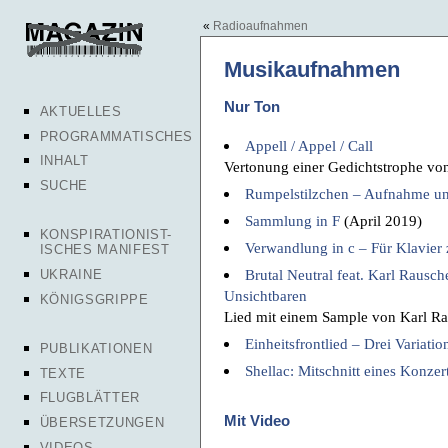
«
Radioaufnahmen
Musikaufnahmen
Nur Ton
AKTUELLES
PROGRAMMATISCHES
Appell / Appel / Call
INHALT
Vertonung einer Gedichtstrophe vo
SUCHE
Rumpelstilzchen – Aufnahme u
Sammlung in F
(April 2019)
KONSPIRATIONIST-
Verwandlung in c – Für Klavier
ISCHES MANIFEST
Brutal Neutral feat. Karl Rausch
UKRAINE
Unsichtbaren
KÖNIGSGRIPPE
Lied mit einem Sample von Karl R
Einheitsfrontlied – Drei Variatio
PUBLIKATIONEN
Shellac: Mitschnitt eines Konze
TEXTE
FLUGBLÄTTER
Mit Video
ÜBERSETZUNGEN
VIDEOS