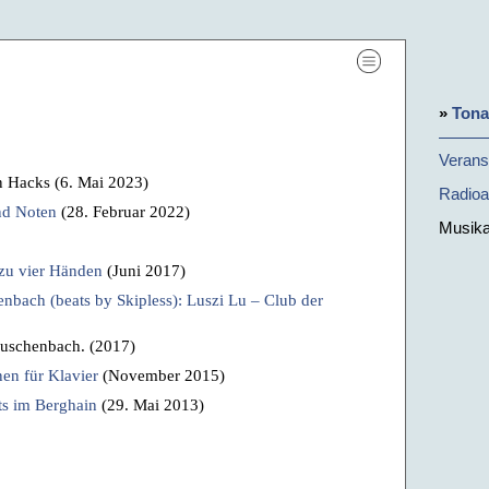
»
Ton
Verans
n Hacks (6. Mai 2023)
Radio
nd Noten
(28. Februar 2022)
Musik
 zu vier Händen
(Juni 2017)
enbach (beats by Skipless): Luszi Lu – Club der
auschenbach. (2017)
nen für Klavier
(November 2015)
rts im Berghain
(29. Mai 2013)