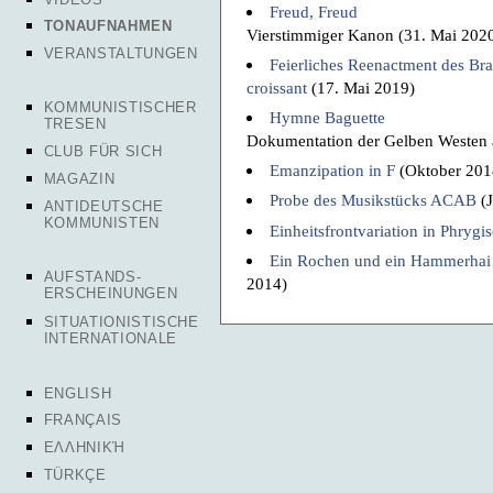
Freud, Freud
TONAUFNAHMEN
Vierstimmiger Kanon (31. Mai 202
VERANSTALTUNGEN
Feierliches Reenactment des Br
croissant
(17. Mai 2019)
KOMMUNISTISCHER
Hymne Baguette
TRESEN
Dokumentation der Gelben Westen 
CLUB FÜR SICH
Emanzipation in F
(Oktober 201
MAGAZIN
Probe des Musikstücks ACAB
(J
ANTIDEUTSCHE
KOMMUNISTEN
Einheitsfrontvariation in Phrygi
Ein Rochen und ein Hammerhai 
AUFSTANDS-
2014)
ERSCHEINUNGEN
SITUATIONISTISCHE
INTERNATIONALE
ENGLISH
FRANÇAIS
ΕΛΛΗΝΙΚΉ
TÜRKÇE