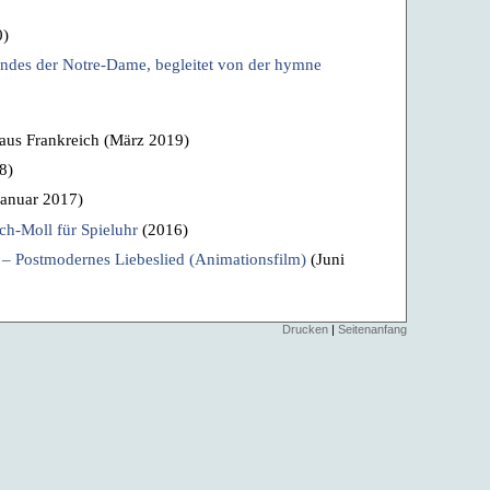
0)
andes der Notre-Dame, begleitet von der hymne
aus Frankreich (März 2019)
8)
anuar 2017)
sch-Moll für Spieluhr
(2016)
– Postmodernes Liebeslied (Animationsfilm)
(Juni
Drucken
|
Seitenanfang