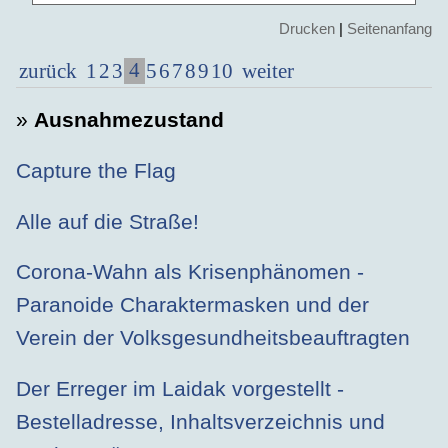
Drucken
|
Seitenanfang
4
zurück
1
2
3
5
6
7
8
9
10
weiter
»
Ausnahmezustand
Capture the Flag
Alle auf die Straße!
Corona-Wahn als Krisenphänomen -
Paranoide Charaktermasken und der
Verein der Volksgesundheitsbeauftragten
Der Erreger im Laidak vorgestellt -
Bestelladresse, Inhaltsverzeichnis und