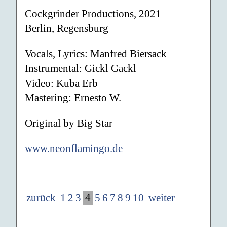
Cockgrinder Productions, 2021
Berlin, Regensburg
Vocals, Lyrics: Manfred Biersack
Instrumental: Gickl Gackl
Video: Kuba Erb
Mastering: Ernesto W.
Original by Big Star
www.neonflamingo.de
4
zurück
1
2
3
5
6
7
8
9
10
weiter