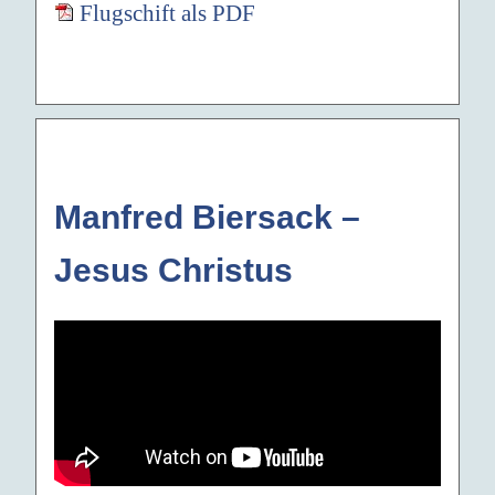
Flugschift als PDF
Manfred Biersack –
Jesus Christus