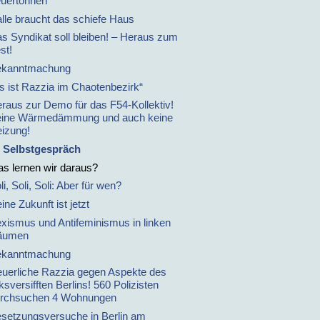
uertonnen
lle braucht das schiefe Haus
s Syndikat soll bleiben! – Heraus zum
st!
ekanntmachung
s ist Razzia im Chaotenbezirk“
raus zur Demo für das F54-Kollektiv!
ine Wärmedämmung und auch keine
izung!
 Selbstgespräch
s lernen wir daraus?
li, Soli, Soli: Aber für wen?
ine Zukunft ist jetzt
xismus und Antifeminismus in linken
äumen
ekanntmachung
uerliche Razzia gegen Aspekte des
nksversifften Berlins! 560 Polizisten
rchsuchen 4 Wohnungen
setzungsversuche in Berlin am