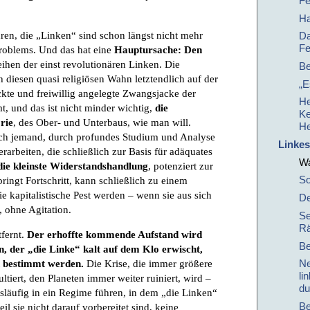
Fe
Ha
ren, die „Linken“ sind schon längst nicht mehr
Da
Fe
Problems. Und das hat eine
Hauptursache: Den
Reihen der einst revolutionären Linken. Die
B
 diesen quasi religiösen Wahn letztendlich auf der
„E
rickte und freiwillig angelegte Zwangsjacke der
He
t, und das ist nicht minder wichtig,
die
Ke
rie
, des Ober- und Unterbaus, wie man will.
He
h jemand, durch profundes Studium und Analyse
Linkes
rarbeiten, die schließlich zur Basis für adäquates
Wa
 die kleinste Widerstandshandlung
, potenziert zur
So
 bringt Fortschritt, kann schließlich zu einem
e kapitalistische Pest werden – wenn sie aus sich
De
t, ohne Agitation.
Se
R
fernt.
Der erhoffte kommende Aufstand wird
B
 der „die Linke“ kalt auf dem Klo erwischt,
Ne
n bestimmt werden.
Die Krise, die immer größere
li
ltiert, den Planeten immer weiter ruiniert, wird –
du
gsläufig in ein Regime führen, in dem „die Linken“
Be
l sie nicht darauf vorbereitet sind, keine