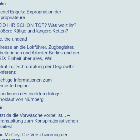
olm
iedel Engels: Expropriation der
propriateure
ID IHR SCHON TOT? Was wollt ihr?
ößere Käfige und längere Ketten?
, the undead
resse an die Lokführer, Zugbegleiter,
beiterinnen und Arbeiter Berlins und der
D: Einheit über alles, Wa!
fruf zur Schrumpfung der Degrowth-
nferenz
chtige Informationen zum
mesterbeginn
eundinnen des direkten dialogs:
oklauf von Nürnberg
e
tzt da die Vorwäsche vorbei ist... –
ranstaltung zum Konspirationistischen
nifest
c McCoy: Die Verschwörung der