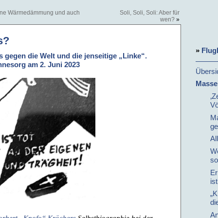
 Keine Wärmedämmung und auch
Soli, Soli, Soli: Aber für
wen?
»
s?
»
Flug
s gegen die Welt und die jenseitige „Linke“.
nesorg am 2. Juni 2023
Übersi
Massen
‚Z
Vö
Ma
ge
Al
We
so
Er
is
„K
di
An
orbert „Knofo“ Kröchers
Selbstbiographie bei der