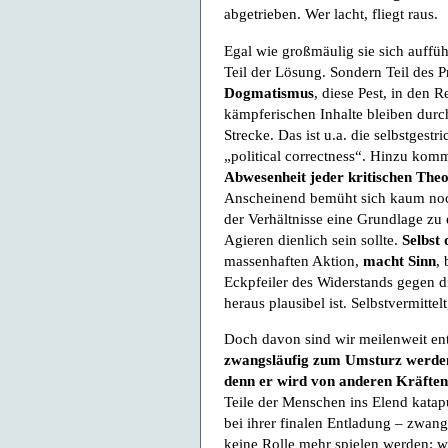
abgetrieben. Wer lacht, fliegt raus.
Egal wie großmäulig sie sich auffüh
Teil der Lösung. Sondern Teil des 
Dogmatismus
, diese Pest, in den 
kämpferischen Inhalte bleiben durch
Strecke. Das ist u.a. die selbstgest
„political correctness“. Hinzu komm
Abwesenheit jeder kritischen Theo
Anscheinend bemüht sich kaum noc
der Verhältnisse eine Grundlage zu e
Agieren dienlich sein sollte.
Selbst
massenhaften Aktion,
macht Sinn
,
Eckpfeiler des Widerstands gegen di
heraus plausibel ist. Selbstvermittel
Doch davon sind wir meilenweit ent
zwangsläufig zum Umsturz werden,
denn er wird von anderen Kräfte
Teile der Menschen ins Elend katapu
bei ihrer finalen Entladung – zwan
keine Rolle mehr spielen werden; wei