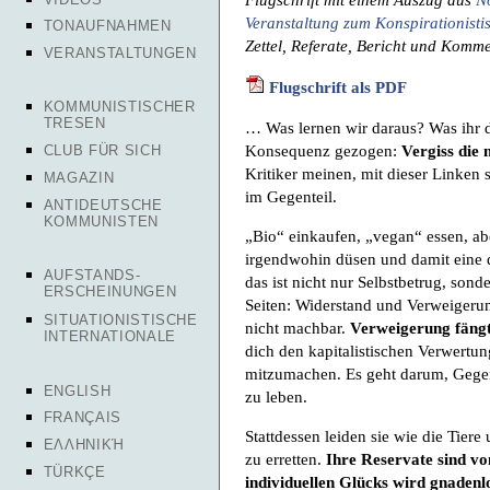
Veranstaltung zum Konspirationisti
TONAUFNAHMEN
Zettel, Referate, Bericht und Komm
VERANSTALTUNGEN
Flugschrift als PDF
KOMMUNISTISCHER
TRESEN
… Was lernen wir daraus? Was ihr da
Konsequenz gezogen:
Vergiss die 
CLUB FÜR SICH
Kritiker meinen, mit dieser Linken 
MAGAZIN
im Gegenteil.
ANTIDEUTSCHE
KOMMUNISTEN
„Bio“ einkaufen, „vegan“ essen, ab
irgendwohin düsen und damit eine d
AUFSTANDS-
das ist nicht nur Selbstbetrug, son
ERSCHEINUNGEN
Seiten: Widerstand und Verweigerun
SITUATIONISTISCHE
nicht machbar.
Verweigerung fängt
INTERNATIONALE
dich den kapitalistischen Verwertu
mitzumachen. Es geht darum, Gege
ENGLISH
zu leben.
FRANÇAIS
Stattdessen leiden sie wie die Tier
ΕΛΛΗΝΙΚΉ
zu erretten.
Ihre Reservate sind vo
TÜRKÇE
individuellen Glücks wird gnade