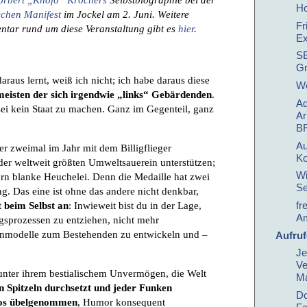
H
schen Manifest
im Jockel am 2. Juni. Weitere
Fr
entar rund um diese Veranstaltung gibt es
hier
.
Ex
SE
Gr
raus lernt, weiß ich nicht; ich habe daraus diese
We
meisten der sich irgendwie „links“ Gebärdenden
.
Ad
sei kein Staat zu machen. Ganz im Gegenteil, ganz
Ar
BR
Au
er zweimal im Jahr mit dem Billigflieger
Ko
er weltweit größten Umweltsauerein unterstützen;
Wi
dern blanke Heuchelei. Denn die Medaille hat zwei
Se
g. Das eine ist ohne das andere nicht denkbar,
fr
 beim Selbst an
: Inwieweit bist du in der Lage,
Am
ngsprozessen zu entziehen, nicht mehr
nmodelle zum Bestehenden zu entwickeln und –
Aufruf
Je
Ve
e unter ihrem bestialischem Unvermögen, die Welt
Ma
n Spitzeln durchsetzt und jeder Funken
Do
nlos übelgenommen
, Humor konsequent