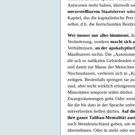
Antworten mehr haben, überrollt w
unvorstellbarem Staatsterror wir
Kapitel, das die kapitalistische Pest
selbst, d.h. die herrschenden Besitz
Wer immer nur alles hinnimmt
, d
Veränderung, sondern
macht sich a
Verhältnissen,
an der apokalyptisc
Maulhurerei nichts. Die „Autonomen
die ach so radikalen Gebärdenden n
und damit zur Masse der Menschen v
Nischendasein, verlieren sich in „
zeitigen. Bestenfalls springen sie 
sind, aber nicht wirklich ernstgeno
Minoritäten temporär teilen dürfen.
Zwangsräumungen geht. Oder wenn 
für die bis dato in der Sprache un
mitverbreiten helfen dürfen.
Auf di
ihre ganze Taliban-Mentalität aus
nach Westdeutschland gehen, um in 
übernehmen. Oder in mehr oder wen