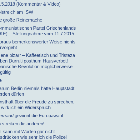
.5.2018 (Kommentar & Video)
istreich am ISW
e große Reinemache
mmunistischen Partei Griechenlands
KE) – Stellungnahme vom 11.7.2015
raus bemerkenswerter Weise nichts
rvorgeht
ene bizarr – Kaffeetisch und Tristeza
ben Durruti posthum Hausverbot! –
anische Revolution möglicherweise
gültig
e
rum Berlin niemals hätte Hauptstadt
rden dürfen
nsthaft über die Freude zu sprechen,
t wirklich ein Widerspruch
iemand
gewinnt die Europawahl
 streiken die anderen!
h kann mit Worten gar nicht
sdrücken wie sehr ich die Polizei