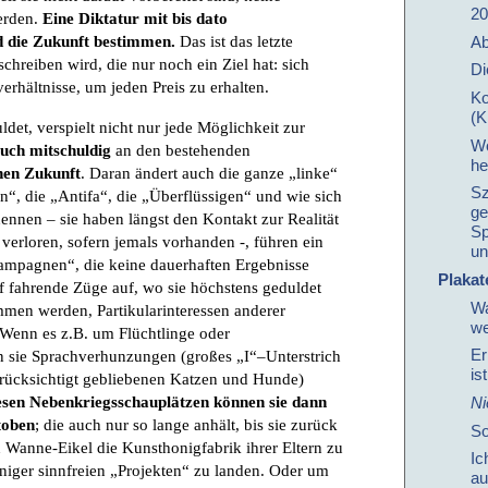
20
erden.
Eine Diktatur mit bis dato
d die Zukunft bestimmen.
Das ist das letzte
Ab
 schreiben wird, die nur noch ein Ziel hat: sich
Di
verhältnisse, um jeden Preis zu erhalten.
Ko
(K
uldet, verspielt nicht nur jede Möglichkeit zur
Wo
uch mitschuldig
an den bestehenden
he
hen Zukunft
. Daran ändert auch die ganze „linke“
Sz
“, die „Antifa“, die „Überflüssigen“ und wie sich
ge
ennen – sie haben längst den Kontakt zur Realität
Sp
erloren, sofern jemals vorhanden -, führen ein
un
Kampagnen“, die keine dauerhaften Ergebnisse
Plakat
auf fahrende Züge auf, wo sie höchstens geduldet
Wa
mmen werden, Partikularinteressen anderer
we
 Wenn es z.B. um Flüchtlinge oder
Er
sie Sprachverhunzungen (großes „I“–Unterstrich
is
berücksichtigt gebliebenen Katzen und Hunde)
esen Nebenkriegsschauplätzen können sie dann
N
toben
; die auch nur so lange anhält, bis sie zurück
So
Wanne-Eikel die Kunsthonigfabrik ihrer Eltern zu
Ic
iger sinnfreien „Projekten“ zu landen. Oder um
au