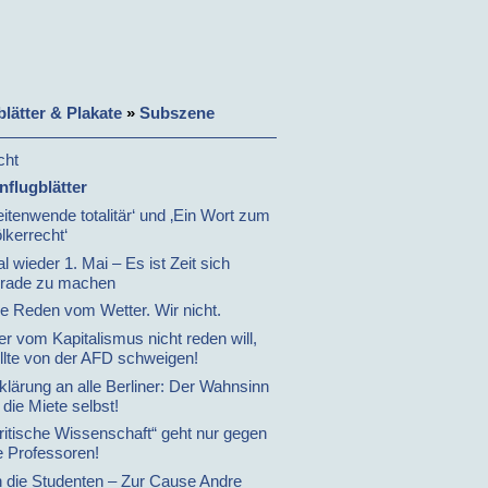
blätter & Plakate
»
Subszene
cht
flugblätter
eitenwende totalitär‘ und ‚Ein Wort zum
lkerrecht‘
l wieder 1. Mai – Es ist Zeit sich
rade zu machen
le Reden vom Wetter. Wir nicht.
r vom Kapitalismus nicht reden will,
llte von der AFD schweigen!
klärung an alle Berliner: Der Wahnsinn
t die Miete selbst!
ritische Wissenschaft“ geht nur gegen
e Professoren!
 die Studenten – Zur Cause Andre