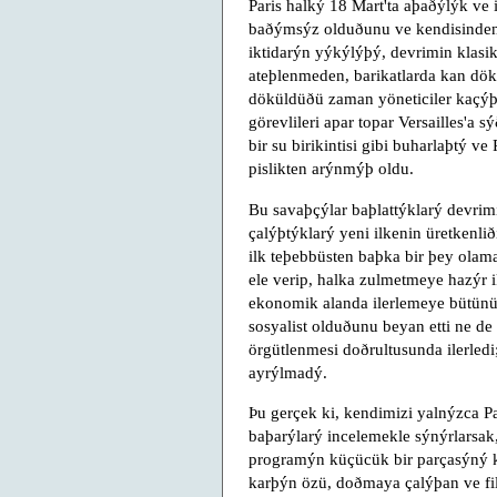
Paris halký 18 Mart'ta aþaðýlýk ve
baðýmsýz olduðunu ve kendisinden 
iktidarýn yýkýlýþý, devrimin klasik
ateþlenmeden, barikatlarda kan dök
döküldüðü zaman yöneticiler kaçýþtý
görevlileri apar topar Versailles'a
bir su birikintisi gibi buharlaþtý v
pislikten arýnmýþ oldu.
Bu savaþçýlar baþlattýklarý devri
çalýþtýklarý yeni ilkenin üretkenl
ilk teþebbüsten baþka bir þey olam
ele verip, halka zulmetmeye hazýr
ekonomik alanda ilerlemeye bütünüyl
sosyalist olduðunu beyan etti ne d
örgütlenmesi doðrultusunda ilerledi
ayrýlmadý.
Þu gerçek ki, kendimizi yalnýzca Pa
baþarýlarý incelemekle sýnýrlarsak
programýn küçücük bir parçasýný 
karþýn özü, doðmaya çalýþan ve fi