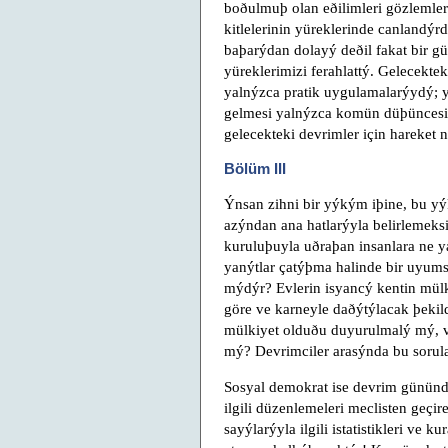
boðulmuþ olan eðilimleri gözlemlers
kitlelerinin yüreklerinde canland
baþarýdan dolayý deðil fakat bir 
yüreklerimizi ferahlattý. Gelecekt
yalnýzca pratik uygulamalarýydý; ye
gelmesi yalnýzca komün düþüncesi
gelecekteki devrimler için hareket n
Bölüm III
Ýnsan zihni bir yýkým iþine, bu y
azýndan ana hatlarýyla belirlemeks
kuruluþuyla uðraþan insanlara ne y
yanýtlar çatýþma halinde bir uyums
mýdýr? Evlerin isyancý kentin mülki
göre ve karneyle daðýtýlacak þekil
mülkiyet olduðu duyurulmalý mý, ve
mý? Devrimciler arasýnda bu sorular
Sosyal demokrat ise devrim gününd
ilgili düzenlemeleri meclisten geçi
sayýlarýyla ilgili istatistikleri ve 