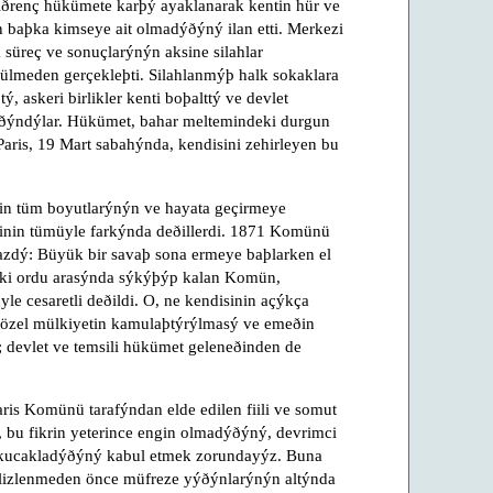
 iðrenç hükümete karþý ayaklanarak kentin hür ve
baþka kimseye ait olmadýðýný ilan etti. Merkezi
 süreç ve sonuçlarýnýn aksine silahlar
ülmeden gerçekleþti. Silahlanmýþ halk sokaklara
, askeri birlikler kenti boþalttý ve devlet
 sýðýndýlar. Hükümet, bahar meltemindeki durgun
e Paris, 19 Mart sabahýnda, kendisini zehirleyen bu
min tüm boyutlarýnýn ve hayata geçirmeye
iðinin tümüyle farkýnda deðillerdi. 1871 Komünü
azdý: Büyük bir savaþ sona ermeye baþlarken el
 iki ordu arasýnda sýkýþýp kalan Komün,
e cesaretli deðildi. O, ne kendisinin açýkça
e özel mülkiyetin kamulaþtýrýlmasý ve emeðin
; devlet ve temsili hükümet geleneðinden de
ris Komünü tarafýndan elde edilen fiili ve somut
, bu fikrin yeterince engin olmadýðýný, devrimci
kucakladýðýný kabul etmek zorundayýz. Buna
lizlenmeden önce müfreze yýðýnlarýnýn altýnda