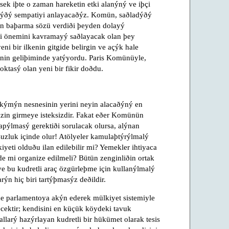
ek iþte o zaman hareketin etki alanýný ve iþçi
ýrdýðý sempatiyi anlayacaðýz. Komün, saðladýðý
gün baþarma sözü verdiði þeyden dolayý
eki önemini kavramayý saðlayacak olan þey
ni bir ilkenin gitgide belirgin ve açýk hale
nin geliþiminde yatýyordu. Paris Komünüyle,
oktasý olan yeni bir fikir doðdu.
ýkýmýn nesnesinin yerini neyin alacaðýný en
izin girmeye isteksizdir. Fakat eðer Komünün
apýlmasý gerektiði sorulacak olursa, alýnan
uzluk içinde olur! Atölyeler kamulaþtýrýlmalý
yeti olduðu ilan edilebilir mi? Yemekler ihtiyaca
de mi organize edilmeli? Bütün zenginliðin ortak
 bu kudretli araç özgürleþme için kullanýlmalý
ýn hiç biri tartýþmasýz deðildir.
e parlamentoya akýn ederek mülkiyet sistemiyle
recektir; kendisini en küçük köydeki tavuk
kurallarý hazýrlayan kudretli bir hükümet olarak tesis