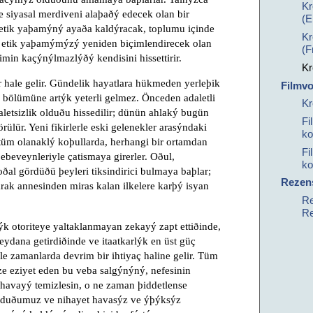
Kr
 siyasal merdiveni alaþaðý edecek olan bir
(E
 etik yaþamýný ayaða kaldýracak, toplumu içinde
Kr
 etik yaþamýmýzý yeniden biçimlendirecek olan
(F
in kaçýnýlmazlýðý kendisini hissettirir.
Kr
 hale gelir. Gündelik hayatlara hükmeden yerleþik
Filmv
r bölümüne artýk yeterli gelmez. Önceden adaletli
Kr
aletsizlik olduðu hissedilir; dünün ahlaký bugün
Fi
örülür. Yeni fikirlerle eski gelenekler arasýndaki
ko
tüm olanaklý koþullarda, herhangi bir ortamdan
Fi
 ebeveynleriyle çatismaya girerler. Oðul,
ko
l gördüðü þeyleri tiksindirici bulmaya baþlar;
Rezen
rak annesinden miras kalan ilkelere karþý isyan
Re
Re
k otoriteye yaltaklanmayan zekayý zapt ettiðinde,
dana getirdiðinde ve itaatkarlýk en üst güç
e zamanlarda devrim bir ihtiyaç haline gelir. Tüm
ze eziyet eden bu veba salgýnýný, nefesinin
i havayý temizlesin, o ne zaman þiddetlense
lduðumuz ve nihayet havasýz ve ýþýksýz