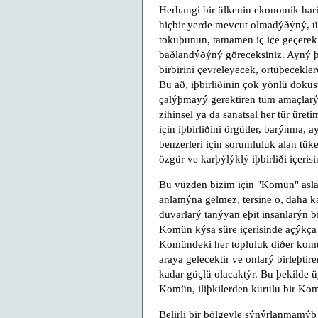
Herhangi bir ülkenin ekonomik hari
hiçbir yerde mevcut olmadýðýný, üre
tokuþunun, tamamen iç içe geçerek 
baðlandýðýný göreceksiniz. Ayný þ
birbirini çevreleyecek, örtüþecekler
Bu að, iþbirliðinin çok yönlü doku
çalýþmayý gerektiren tüm amaçlarý it
zihinsel ya da sanatsal her tür üretim
için iþbirliðini örgütler, barýnma,
benzerleri için sorumluluk alan tük
özgür ve karþýlýklý iþbirliði içeris
Bu yüzden bizim için "Komün" asla 
anlamýna gelmez, tersine o, daha k
duvarlarý tanýyan eþit insanlarýn 
Komün kýsa süre içerisinde açýkça 
Komündeki her topluluk diðer komü
araya gelecektir ve onlarý birleþti
kadar güçlü olacaktýr. Bu þekilde 
Komün, iliþkilerden kurulu bir Ko
Belirli bir bölgeyle sýnýrlanmamýþ