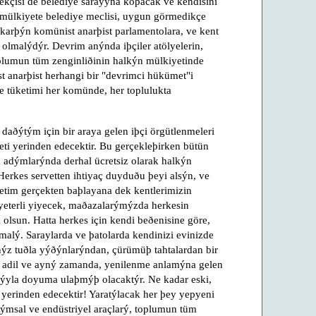
kçisi de belediye sarayýna koþacak ve kendisini
 mülkiyete belediye meclisi, uygun görmedikçe
arþýn komünist anarþist parlamentolara, ve kent
olmalýdýr. Devrim anýnda iþçiler atölyelerin,
plumun tüm zenginliðinin halkýn mülkiyetinde
 anarþist herhangi bir "devrimci hükümet"i
e tüketimi her komünde, her toplulukta
 daðýtým için bir araya gelen iþçi örgütlenmeleri
eti yerinden edecektir. Bu gerçekleþirken bütün
k adýmlarýnda derhal ücretsiz olarak halkýn
erkes servetten ihtiyaç duyduðu þeyi alsýn, ve
etim gerçekten baþlayana dek kentlerimizin
yeterli yiyecek, maðazalarýmýzda herkesin
 olsun. Hatta herkes için kendi beðenisine göre,
lmalý. Saraylarda ve þatolarda kendinizi evinizde
ýz tuðla yýðýnlarýndan, çürümüþ tahtalardan bir
, adil ve ayný zamanda, yenilenme anlamýna gelen
rýyla doyuma ulaþmýþ olacaktýr. Ne kadar eski,
 yerinden edecektir! Yaratýlacak her þey yepyeni
arýmsal ve endüstriyel araçlarý, toplumun tüm