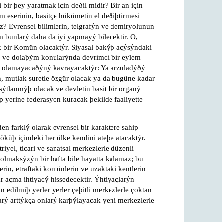
 bir þey yaratmak için deðil midir? Bir an için
eserinin, basitçe hükümetin el deðiþtirmesi
z? Evrensel bilimlerin, telgrafýn ve demiryolunun
 bunlarý daha da iyi yapmayý bilecektir. O,
k bir Komün olacaktýr. Siyasal bakýþ açýsýndaki
im ve dolaþým konularýnda devrimci bir eylem
un olamayacaðýný kavrayacaktýr: Ya arzuladýðý
, mutlak suretle özgür olacak ya da bugüne kadar
sýtlanmýþ olacak ve devletin basit bir organý
ýp yerine federasyon kuracak þekilde faaliyette
n farklý olarak evrensel bir karaktere sahip
 çöküþ içindeki her ülke kendini ateþe atacaktýr.
yel, ticari ve sanatsal merkezlerle düzenli
 olmaksýzýn bir hafta bile hayatta kalamaz; bu
erin, etraftaki komünlerin ve uzaktaki kentlerin
r açma ihtiyacý hissedecektir. Ýhtiyaçlarýn
n edilmiþ yerler yerler çeþitli merkezlerle çoktan
arý arttýkça onlarý karþýlayacak yeni merkezlerle