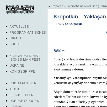
«
Kropotkin – La prochaine révolution (Franz
Kropotkin – Yaklaşan
Filmin senaryosu
AKTUELLES
PROGRAMMATISCHES
INHALT
SUCHE
Bölüm I
KONSPIRATIONIST-
Þu açýk ki hýzla devrime doðru ile
ISCHES MANIFEST
topraklara sýçrayarak mevcut toplu
UKRAINE
ayaklanmaya doðru.
KÖNIGSGRIPPE
Ýnsanlýðýn varoluþunda büyük bir
kendisini dayattýðý dönemler vardý
PUBLIKATIONEN
TEXTE
Böyle dönemlerde tüm dürüst insan
FLUGBLÄTTER
ederler; Tarihin zincirini kuvvetle
ÜBERSETZUNGEN
duraðanlýktan silkeleyip çýkaracak
götürecek muhteþem bir olaya ihti
VIDEOS