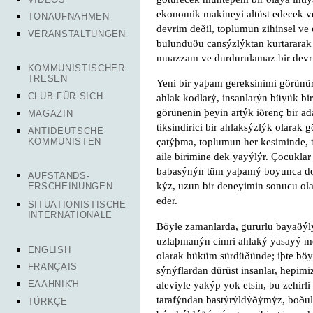
ekonomik makineyi altüst edecek ve
TONAUFNAHMEN
devrim deðil, toplumun zihinsel ve
VERANSTALTUNGEN
bulunduðu cansýzlýktan kurtararak
muazzam ve durdurulamaz bir devrim
KOMMUNISTISCHER
TRESEN
Yeni bir yaþam gereksinimi görünür
CLUB FÜR SICH
ahlak kodlarý, insanlarýn büyük bi
görünenin þeyin artýk iðrenç bir ad
MAGAZIN
tiksindirici bir ahlaksýzlýk olarak g
ANTIDEUTSCHE
çatýþma, toplumun her kesiminde, 
KOMMUNISTEN
aile birimine dek yayýlýr. Çocuklar
babasýnýn tüm yaþamý boyunca doða
AUFSTANDS-
kýz, uzun bir deneyimin sonucu ola
ERSCHEINUNGEN
eder.
SITUATIONISTISCHE
INTERNATIONALE
Böyle zamanlarda, gururlu bayaðýlý
uzlaþmanýn cimri ahlaký yasayý mey
ENGLISH
olarak hüküm sürdüðünde; iþte böyl
FRANÇAIS
sýnýflardan dürüst insanlar, hepimi
aleviyle yakýp yok etsin, bu zehirl
ΕΛΛΗΝΙΚΉ
tarafýndan bastýrýldýðýmýz, boðu
TÜRKÇE