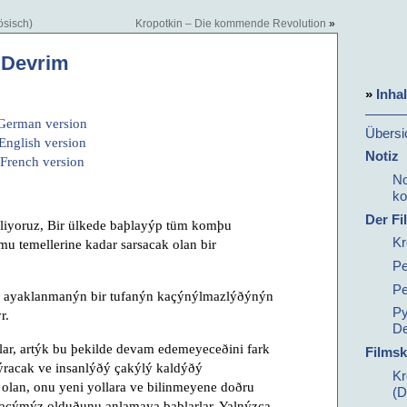
ösisch)
Kropotkin – Die kommende Revolution
»
 Devrim
»
Inha
German version
Übersi
English version
Notiz
French version
No
ko
Der Fi
rliyoruz, Bir ülkede baþlayýp tüm komþu
Kr
mu temellerine kadar sarsacak olan bir
Pe
Pe
 ayaklanmanýn bir tufanýn kaçýnýlmazlýðýnýn
Py
r.
De
lar, artýk bu þekilde devam edemeyeceðini fark
Filmsk
 kýracak ve insanlýðý çakýlý kaldýðý
Kr
 olan, onu yeni yollara ve bilinmeyene doðru
(D
yacýmýz olduðunu anlamaya baþlarlar. Yalnýzca