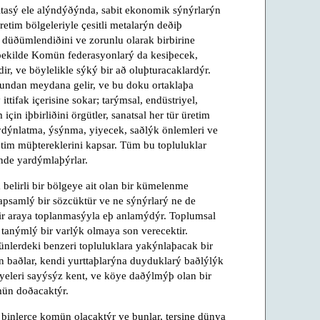
tasý ele alýndýðýnda, sabit ekonomik sýnýrlarýn
tim bölgeleriyle çesitli metalarýn deðiþ
düðümlendiðini ve zorunlu olarak birbirine
ekilde Komün federasyonlarý da kesiþecek,
dir, ve böylelikle sýký bir að oluþturacaklardýr.
sundan meydana gelir, ve bu doku ortaklaþa
tifak içerisine sokar; tarýmsal, endüstriyel,
 için iþbirliðini örgütler, sanatsal her tür üretim
 aydýnlatma, ýsýnma, yiyecek, saðlýk önlemleri ve
etim müþtereklerini kapsar. Tüm bu topluluklar
inde yardýmlaþýrlar.
belirli bir bölgeye ait olan bir kümelenme
apsamlý bir sözcüktür ve ne sýnýrlarý ne de
bir araya toplanmasýyla eþ anlamýdýr. Toplumsal
tanýmlý bir varlýk olmaya son verecektir.
nlerdeki benzeri topluluklara yakýnlaþacak bir
ren baðlar, kendi yurttaþlarýna duyduklarý baðlýlýk
üyeleri sayýsýz kent, ve köye daðýlmýþ olan bir
mün doðacaktýr.
 binlerce komün olacaktýr ve bunlar, tersine dünya