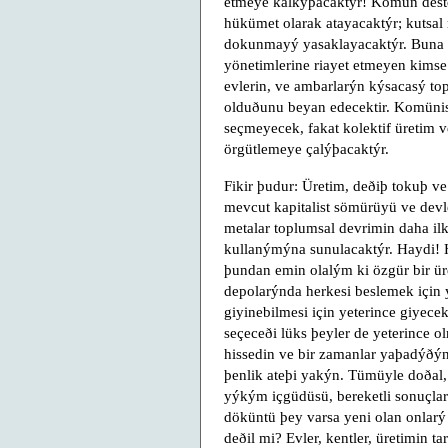
etmeye kalkýþacaktýr! Komün deste
hükümet olarak atayacaktýr; kutsal
dokunmayý yasaklayacaktýr. Buna k
yönetimlerine riayet etmeyen kimse 
evlerin, ve ambarlarýn kýsacasý to
olduðunu beyan edecektir. Komünist
seçmeyecek, fakat kolektif üretim v
örgütlemeye çalýþacaktýr.
Fikir þudur: Üretim, deðiþ tokuþ ve
mevcut kapitalist sömürüyü ve devl
metalar toplumsal devrimin daha il
kullanýmýna sunulacaktýr. Haydi! H
þundan emin olalým ki özgür bir ür
depolarýnda herkesi beslemek için 
giyinebilmesi için yeterince giyecek
seçeceði lüks þeyler de yeterince o
hissedin ve bir zamanlar yaþadýðýn
þenlik ateþi yakýn. Tümüyle doðal
yýkým içgüdüsü, bereketli sonuçla
döküntü þey varsa yeni olan onlarý
deðil mi? Evler, kentler, üretimin t