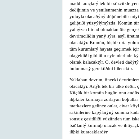
maddi araçlarý tek bir sözcükle yeni
deðiþimin ve yenilenmenin muazzam 
yoluyla olacaðýný düþünebilir miyi
geliþtiði yüzyýlýmýzda, Komün tüm
yalnýzca bir ad olmaktan öte gerçe
devrimciliðin yaný sýra, asýl üret
olacaktýr. Komün, hiçbir orta yol
tüm kurumlarý hayata geçirmek için
olageldiði gibi tüm eylemlerinde ký
olarak kalacaktýr. O, devleti daðýt
bulunmasý gerektiðini bilecektir.
Yaklaþan devrim, önceki devrimlerde
olacaktýr. Artýk tek bir ülke deðil,
Küçük bir komün bugün onu endüstri
iliþkiler kurmaya zorlayan koþullar
merkezlere gelince onlar, civar köyl
sakinlerine kapýlarýný sonuna kada
sonsuz çesitliliði yüzünden tüm iska
baðlantý kurmuþ olacak ve ihtiyaçl
iliþki kuracaklardýr.