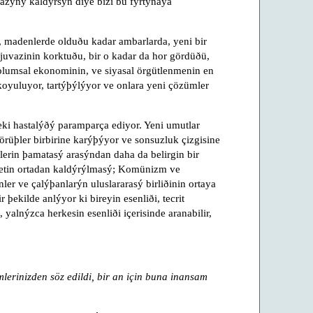
zýný kaldýrsýn diye bizi bu fýrtýnaya
, madenlerde olduðu kadar ambarlarda, yeni bir
juvazinin korktuðu, bir o kadar da hor gördüðü,
 toplumsal ekonominin, ve siyasal örgütlenmenin en
 koyuluyor, tartýþýlýyor ve onlara yeni çözümler
ki hastalýðý paramparça ediyor. Yeni umutlar
 Görüþler birbirine karýþýyor ve sonsuzluk çizgisine
slerin þamatasý arasýndan daha da belirgin bir
yetin ortadan kaldýrýlmasý; Komünizm ve
ler ve çalýþanlarýn uluslararasý birliðinin ortaya
þekilde anlýyor ki bireyin esenliði, tecrit
 yalnýzca herkesin esenliði içerisinde aranabilir,
mlerinizden söz edildi, bir an için buna inansam