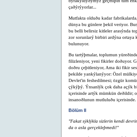
býrakýldýðýmýz geçmiþin tüm enka
çaðýrýyorlar...
Mutfakta olduðu kadar fabrikalarda
dünya bu günlere þekil veriyor. Bur
bu belli belirsiz kitleler arasýnda
zor sorunlarý birbiri ardýna ortaya
bulunuyor.
Bu tartýþmalar, toplumun yüreðinde
filizleniyor, yeni fikirler doðuyor.
doðru çeþitleniyor, Ama iki fikir se
þekilde yankýlanýyor: Özel mülki
Devlet'in feshedilmesi; özgür komün
çýkýþý. Ýnsanlýk çok daha açýk bir 
içerisinde artýk mümkün deðildir; o,
insanoðlunun mutluluðu içerisinde.
Bölüm II
"Fakat sýklýkla sizlerin kendi devri
da o asla gerçekleþmedi!"