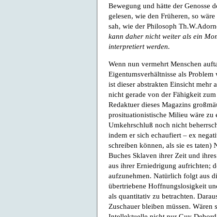
Bewegung und hätte der Genosse d
gelesen, wie den Früheren, so wäre 
sah, wie der Philosoph Th.W.Adorn
kann daher nicht weiter als ein Mo
interpretiert werden.
Wenn nun vermehrt Menschen auftau
Eigentumsverhältnisse als Problem
ist dieser abstrakten Einsicht mehr 
nicht gerade von der Fähigkeit zu
Redaktuer dieses Magazins großmäu
prosituationistische Milieu wäre zu
Umkehrschluß noch nicht beherrscht
indem er sich echaufiert – ex negati
schreiben können, als sie es taten)
Buches Sklaven ihrer Zeit und ihres
aus ihrer Erniedrigung aufrichten; 
aufzunehmen. Natürlich folgt aus di
übertriebene Hoffnungslosigkeit u
als quantitativ zu betrachten. Darau
Zuschauer bleiben müssen. Wären si
Intellektuelle nicht nur Guy Debor