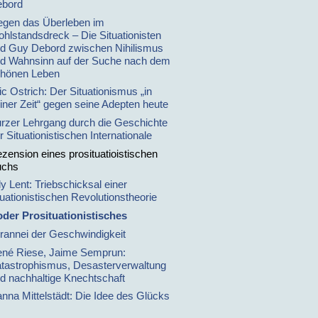
bord
gen das Überleben im
hlstandsdreck – Die Situationisten
d Guy Debord zwischen Nihilismus
d Wahnsinn auf der Suche nach dem
hönen Leben
ic Ostrich: Der Situationismus „in
iner Zeit“ gegen seine Adepten heute
rzer Lehrgang durch die Geschichte
r Situationistischen Internationale
zension eines prosituatioistischen
uchs
lly Lent: Triebschicksal einer
tuationistischen Revolutionstheorie
oder Prosituationistisches
rannei der Geschwindigkeit
né Riese, Jaime Semprun:
tastrophismus, Desasterverwaltung
d nachhaltige Knechtschaft
nna Mittelstädt: Die Idee des Glücks