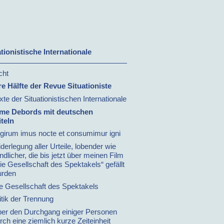
tionistische Internationale
cht
e Hälfte der Revue Situationiste
xte der Situationistischen Internationale
lme Debords mit deutschen
iteln
 girum imus nocte et consumimur igni
derlegung aller Urteile, lobender wie
indlicher, die bis jetzt über meinen Film
ie Gesellschaft des Spektakels“ gefällt
rden
e Gesellschaft des Spektakels
itik der Trennung
er den Durchgang einiger Personen
rch eine ziemlich kurze Zeiteinheit