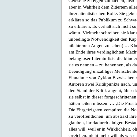
Gelesene zu eigen zumachen, also ni
aber in Wahrheit dem Zitiertem alle
ihrer attentistischen Rolle. Sie gebe
erklären so das Publikum zu Schwa
zu erklären. Es verhält sich nicht
wären. Vielmehr schreiben sie klar 
unbedingte Notwendigkeit den Kapita
nüchternen Augen zu sehen) … Klob
am Ende ihres verdinglichten Mach
belangloser Literaturliste die blind
sie es nennen – zu benennen, als d
Beendigung unzähliger Menschenle
Einnahme von Zyklon B zwischen de
Autoren zwei Kritikpunkte nach, um
den Stand der Kritik angeht, über d
sie selbst in dieser fortgeschrittene
hätten teilen müssen. … ‚Die Prosit
Die Ehrgeizigsten verspüren die No
zu veröffentlichen, um abstrakt ihr
glauben, ihr dadurch einigen Bestan
alles will, weil er in Wirklichkeit,
erreichen, nicht mehr will als wisse