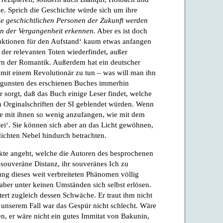
. Sprich die Geschichte würde sich um ihre
e geschichtlichen Personen der Zukunft werden
en der Vergangenheit erkennen.
Aber es ist doch
truktionen für den Aufstand‘ kaum etwas anfangen
der relevanten Toten wiederfindet, außer
ern der Romantik. Außerdem hat ein deutscher
mit einem Revolutionär zu tun – was will man ihn
ugunsten des erschienen Buches immerhin
ür sorgt, daß das Buch einige Leser findet, welche
n Orginalschriften der SI geblendet würden. Wenn
sie mit ihnen so wenig anzufangen, wie mit dem
ei‘. Sie können sich aber an das Licht gewöhnen,
dichten Nebel hindurch betrachten.
kte angeht, welche die Autoren des besprochenen
souveräne Distanz, ihr souveränes Ich zu
ung dieses weit verbreiteten Phänomen völlig
 aber unter keinen Umständen sich selbst erlösen.
ttert zugleich dessen Schwäche. Er traut ihm nicht
In unserem Fall war das Gespür nicht schlecht. Wäre
n, er wäre nicht ein gutes Immitat von Bakunin,