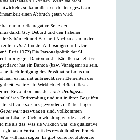
e sie aushalten zu können. Wenn sie nicht
ntwickeln, so kann dieser sich einer gewissen
Einsamkeit einen Abbruch getan wird.
hat nun nur die negative Seite der
ismus durch Guy Debord und den Italiener
voller Schönheit und Barbarei Nachzulesen in den
ußerdem §§37ff in der Auflösungsschrift ‚Die
en‘, Paris 1972) Die Personalpolitik der SI
cher Furor gegen Danton und tatsächlich scheint es
gst davor hat ein Danton (bzw. Vaneigem) zu sein.
ische Rechtfertigung des Prosituationismus und
hat man es nur mit unbrauchbaren Elementen der
uinetti weiter: „In Wirklichkeit drückt dieses
ernen Revolution aus, der
noch ideologisch
takulären Entfremdung und nur in ihren Begriffen
te ist heute so stark geworden, daß die Träger
n Gegenwart
gezwungen sind, vollkommen
uationistische Rückentwicklung wurde als eine
d nie als das, was sie wirklich war: die qualitative
den globalen Fortschritt des revolutionären Projekts
as will man sagen. Es gibt keine revolutionäre