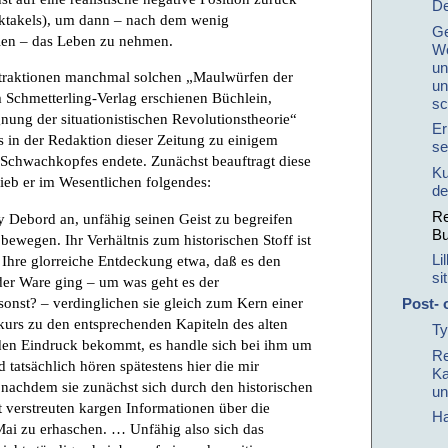
De
ektakels), um dann – nach dem wenig
Ge
ien – das Leben zu nehmen.
Wo
un
straktionen manchmal solchen „Maulwürfen der
un
m Schmetterling-Verlag erschienen Büchlein,
sc
nung der situationistischen Revolutionstheorie“
Er
s in der Redaktion dieser Zeitung zu einigem
se
s Schwachkopfes endete. Zunächst beauftragt diese
Ku
ieb er im Wesentlichen folgendes:
de
Re
 Debord an, unfähig seinen Geist zu begreifen
B
ewegen. Ihr Verhältnis zum historischen Stoff ist
Li
 Ihre glorreiche Entdeckung etwa, daß es den
si
der Ware ging – um was geht es der
nst? – verdinglichen sie gleich zum Kern einer
Post- 
xkurs zu den entsprechenden Kapiteln des alten
Ty
 den Eindruck bekommt, es handle sich bei ihm um
Re
 tatsächlich hören spätestens hier die mir
Ka
 nachdem sie zunächst sich durch den historischen
un
t verstreuten kargen Informationen über die
Ha
Mai zu erhaschen. … Unfähig also sich das