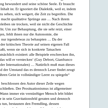
ng bewundert und seine schöne Seele. Er braucht
 Inhalt ist. Er ignoriert die Dialektik, weil er, indem
zu sehen, sich weigert, die Zeit zu begreifen. Die
t macht qualitative Sprünge aus … Nach ihrem
leiben sie trocken, weil sie nicht die Geschichte
t. Um zur Behauptung, die sie sehr reizt, einer
en, fehlt ihnen nur die Autonomie, die
ch nur irgendetwas zu behaupten … Da der
 der kritischen Theorie auf seinen eigenen Fall
haßt, wenn sie sich in konkrete Tatsachen
tsächlich existiert: alle Beispiele erschrecken ihn,
das will er verstecken‘ (Guy Debort, Gianfranco
g der Internationalen) … Natürlich muß man dieses
d der Umstand das es dennoch Leser findet zeugt
ihren Geist in vollständiger Leere zu spiegeln“
 beschlossen den Autor dieser Zeile wegen
schließen. Der Prosituationismus ist allgemeiner
ann immer ein vernünftiger Mensch lebt bildet
ie in sein Gravitationsfeld geraten und dennoch
zu tun, bestaunen den Fremdling, dessen