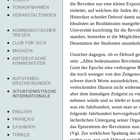
die Revolten nur eine kleine Expos
TONAUFNAHMEN
einleitet, auf welchen die Juden ih
VERANSTALTUNGEN
Historiker scheidet Debord damit 
Idealisten an Realitätssinn mangelt
Universität kurzfristig für die Revol
KOMMUNISTISCHER
TRESEN
standen, bemerkte er die Möglichkei
Desertation der Studenten unumkeh
CLUB FÜR SICH
MAGAZIN
Unsicher dagegen, ob es Debord gel
ANTIDEUTSCHE
sein: „Allen bedeutsamen Revolutio
KOMMUNISTEN
Geist der Epoche eine verborgene Rev
die noch weniger von den Zeitgen
AUFSTANDS-
schwer durch Worte auszudrücken, w
ERSCHEINUNGEN
verlockenden Illusion nicht widerst
SITUATIONISTISCHE
aber dem damaligen Zeitgeist zu vi
INTERNATIONALE
nehmen würde und so bleibt er kom
was ein Jahrhundert, wenn man so s
ENGLISH
folgende Jahrhundert hervorgebrach
FRANÇAIS
lächerlichen Untergang seiner Organ
das Epizentrum der Revolution nun 
ΕΛΛΗΝΙΚΉ
(Vgl. Zur wirklichen Spaltung der s
TÜRKÇE
vorbei war, zog sich Debord zunächs