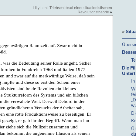
Lilly Lent: Triebschicksal einer situationistischen
Revolutionstheorie
»
»
Situa
Übersi
 gegenwärtigen Raumzeit auf. Zwar nicht in
ild.
Besser
Te
, was die Bedeutung seiner Rolle angeht. Sicher
Die Fi
 Unruhen in Frankreich 1968 und Italien 1977
Untert
ssen und zwar auf die merkwürdige Weise, daß sein
In
 hüpfte und diese so erst den Schein einer
tivisten sind beide Revolten ein kleines
Wi
fe
ine Strukturreform des Systems und ein bißchen
„D
 die verwaltete Welt. Derweil Debord in der
wu
en gründlicheren Versuchs der Arbeiter sah,
Di
ten eine rotte Produktionsweise zu beseitigen. Er
t gezeigt, er gab ihr den Begriff. Wenn man ihn
Kr
er ziehe sich die Nullzeit zusammen und
Üb
 Man bekommt die angenehme Illusion als seinen
du