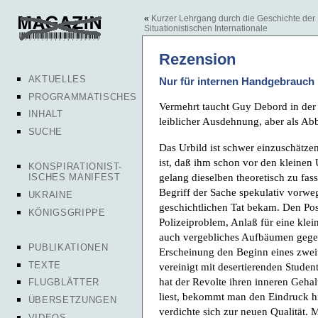
«
Kurzer Lehrgang durch die Geschichte der
Situationistischen Internationale
Rezension
AKTUELLES
Nur für internen Handgebrauch
PROGRAMMATISCHES
Vermehrt taucht Guy Debord in der
INHALT
leiblicher Ausdehnung, aber als Abb
SUCHE
Das Urbild ist schwer einzuschätzen
ist, daß ihm schon vor den kleinen
KONSPIRATIONIST-
gelang dieselben theoretisch zu fa
ISCHES MANIFEST
Begriff der Sache spekulativ vorweg
UKRAINE
geschichtlichen Tat bekam. Den Posi
KÖNIGSGRIPPE
Polizeiproblem, Anlaß für eine kle
auch vergebliches Aufbäumen gegen
PUBLIKATIONEN
Erscheinung den Beginn eines zweit
TEXTE
vereinigt mit desertierenden Studen
hat der Revolte ihren inneren Gehal
FLUGBLÄTTER
liest, bekommt man den Eindruck hi
ÜBERSETZUNGEN
verdichte sich zur neuen Qualität.
VIDEOS