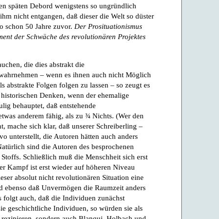
en späten Debord wenigstens so ungründlich
ihm nicht entgangen, daß dieser die Welt so düster
o schon 50 Jahre zuvor.
Der Prosituationismus
ment der Schwäche des revolutionären Projektes
chen, die dies abstrakt die
 wahrnehmen – wenn es ihnen auch nicht Möglich
als abstrakte Folgen folgen zu lassen – so zeugt es
m historischen Denken, wenn der ehemalige
lig behauptet, daß entstehende
 etwas anderem fähig, als zu ¾ Nichts. (Wer den
, mache sich klar, daß unserer Schreiberling –
vo unterstellt, die Autoren hätten auch anders
 Natürlich sind die Autoren des besprochenen
 Stoffs. Schließlich muß die Menschheit sich erst
der Kampf ist erst wieder auf höheren Niveau
eser absolut nicht revolutionären Situation eine
nd ebenso daß Unvermögen die Raumzeit anders
s folgt auch, daß die Individuen zunächst
e geschichtliche Individuen, so würden sie als
d rezipieren, sondern auch Blanqui, Holbach und