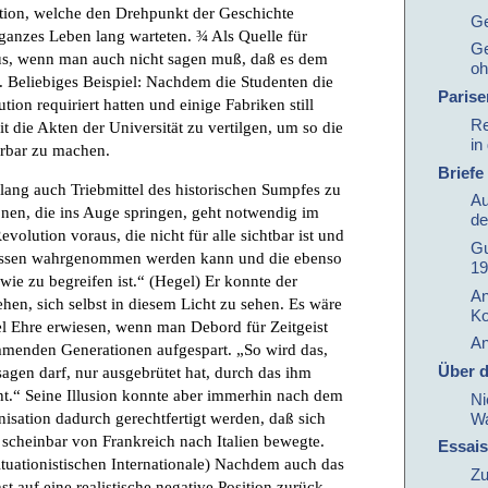
ition, welche den Drehpunkt der Geschichte
Ge
r ganzes Leben lang warteten. ¾ Als Quelle für
Ge
aus, wenn man auch nicht sagen muß, daß es dem
oh
e. Beliebiges Beispiel: Nachdem die Studenten die
Parise
ution requiriert hatten und einige Fabriken still
Re
t die Akten der Universität zu vertilgen, um so die
in
rbar zu machen.
Briefe
ang auch Triebmittel des historischen Sumpfes zu
Au
nen, die ins Auge springen, geht notwendig im
de
olution voraus, die nicht für alle sichtbar ist und
Gu
ossen wahrgenommen werden kann und die ebenso
19
ie zu begreifen ist.“ (Hegel) Er konnte der
An
ehen, sich selbst in diesem Licht zu sehen. Es wäre
Ko
el Ehre erwiesen, wenn man Debord für Zeitgeist
An
menden Generationen aufgespart. „So wird das,
Über d
agen darf, nur ausgebrütet hat, durch das ihm
t.“ Seine Illusion konnte aber immerhin nach dem
Ni
isation dadurch gerechtfertigt werden, daß sich
W
scheinbar von Frankreich nach Italien bewegte.
Essais
ituationistischen Internationale) Nachdem auch das
Zu
t auf eine realistische negative Position zurück