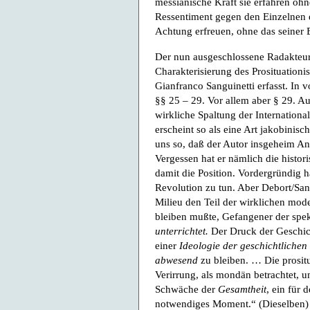
messianische Kraft sie erfahren ohn
Ressentiment gegen den Einzelnen e
Achtung erfreuen, ohne das seiner 
Der nun ausgeschlossene Radakteur 
Charakterisierung des Prosituation
Gianfranco Sanguinetti erfasst. In 
§§ 25 – 29. Vor allem aber § 29. A
wirkliche Spaltung der International
erscheint so als eine Art jakobinis
uns so, daß der Autor insgeheim An
Vergessen hat er nämlich die histor
damit die Position. Vordergründig 
Revolution zu tun. Aber Debort/Sang
Milieu den Teil der wirklichen mod
bleiben mußte, Gefangener der spek
unterrichtet.
Der Druck der Geschich
einer
Ideologie der geschichtliche
abwesend
zu bleiben. … Die prosit
Verirrung, als mondän betrachtet, un
Schwäche der
Gesamtheit
, ein für 
notwendiges Moment.“ (Dieselben) W