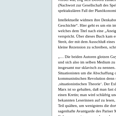
(Nachwort zur Gesellschaft des Sp
spektakulären Fall der Planökonom
Intellektuelle widmen ihre Denkab
Geschichte“. Hier geht es um ein i
welches dem Titel nach eine „Aneig
verspricht. Über dieses Buch kam e
Streit, der mit dem Ausschluß eine
kleine Rezension zu schreiben, schr
„… Die beiden Autoren glotzen Guy
und sich also im selben Medium zu b
insgesamt nur sklavisch zu nennen.
Situationisten um die Abschaffung 
kommunistischen Revolution denn so
‚situationistischen Theorie‘. Der E
Marx ist so gehalten, daß man fast
einen Kretin; man wird schläfrig und
bekannten Leserinnen auf zu lesen,
Teil quälten, um wenigstens die dor
sagenhafte Avantgarde des Pariser 