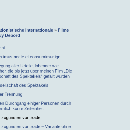
tionistische Internationale
»
Filme
uy Debord
cht
um imus nocte et consumimur igni
gung aller Urteile, lobender wie
cher, die bis jetzt über meinen Film „Die
schaft des Spektakels“ gefällt wurden
sellschaft des Spektakels
der Trennung
en Durchgang einiger Personen durch
emlich kurze Zeiteinheit
 zugunsten von Sade
 zugunsten von Sade – Variante ohne