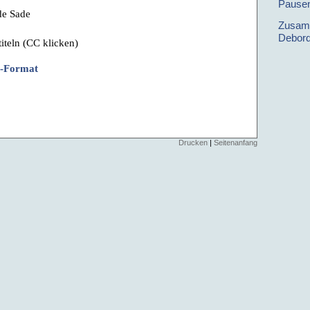
Pause
de Sade
Zusamm
Debor
iteln (CC klicken)
rt-Format
Drucken
|
Seitenanfang