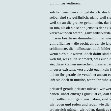
um ihn zu verlieren.
solche menschen sind gefährlich. doch l
selber sind sie gefährlich. nicht, weil s
weil sie an die grenze gehen. nein, das i
so tun, als ob sie schon jenseits der ex
verschwunden wären; ganz selbstverstän
müssen bei dieser dummheit immer wied
glimpflich zu – die sucht, an der sie leide
schlimmste, die heilloseste. doch bildet
wenn sie’s nur wären! doch dafür sind s
weh tut, was euch schmerzt, was euch da
sie, diese kleinen menschen, diese erbär
in eurer existenz. versprecht euch kein 
indem ihr gerade sie verachtet anstatt e
laßt sie doch in unruhe, wenn ihr ruhe s
priester! gerade priester müssen wir we
haben. unser einziges glück ist es, daß 
und sollten wir irgendwas haben, sind w
wir reden und reden und reden wie die 
erdenreich müssen wir reden, damit es n