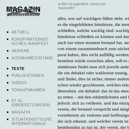
«
Wer ist eigentlich: Jesus von
Nazareth?
alles, was auf wackligen füßen steht, 
es die eingebildeten bündnisse, die me
schließen, welche wacklig sind. wackli
AKTUELL
bündnisse schließen zu können und dam
KONSPIRATIONIST-
auch nur einen moment bestand hat. sie s
ISCHES MANIFEST
von einem zusammenbruch zum nächsten
UKRAINE
parat haben, dies nicht auffällig werd
AUSNAHMEZUSTAND
bestehen würde zwischen allen, will es
stattdessen findet man sich jeweils and
TEXTE
die ein debakel oder wahlweise traurig,
PUBLIKATIONEN
und findet, dies ist sicher, immer ander
VIDEOS
schon wieder geschlossen, welches erlau
TONAUFNAHMEN
übersehen. ein debakel: das ist das men
zu retten – mit den erbärmlichsten und 
ET AL.
jedoch: sich zu verlieren. und das ein
(ÜBERSETZUNGEN)
verein, der bestand verspricht und mögli
MAGAZIN
vorneherein als verloren und hoffnungsl
SITUATIONISTISCHE
der sich erkennt. und welcher verein is
INTERNATIONALE
bestehenden zu tun ist. der verein, der