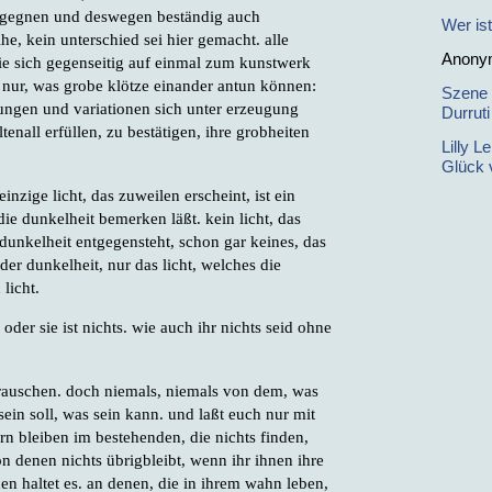
egegnen und deswegen beständig auch
Wer is
he, kein unterschied sei hier gemacht. alle
Anony
die sich gegenseitig auf einmal zum kunstwerk
ch nur, was grobe klötze einander antun können:
Szene 
lungen und variationen sich unter erzeugung
Durrut
enall erfüllen, zu bestätigen, ihre grobheiten
Lilly L
Glück 
inzige licht, das zuweilen erscheint, ist ein
die dunkelheit bemerken läßt. kein licht, das
 dunkelheit entgegensteht, schon gar keines, das
 der dunkelheit, nur das licht, welches die
licht.
. oder sie ist nichts. wie auch ihr nichts seid ohne
erauschen. doch niemals, niemals von dem, was
sein soll, was sein kann. und laßt euch nur mit
ern bleiben im bestehenden, die nichts finden,
on denen nichts übrigbleibt, wenn ihr ihnen ihre
nen haltet es. an denen, die in ihrem wahn leben,