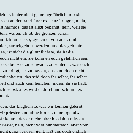
eider, leider nicht gemeingefährlich. nur sich
ie sich an den rand ihrer existenz bringen, nicht,
st harmlos, das ist allzu bekannt. nein, weil sie
istenz wären, als ob die grenzen schon
dlich tun sie so, ‚gehen davon aus‘. und
er ‚zurückgeholt‘ werden. und das geht nie
n, ist nicht die glimpflichste, sie ist die
 euch nicht ein, sie könnten euch gefährlich sein.
ie selber viel zu schwach, zu schlecht. was euch
zu bringt, sie zu hassen, das sind doch nicht
mlichkeiten. das seid doch ihr selbst, ihr selbst
heil und auch kein heilchen, indem ihr sie haßt,
uch selbst. alles wird dadurch nur schlimmer.
ucht.
rden. das kläglichste, was wir kennen gelernt
wir priester sind ohne kirche, ohne irgendwas.
ir keine priester mehr. aber bis dahin müssen
priester, nein, nicht vom himmelreich, aber vom
icht ganz verloren geht. laßt uns doch endlich