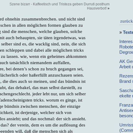
Szene bizarr - Kaffeetisch und Tristeza geben Durruti posthum
Hausverbot!
»
wird ohnehin zusammenbrechen. und nicht sind
zurück
nschen in allen möglichen formen glauben zu
g sind die menschen, welche glauben, solche
»
Text
it auch behaupten, sie täten irgendetwas, was
Intere
elber sind es, die wacklig sind, nein, die sich
Robote
 schleppen und dabei alle möglichen tricks
Degro
en zu lassen. wie, wenn ein geheimes abkommen
AK Gese
 auch tatsächlich niemandem auffallen,
Arbeit 
ere, bei denen’s schon zu bruch gegangen sei,
 lächerlich oder haßerfüllt anzuschauen seien.
Rezens
Brand 
e, die dies auch so meinen, und das bündnis ist
bt, das debakel, das man selbst darstellt, zu
Sascha
schengeschlecht. jeder lebt nur, um sich selber
ekelte
fadenscheinigsten tricks. worum es ginge, ist
Franza
zige bündnis zwischen menschen, der einzige
Antisex
chkeit, ist derjenige, welcher sich von
besonde
os ansieht; und das nochmal: der sich ansieht.
t das? der verein, dem es um die auflösung des
Umriss
(Commu
 beenden will, daß die menschen sich als