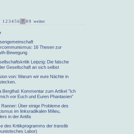
7
1
2
3
4
5
6
8
9
weiter
e
ssengemeinschaft
rcommunismus: 16 Thesen zur
wth-Bewegung
llschaftskritik Leipzig: Die falsche
der Gesellschaft an sich selbst
ion von: Warum wir eure Nächte in
stecken.
 Bergthal: Kommentar zum Artikel "Ich
 mich vor Euch und Euren Phantasien"
 Ranner: Über einige Probleme des
ismus im linksradikalen Milieu,
rs in der Antifa
e des Kritikprogramms der translib
nistisches Labor)