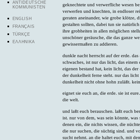
ANTIDEUTSCHE
geknechtete und verwerfliche wesen b
KOMMUNISTEN
verwerfen und knechten, in endloser rei
geraten aneinander, wie grobe klötze, 
ENGLISH
gestalten sollten, dabei tun sie natürli
FRANÇAIS
ihre grobheiten in allen möglichen stel
TÜRKÇE
unschöner geräusche, die das ganze welt
ΕΛΛΗΝΙΚΑ
gewissermaßen zu addieren.
dunkle nacht herrscht auf der erde. das e
schwaches, ist nur das licht, das einem 
eigenen bestand hat, kein licht, das der
der dunkelheit ferne steht. nur das licht
dunkelheit nicht ohne hohn zuläßt. kein 
eignet sie euch an, die erde. sie ist eure
die welt.
und laßt euch berauschen. laßt euch b
ist. nur von dem, was sein könnte, was 
denen ein, die nichts wissen, die nücht
die nur suchen, die süchtig sind. und v
sucht nehmt. an die haltet euch, mit de