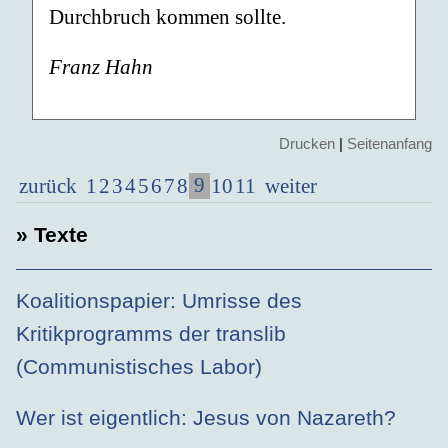
Durchbruch kommen sollte.
Franz Hahn
Drucken
|
Seitenanfang
9
zurück
1
2
3
4
5
6
7
8
10
11
weiter
» Texte
Koalitionspapier: Umrisse des
Kritikprogramms der translib
(Communistisches Labor)
Wer ist eigentlich: Jesus von Nazareth?