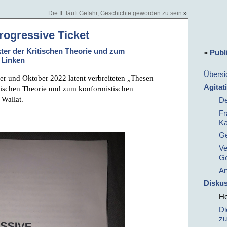
Die IL läuft Gefahr, Geschichte geworden zu sein
»
rogressive Ticket
ter der Kritischen Theorie und zum
»
Publ
 Linken
Übersi
r und Oktober 2022 latent verbreiteten „Thesen
Agitat
tischen Theorie und zum konformistischen
Wallat.
De
Fr
Ka
Ge
Ve
Ge
An
Disku
He
Di
zu