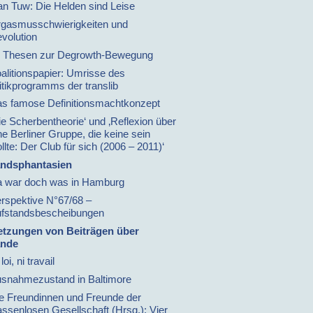
an Tuw: Die Helden sind Leise
gasmusschwierigkeiten und
volution
 Thesen zur Degrowth-Bewegung
alitionspapier: Umrisse des
itikprogramms der translib
s famose Definitionsmachtkonzept
ie Scherbentheorie‘ und ‚Reflexion über
ne Berliner Gruppe, die keine sein
llte: Der Club für sich (2006 – 2011)‘
andsphantasien
 war doch was in Hamburg
rspektive N°67/68 –
fstandsbescheibungen
tzungen von Beiträgen über
ände
loi, ni travail
snahmezustand in Baltimore
e Freundinnen und Freunde der
assenlosen Gesellschaft (Hrsg.): Vier