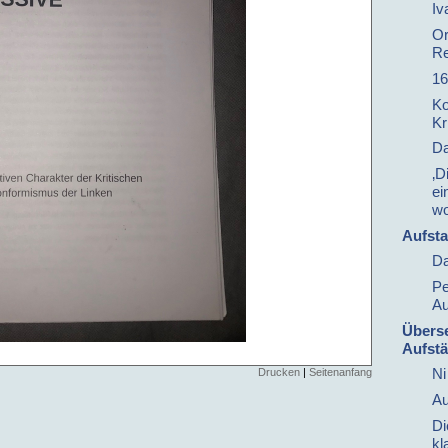
Iv
Or
Re
16
Ko
Kr
Da
‚D
ei
wo
Aufst
Da
Pe
Au
Überse
Aufst
Ni 
Drucken
|
Seitenanfang
Au
Di
kl