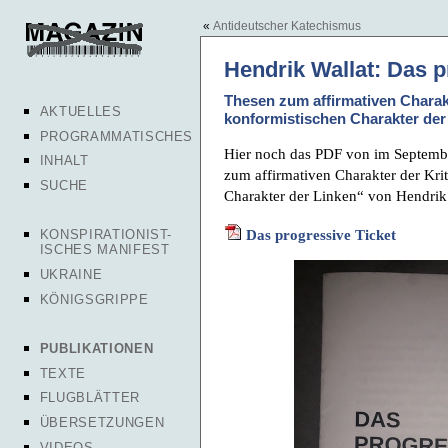
«
Antideutscher Katechismus
Hendrik Wallat: Das p
Thesen zum affirmativen Charak
AKTUELLES
konformistischen Charakter der
PROGRAMMATISCHES
Hier noch das PDF von im Septembe
INHALT
zum affirmativen Charakter der Kri
SUCHE
Charakter der Linken“ von Hendrik 
Das progressive Ticket
KONSPIRATIONIST-
ISCHES MANIFEST
UKRAINE
KÖNIGSGRIPPE
PUBLIKATIONEN
TEXTE
FLUGBLÄTTER
ÜBERSETZUNGEN
VIDEOS