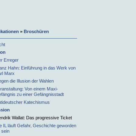
ikationen
»
Broschüren
cht
ion
r Erreger
anz Hahn: Einführung in das Werk von
rl Marx
gen die Illusion der Wahlen
ranstaltung: Von einem Maxi-
fängnis zu einer Gefängnisstadt
tideutscher Katechismus
ssion
ndrik Wallat: Das progressive Ticket
e IL läuft Gefahr, Geschichte geworden
 sein