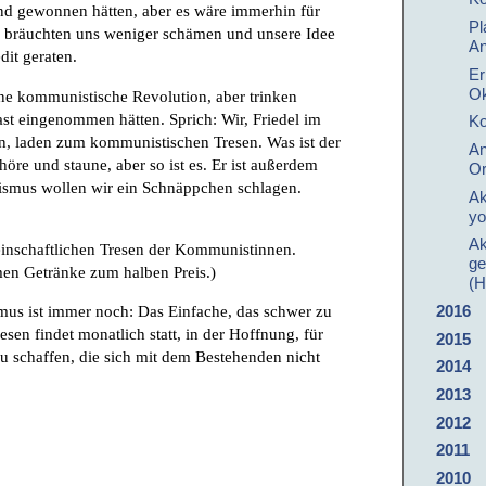
nd gewonnen hätten, aber es wäre immerhin für
Pl
r bräuchten uns weniger schämen und unsere Idee
An
dit geraten.
Er
Ok
ne kommunistische Revolution, aber trinken
ast eingenommen hätten. Sprich: Wir, Friedel im
Ko
n, laden zum kommunistischen Tresen. Was ist der
An
öre und staune, aber so ist es. Er ist außerdem
Or
lismus wollen wir ein Schnäppchen schlagen.
Ak
yo
Ak
inschaftlichen Tresen der Kommunistinnen.
ge
en Getränke zum halben Preis.)
(H
2016
s ist immer noch: Das Einfache, das schwer zu
en findet monatlich statt, in der Hoffnung, für
2015
zu schaffen, die sich mit dem Bestehenden nicht
2014
2013
2012
2011
2010