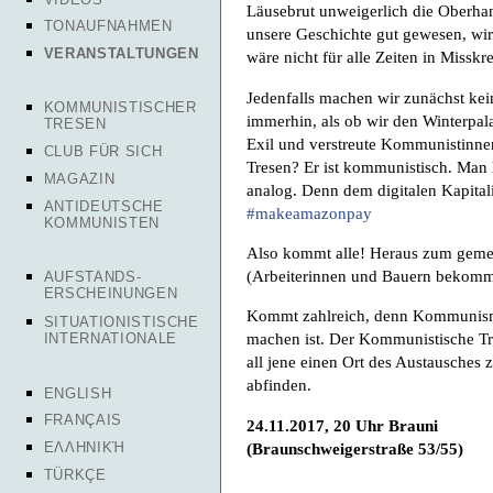
Läusebrut unweigerlich die Oberha
TONAUFNAHMEN
unsere Geschichte gut gewesen, wi
VERANSTALTUNGEN
wäre nicht für alle Zeiten in Misskre
Jedenfalls machen wir zunächst kei
KOMMUNISTISCHER
immerhin, als ob wir den Winterpal
TRESEN
Exil und verstreute Kommunistinne
CLUB FÜR SICH
Tresen? Er ist kommunistisch. Man h
MAGAZIN
analog. Denn dem digitalen Kapita
ANTIDEUTSCHE
#makeamazonpay
KOMMUNISTEN
Also kommt alle! Heraus zum geme
(Arbeiterinnen und Bauern bekomm
AUFSTANDS-
ERSCHEINUNGEN
Kommt zahlreich, denn Kommunismu
SITUATIONISTISCHE
machen ist. Der Kommunistische Tres
INTERNATIONALE
all jene einen Ort des Austausches 
abfinden.
ENGLISH
FRANÇAIS
24.11.2017, 20 Uhr Brauni
(Braunschweigerstraße 53/55)
ΕΛΛΗΝΙΚΉ
TÜRKÇE