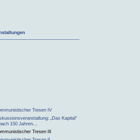
nstaltungen
mmunistischer Tresen IV
skussionsveranstaltung: „Das Kapital“
nach 150 Jahren…
mmunistischer Tresen III
mmunistischer Tresen II