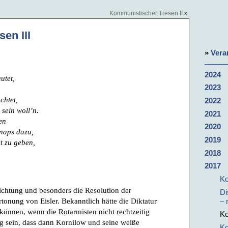
Kommunistischer Tresen II
»
en III
»
Vera
2024
utet,
2023
chtet,
2022
sein woll’n.
2021
en
2020
naps dazu,
2019
t zu geben,
2018
2017
Ko
lichtung und besonders die Resolution der
Di
nung von Eisler. Bekanntlich hätte die Diktatur
– 
können, wenn die Rotarmisten nicht rechtzeitig
Ko
ag sein, dass dann Kornilow und seine weiße
Ko