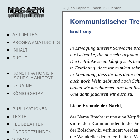
«
„Das Kapital“ – nach 150 Jahren…
Kommunistischer Tres
End Irony!
AKTUELLES
PROGRAMMATISCHES
In Erwägung unserer Schwäche bra
INHALT
ihr Getränke, die uns sehr gefallen.
SUCHE
Die Getränke seien künftig stets bea
in Erwägung, dass wir trunken sehr 
KONSPIRATIONIST-
In Erwägung, dass ihr uns dann eb
ISCHES MANIFEST
auch noch Wein gebt und noch Sch
UKRAINE
haben wir beschlossen, uns den Res
KÖNIGSGRIPPE
Und dann jauchzen wir euch zu.
Liebe Freunde der Nacht,
PUBLIKATIONEN
der Name Brecht ist uns eine Verpf
TEXTE
saufenden Kommunarden in der Verto
FLUGBLÄTTER
der Bolschewiki verhindert werden 
ÜBERSETZUNGEN
die Weinkeller demoliert hätten. M
VIDEOS