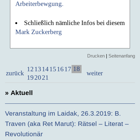
Arbeiterbewgung.
Schließlich nämliche Infos bei diesem
Mark Zuckerberg
Drucken
|
Seitenanfang
18
12
13
14
15
16
17
zurück
weiter
19
20
21
» Aktuell
Veranstaltung im Laidak, 26.3.2019: B.
Traven (aka Ret Marut): Rätsel – Literat –
Revolutionär