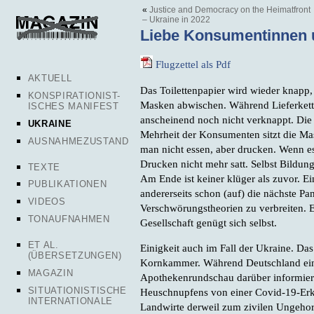
«
Justice and Democracy on the Heimatfront
– Ukraine in 2022
Liebe Konsumentinnen
Flugzettel als Pdf
AKTUELL
Das Toilettenpapier wird wieder knapp
KONSPIRATIONIST-
Masken abwischen. Während Lieferkette
ISCHES MANIFEST
anscheinend noch nicht verknappt. Die
UKRAINE
Mehrheit der Konsumenten sitzt die Ma
AUSNAHMEZUSTAND
man nicht essen, aber drucken. Wenn e
Drucken nicht mehr satt. Selbst Bildun
TEXTE
Am Ende ist keiner klüger als zuvor. Ei
PUBLIKATIONEN
andererseits schon (auf) die nächste Pa
VIDEOS
Verschwörungstheorien zu verbreiten. 
TONAUFNAHMEN
Gesellschaft genügt sich selbst.
ET AL.
Einigkeit auch im Fall der Ukraine. Das
(ÜBERSETZUNGEN)
Kornkammer. Während Deutschland eine
MAGAZIN
Apothekenrundschau darüber informiert
SITUATIONISTISCHE
Heuschnupfens von einer Covid-19-Erkr
INTERNATIONALE
Landwirte derweil zum zivilen Ungehor