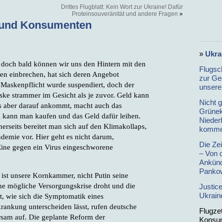
Drittes Flugblatt: Kein Wort zur Ukraine! Dafür
Proteinsouveränität und andere Fragen
»
 und Konsumenten
»
Ukra
, doch bald können wir uns den Hintern mit den
Flugsc
n einbrechen, hat sich deren Angebot
zur Ge
 Maskenpflicht wurde suspendiert, doch der
unserer
ske strammer im Gesicht als je zuvor. Geld kann
Nicht 
s aber darauf ankommt, macht auch das
Grünek
g kann man kaufen und das Geld dafür leihen.
Nieder
nerseits bereitet man sich auf den Klimakollaps,
komme
ndemie vor. Hier geht es nicht darum,
Die Ze
Eine gegen ein Virus eingeschworene
– Von 
Ankünd
Pankow
 ist unsere Kornkammer, nicht Putin seine
 mögliche Versorgungskrise droht und die
Justic
Ukrain
, wie sich die Symptomatik eines
ankung unterscheiden lässt, rufen deutsche
Flugze
sam auf. Die geplante Reform der
Konsu