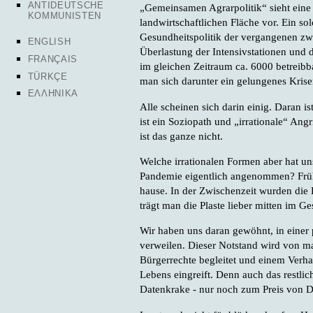
ANTIDEUTSCHE
„Gemeinsamen Agrarpolitik“ sieht eine 
KOMMUNISTEN
landwirtschaftlichen Fläche vor. Ein so
Gesundheitspolitik der vergangenen zw
ENGLISH
Überlastung der Intensivstationen und
FRANÇAIS
im gleichen Zeitraum ca. 6000 betreibb
TÜRKÇE
man sich darunter ein gelungenes Kris
ΕΛΛΗΝΙΚΑ
Alle scheinen sich darin einig. Daran i
ist ein Soziopath und „irrationale“ Angr
ist das ganze nicht.
Welche irrationalen Formen aber hat un
Pandemie eigentlich angenommen? Frühe
hause. In der Zwischenzeit wurden die
trägt man die Plaste lieber mitten im Ge
Wir haben uns daran gewöhnt, in einer
verweilen. Dieser Notstand wird von ma
Bürgerrechte begleitet und einem Verhal
Lebens eingreift. Denn auch das restlic
Datenkrake - nur noch zum Preis von Di