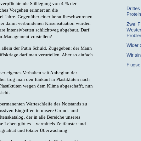
verpflichtende Stilllegung von 4 % der
Drittes
lches Vorgehen erinnert an die
Protei
ei Jahre. Gegenüber einer heraufbeschworenen
 der damit verbundenen Krisensituation wurden
Zwei F
Westen
are Intensivbetten schlichtweg abgebaut. Darf
Proble
en-Management vorstellen?
Wider d
st allein der Putin Schuld. Zugegeben; der Mann
iffskriege darf man verurteilen. Aber so einfach
Wir sin
Flugsc
ser eigenes Verhalten seit Anbeginn der
r trug man den Einkauf in Plastiktüten nach
 Plastiktüten wegen dem Klima abgeschafft, nun
sicht.
 permanenten Warteschleife des Notstands zu
ssiven Eingriffen in unsere Grund- und
tenskatalog, der in alle Bereiche unseres
he Leben gibt es – vermittels Zeitfenster und
gitalität und totaler Überwachung.