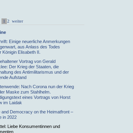
1
2
weiter
ine
hrift: Einige neuerliche Anmerkungen
genwart, aus Anlass des Todes
 Königin Elisabeth II.
gehaltener Vortrag von Gerald
lee: Der Krieg der Staaten, die
haltung des Antimilitarismus und der
nde Aufstand
itenwende: Nach Corona nun der Krieg
der Maske zum Stahlhelm.
igungstext eines Vortrags von Horst
 im Laidak
e and Democracy on the Heimatfront –
e in 2022
ttel: Liebe Konsumentinnen und
menten