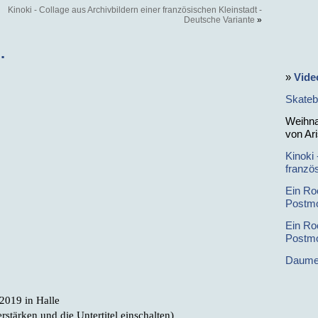
Kinoki - Collage aus Archivbildern einer französischen Kleinstadt -
Deutsche Variante
»
.
»
Vide
Skateb
Weihna
von Ar
Kinoki 
franzö
Ein Ro
Postmo
Ein Ro
Postmo
Daumen
2019 in Halle
stärken und die Untertitel einschalten)