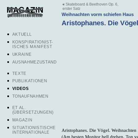
«
Skateboard & Beethoven Op. 6,
erster Satz
Weihnachten vorm schiefen Haus
Aristophanes. Die Vögel
AKTUELL
KONSPIRATIONIST-
ISCHES MANIFEST
UKRAINE
AUSNAHMEZUSTAND
TEXTE
PUBLIKATIONEN
VIDEOS
TONAUFNAHMEN
ET AL.
(ÜBERSETZUNGEN)
MAGAZIN
SITUATIONISTISCHE
Aristophanes. Die Vögel. Weihnachten 
INTERNATIONALE
(Am besten Monitor hell drehen, Ton ver