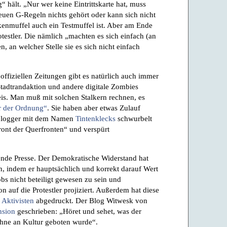
 hält. „Nur wer keine Eintrittskarte hat, muss
uen G-Regeln nichts gehört oder kann sich nicht
kenmuffel auch ein Testmuffel ist. Aber am Ende
otestler. Die nämlich „machten es sich einfach (an
n, an welcher Stelle sie es sich nicht einfach
ffiziellen Zeitungen gibt es natürlich auch immer
Stadtrandaktion und andere digitale Zombies
is. Man muß mit solchen Stalkern rechnen, es
r der Ordnung“
. Sie haben aber etwas Zulauf
blogger mit dem Namen
Tintenklecks
schwurbelt
ont der Querfronten“ und verspürt
ende Presse. Der Demokratische Widerstand hat
n, indem er hauptsächlich und korrekt darauf Wert
obs nicht beteiligt gewesen zu sein und
on auf die Protestler projiziert. Außerdem hat diese
 Aktivisten
abgedruckt. Der Blog Witwesk von
nsion
geschrieben: „Höret und sehet, was der
ühne an Kultur geboten wurde“.