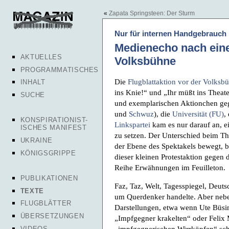
«
Zapata Springsteen: Der Sturm
Nur für internen Handgebrauch
Medienecho nach eine
AKTUELLES
Volksbühne
PROGRAMMATISCHES
Die
Flugblattaktion vor der Volksb
INHALT
ins Knie!“ und „Ihr müßt ins Theate
SUCHE
und exemplarischen Aktionchen ge
und
Schwuz
), die
Universität (FU)
,
KONSPIRATIONIST-
Linkspartei
kam es nur darauf an, 
ISCHES MANIFEST
zu setzen. Der Unterschied beim T
UKRAINE
der Ebene des Spektakels bewegt, 
KÖNIGSGRIPPE
dieser kleinen Protestaktion gege
Reihe Erwähnungen im Feuilleton.
PUBLIKATIONEN
Faz, Taz, Welt, Tagesspiegel, Deut
TEXTE
um Querdenker handelte. Aber nebe
FLUGBLÄTTER
Darstellungen, etwa wenn Ute Büs
ÜBERSETZUNGEN
„Impfgegner krakelten“ oder Felix 
„impfgegnerischen Wirrköpfen“ sch
VIDEOS