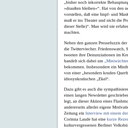
„bisher noch inkorrekte Behauptung“
»draußen bleiben«“. Hat von den ne
vorstellen, daß eine Impf- und Mas
muß er ins Theater und nicht die Pr
dieser Stelle)“. Man wird nie erfahre
machten.
Neben den ganzen Pressefuzzis der o
die Twitterviecher. Friedenswatch, 
tweeten ihre Denunziationen im Kre
handelt sich dabei um
„Miniwächte
bekommen. Insbesondere ein Mini
von einer „besonders kruden Querfr
idiosynkratischen „Ekel“.
Dazu gibt es auch die sympathisier
einen langen Newsletter geschriebe
legt, an dieser Aktion eines Flashm
andererseits allerlei eigene Motivati
Zeitung ein
Interview mit einem der
Corinna Laude hat eine
kurze Reze
kulturvergessenen Berliner Volksb