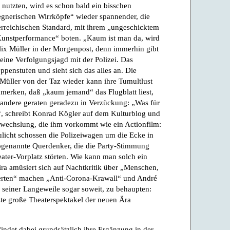
‘ nutzten, wird es schon bald ein bisschen
egnerischen Wirrköpfe“ wieder spannender, die
erreichischen Standard, mit ihrem „ungeschicktem
 Kunstperformance“ boten. „Kaum ist man da, wird
lix Müller in der Morgenpost, denn immerhin gibt
eine Verfolgungsjagd mit der Polizei. Das
ppenstufen und sieht sich das alles an. Die
 Müller von der Taz wieder kann ihre Tumultlust
merken, daß „kaum jemand“ das Flugblatt liest,
r andere geraten geradezu in Verzückung: „Was für
!“, schreibt Konrad Kögler auf dem Kulturblog und
bwechslung, die ihm vorkommt wie ein Actionfilm:
licht schossen die Polizeiwagen um die Ecke in
sogenannte Querdenker, die die Party-Stimmung
ater-Vorplatz störten. Wie kann man solch ein
ira amüsiert sich auf Nachtkritik über „Menschen,
llerten“ machen „Anti-Corona-Krawall“ und André
seiner Langeweile sogar soweit, zu behaupten:
ste große Theaterspektakel der neuen Ära
 findet dabei grundsätzlich ihre Ergänzung in der