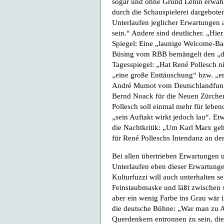
sogar und ohne Grund Lenin erwähnt
durch die Schauspielerei dargebot
Unterlaufen jeglicher Erwartungen al
sein.“ Andere sind deutlicher. „Hie
Spiegel: Eine „launige Welcome-B
Büsing vom RBB bemängelt den „dü
Tagesspiegel: „Hat René Pollesch n
„eine große Enttäuschung“ bzw. „e
André Mumot vom Deutschlandfunk 
Bernd Noack für die Neuen Zürcher
Pollesch soll einmal mehr für leben
„sein Auftakt wirkt jedoch lau“. Etw
die Nachtkritik: „Um Karl Marx geh
für René Polleschs Intendanz an de
Bei allen übertrieben Erwartungen 
Unterlaufen eben dieser Erwartungen
Kulturfuzzi will auch unterhalten sei
Feinstaubmaske und läßt zwischen s
aber ein wenig Farbe ins Grau wär i
die deutsche Bühne: „War man zu An
Querdenkern entronnen zu sein, die