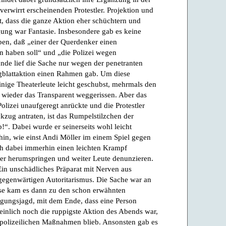
verwirrt erscheinenden Protestler. Projektion und
t, dass die ganze Aktion eher schüchtern und
gung war Fantasie. Insbesondere gab es keine
ben, daß „einer der Querdenker einen
n haben soll“ und „die Polizei wegen
unde lief die Sache nur wegen der penetranten
ugblattaktion einen Rahmen gab. Um diese
nige Theaterleute leicht geschubst, mehrmals den
wieder das Transparent weggerissen. Aber das
Polizei unaufgeregt anrückte und die Protestler
zug antraten, ist das Rumpelstilzchen der
!“. Dabei wurde er seinerseits wohl leicht
hin, wie einst Andi Möller im einem Spiel gegen
ich dabei immerhin einen leichten Krampf
der herumspringen und weiter Leute denunzieren.
in unschädliches Präparat mit Nerven aus
gegenwärtigen Autoritarismus. Die Sache war an
eise kam es dann zu den schon erwähnten
lgungsjagd, mit dem Ende, dass eine Person
nlich noch die ruppigste Aktion des Abends war,
polizeilichen Maßnahmen blieb. Ansonsten gab es