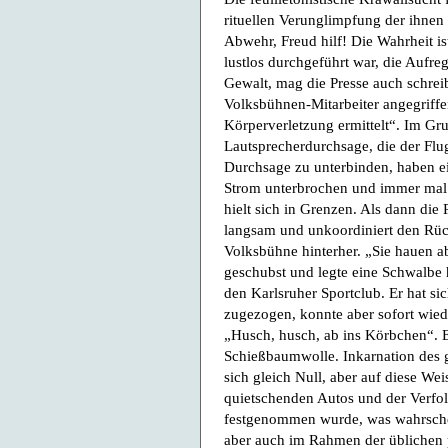
rituellen Verunglimpfung der ihnen 
Abwehr, Freud hilf! Die Wahrheit is
lustlos durchgeführt war, die Aufre
Gewalt, mag die Presse auch schrei
Volksbühnen-Mitarbeiter angegriffe
Körperverletzung ermittelt“. Im Gr
Lautsprecherdurchsage, die der Fl
Durchsage zu unterbinden, haben ei
Strom unterbrochen und immer mal 
hielt sich in Grenzen. Als dann die 
langsam und unkoordiniert den Rück
Volksbühne hinterher. „Sie hauen ab
geschubst und legte eine Schwalbe 
den Karlsruher Sportclub. Er hat s
zugezogen, konnte aber sofort wie
„Husch, husch, ab ins Körbchen“. E
Schießbaumwolle. Inkarnation des 
sich gleich Null, aber auf diese W
quietschenden Autos und der Verfo
festgenommen wurde, was wahrschei
aber auch im Rahmen der üblichen 