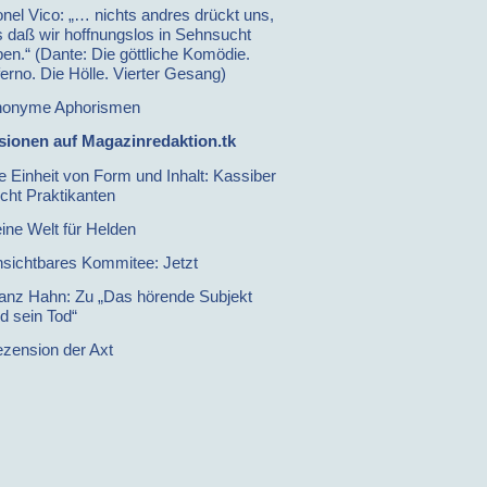
onel Vico: „… nichts andres drückt uns,
s daß wir hoffnungslos in Sehnsucht
ben.“ (Dante: Die göttliche Komödie.
ferno. Die Hölle. Vierter Gesang)
nonyme Aphorismen
ionen auf Magazinredaktion.tk
e Einheit von Form und Inhalt: Kassiber
cht Praktikanten
ine Welt für Helden
sichtbares Kommitee: Jetzt
anz Hahn: Zu „Das hörende Subjekt
d sein Tod“
zension der Axt