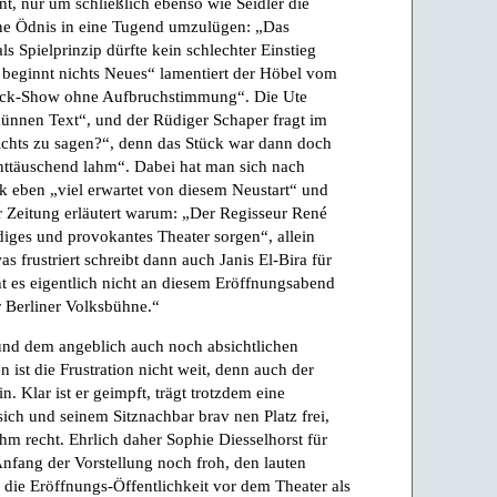
, nur um schließlich ebenso wie Seidler die
ene Ödnis in eine Tugend umzulügen: „Das
s Spielprinzip dürfte kein schlechter Einstieg
r beginnt nichts Neues“ lamentiert der Höbel vom
ack-Show ohne Aufbruchstimmung“. Die Ute
nnen Text“, und der Rüdiger Schaper fragt im
ichts zu sagen?“, denn das Stück war dann doch
nttäuschend lahm“. Dabei hat man sich nach
eben „viel erwartet von diesem Neustart“ und
 Zeitung erläutert warum: „Der Regisseur René
diges und provokantes Theater sorgen“, allein
as frustriert schreibt dann auch Janis El-Bira für
t es eigentlich nicht an diesem Eröffnungsabend
r Berliner Volksbühne.“
und dem angeblich auch noch absichtlichen
 ist die Frustration nicht weit, denn auch der
n. Klar ist er geimpft, trägt trotzdem eine
ich und seinem Sitznachbar brav nen Platz frei,
hm recht. Ehrlich daher Sophie Diesselhorst für
fang der Vorstellung noch froh, den lauten
 die Eröffnungs-Öffentlichkeit vor dem Theater als