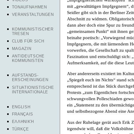
mit „gewalttätigen Impfgegnern“, d
TONAUFNAHMEN
Seidler gibt sich in der Berliner Ze
VERANSTALTUNGEN
Abschnitt zu widmen. Obligatorisch
dann aber doch eine Spur zu freund
KOMMUNISTISCHER
„gemeinsamen Punkt“ mit ihnen gef
TRESEN
beinahe poetisch: „Vorwiegend müde
CLUB FÜR SICH
Impfgegnern, die mit lärmendem Ho
MAGAZIN
vorwerfen, die Gesellschaft zu spal
ANTIDEUTSCHE
Faszination und entschuldigt sich: „
KOMMUNISTEN
Aufmerksamkeit, auf die diese Leute
Aber andererseits existiert im Kult
AUFSTANDS-
„Spiegelt euch im Nichts“ stand sch
ERSCHEINUNGEN
entsprechend ist das Stück durchgef
SITUATIONISTISCHE
INTERNATIONALE
Protests „zum Eigentlichen fortschrei
schwungvollen Polleschiaden gewor
ein „Statement zu den übermächtige
ENGLISH
und selbstbezogene Abend eine Ansa
FRANÇAIS
ΕΛΛΗΝΙΚΉ
Aus der Ruhelage gerät auch Erik Z
irgendwie will, daß die Volksbühne 
TÜRKÇE