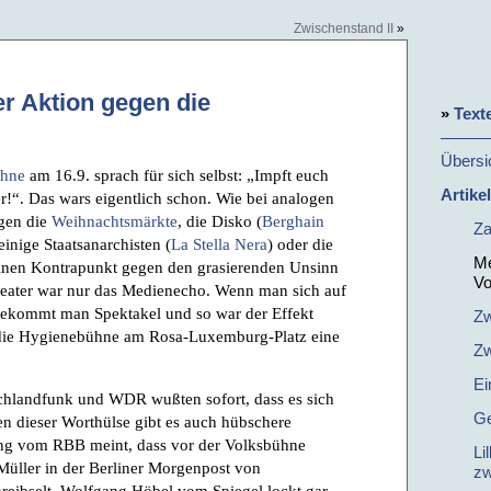
Zwischenstand II
»
r Aktion gegen die
»
Text
Übersi
ühne
am 16.9. sprach für sich selbst: „Impft euch
Artike
r!“. Das wars eigentlich schon. Wie bei analogen
gen die
Weihnachtsmärkte
, die Disko (
Berghain
Za
 einige Staatsanarchisten (
La Stella Nera
) oder die
Me
einen Kontrapunkt gegen den grasierenden Unsinn
Vo
heater war nur das Medienecho. Wenn man sich auf
bekommt man Spektakel und so war der Effekt
Zw
n die Hygienebühne am Rosa-Luxemburg-Platz eine
Zw
Ei
schlandfunk und WDR wußten sofort, dass es sich
Ge
n dieser Worthülse gibt es auch hübschere
ing vom RBB meint, dass vor der Volksbühne
Li
Müller in der Berliner Morgenpost von
zw
reibselt. Wolfgang Höbel vom Spiegel lockt gar