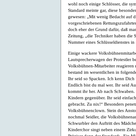
wohl noch einige Schlösser, die sy
Standard meinte gar, diese besonder
gewesen: „Mit wenig Bedacht auf d
vorgeschriebenen Rettungszufahrten
doch eher der Grund dafür, daß man 
Zeitung, „die Techniker haben die S
Nummer eines Schlüsseldienstes in 
Einige wackere Volksbühnenmitarbe
Lautsprecherwagen der Protestler b
Volksbühnen-Mitarbeiter reagieren ro
bestand im wesentlichen in folgende
Ihr seid so Spacken. Ich kenn Dich
Endlich bist du mal wer. Ihr seid 
kommt ihr her. Ab nach Schwaben. 
Kindern gegenüber. Ihr seid einfach
gebracht. Zu nix!“ Besonders penet
Volksbühnenclown. Stein des Ansto
nochmal Seidler, die Volksbühnenarb
Schwurbler den Auftritt des Mädche
Kinderchor singt neben einem Zirk
Präziser dann der Standard: „Ein M