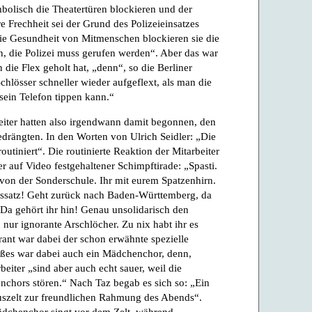
mbolisch die Theatertüren blockieren und der
e Frechheit sei der Grund des Polizeieinsatzes
ie Gesundheit von Mitmenschen blockieren sie die
, die Polizei muss gerufen werden“. Aber das war
die Flex geholt hat, „denn“, so die Berliner
chlösser schneller wieder aufgeflext, als man die
sein Telefon tippen kann.“
iter hatten also irgendwann damit begonnen, den
edrängten. In den Worten von Ulrich Seidler: „Die
utiniert“. Die routinierte Reaktion der Mitarbeiter
r auf Video festgehaltener Schimpftirade: „Spasti.
 von der Sonderschule. Ihr mit eurem Spatzenhirn.
Aussatz! Geht zurück nach Baden-Württemberg, da
Da gehört ihr hin! Genau unsolidarisch den
 nur ignorante Arschlöcher. Zu nix habt ihr es
rant war dabei der schon erwähnte spezielle
ßes war dabei auch ein Mädchenchor, denn,
eiter „sind aber auch echt sauer, weil die
nchors stören.“ Nach Taz begab es sich so: „Ein
uszelt zur freundlichen Rahmung des Abends“.
ädchenchor singt vor dem Zelt, während