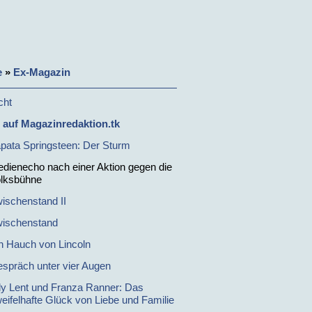
e
»
Ex-Magazin
cht
l auf Magazinredaktion.tk
pata Springsteen: Der Sturm
dienecho nach einer Aktion gegen die
lksbühne
ischenstand II
ischenstand
n Hauch von Lincoln
spräch unter vier Augen
lly Lent und Franza Ranner: Das
eifelhafte Glück von Liebe und Familie