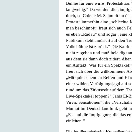
Bühne für eine wirre ‚Protestaktion
langweilig.“ Da werden die „impfg
doch, so Colette M. Schmidt im öst
Protest“ immerhin eine „schlechte
man beschimpft“ freut sich auch Fe
es eben „Radau“ und sogar „eine kl
Publikum steht amüsiert auf den Tre
Volksbühne ist zurück.“ Die Katrin
nicht zugeben und muß beleidigt an
aus dem sie dann doch zitiert. Abe
ein Auftakt! Was für ein Spektakel
freut sich über die willkommene A
„Mit quietschenden Reifen und Blau
einer wilden Verfolgungsjagd auf 
rund um das Zirkuszelt auf dem The
Live-Spektakel toppen?“ Janis El-B
Viren, Sensationen“; die „Verscha
Mumot Im Deutschlandfunk geht in 
„Es sind die Impfgegner, die das er
einleiten.“
Die feuilletonistische Krawallsucht