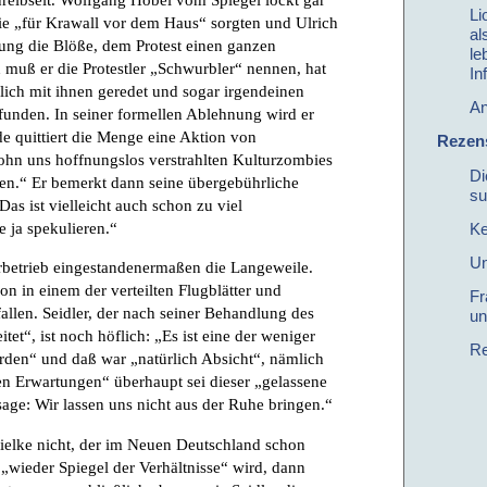
Li
ie „für Krawall vor dem Haus“ sorgten und Ulrich
al
itung die Blöße, dem Protest einen ganzen
le
 muß er die Protestler „Schwurbler“ nennen, hat
In
lich mit ihnen geredet und sogar irgendeinen
A
unden. In seiner formellen Ablehnung wird er
 quittiert die Menge eine Aktion von
Rezens
hn uns hoffnungslos verstrahlten Kulturzombies
Di
ten.“ Er bemerkt dann seine übergebührliche
su
Das ist vielleicht auch schon zu viel
 ja spekulieren.“
Ke
Un
urbetrieb eingestandenermaßen die Langeweile.
on in einem der verteilten Flugblätter und
Fr
allen. Seidler, der nach seiner Behandlung des
un
tet“, ist noch höflich: „Es ist eine der weniger
Re
den“ und daß war „natürlich Absicht“, nämlich
n Erwartungen“ überhaupt sei dieser „gelassene
ge: Wir lassen uns nicht aus der Ruhe bringen.“
ielke nicht, der im Neuen Deutschland schon
„wieder Spiegel der Verhältnisse“ wird, dann