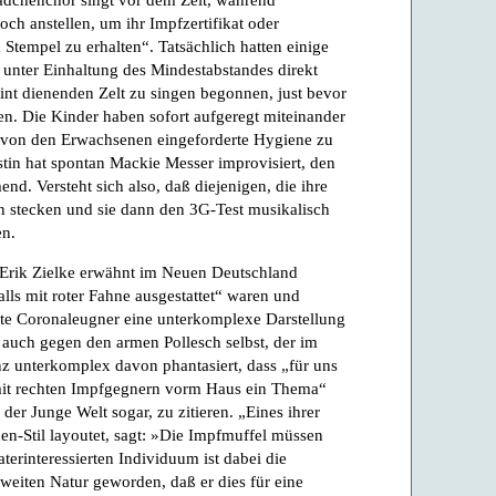
ch anstellen, um ihr Impfzertifikat oder
Stempel zu erhalten“. Tatsächlich hatten einige
 unter Einhaltung des Mindestabstandes direkt
nt dienenden Zelt zu singen begonnen, just bevor
eten. Die Kinder haben sofort aufgeregt miteinander
e von den Erwachsenen eingeforderte Hygiene zu
istin hat spontan Mackie Messer improvisiert, den
nd. Versteht sich also, daß diejenigen, die ihre
n stecken und sie dann den 3G-Test musikalisch
en.
. Erik Zielke erwähnt im Neuen Deutschland
alls mit roter Fahne ausgestattet“ waren und
te Coronaleugner eine unterkomplexe Darstellung
ch auch gegen den armen Pollesch selbst, der im
nz unterkomplex davon phantasiert, dass „für uns
mit rechten Impfgegnern vorm Haus ein Thema“
der Junge Welt sogar, zu zitieren. „Eines ihrer
en-Stil layoutet, sagt: »Die Impfmuffel müssen
terinteressierten Individuum ist dabei die
zweiten Natur geworden, daß er dies für eine