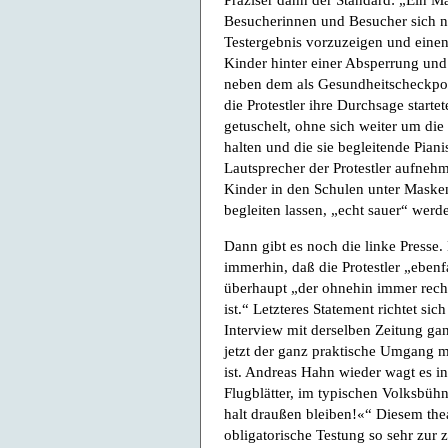
Besucherinnen und Besucher sich no
Testergebnis vorzuzeigen und einen 
Kinder hinter einer Absperrung und
neben dem als Gesundheitscheckpoi
die Protestler ihre Durchsage start
getuschelt, ohne sich weiter um di
halten und die sie begleitende Pian
Lautsprecher der Protestler aufnehme
Kinder in den Schulen unter Maske
begleiten lassen, „echt sauer“ werd
Dann gibt es noch die linke Presse
immerhin, daß die Protestler „ebenf
überhaupt „der ohnehin immer rech
ist.“ Letzteres Statement richtet si
Interview mit derselben Zeitung ga
jetzt der ganz praktische Umgang 
ist. Andreas Hahn wieder wagt es in 
Flugblätter, im typischen Volksbühn
halt draußen bleiben!«“ Diesem thea
obligatorische Testung so sehr zur 