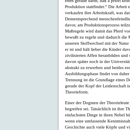
eben gerade darin, daß a priori kei
Produktion stattfindet.“ Die Arbeit
verkaufen ihre Arbeitskraft, was dami
Dementsprechend menschenfeindlich
davor, am Produktionsprozess teil
Maßregeln wird damit das Pferd von
bewußt zu regeln und dadurch die M
unseren Stoffwechsel mit der Natur
er ist und hält lieber die Kinder da
zivilisierten Affen heranbilden und 
davon später noch in der Universitä
abstrakt zu erwerben und beides ers
Ausbildungsphase findet von daher
Trennung ist die Grundlage eines De
gerade der Kopf der Leidenschaft ist
Theorieform.
Einer der Dogmen der Theorieleute 
begreifen sei. Tatsächlich ist ihre T
einfachsten Dinge in ihren Nebel h
wenn eine umfassende Kenntnisnahm
Geschichte auch viele Köpfe und vie