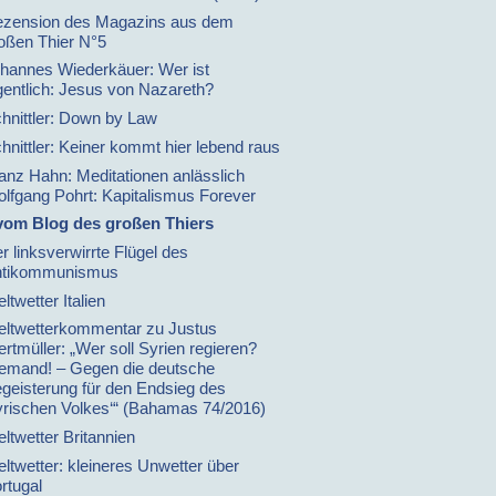
zension des Magazins aus dem
oßen Thier N°5
hannes Wiederkäuer: Wer ist
gentlich: Jesus von Nazareth?
hnittler: Down by Law
hnittler: Keiner kommt hier lebend raus
anz Hahn: Meditationen anlässlich
lfgang Pohrt: Kapitalismus Forever
vom Blog des großen Thiers
r linksverwirrte Flügel des
ntikommunismus
ltwetter Italien
ltwetterkommentar zu Justus
rtmüller: „Wer soll Syrien regieren?
emand! – Gegen die deutsche
geisterung für den Endsieg des
yrischen Volkes‘“ (Bahamas 74/2016)
ltwetter Britannien
ltwetter: kleineres Unwetter über
rtugal