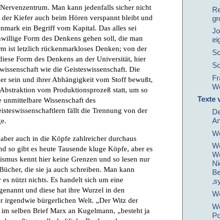
Nervenzentrum. Man kann jedenfalls sicher nicht
Re
e der Kiefer auch beim Hören verspannt bleibt und
gr
nmark ein Begriff vom Kapital. Das alles sei
Jo
nwillige Form des Denkens gehen soll, die man
ei
rm ist letzlich rückenmarkloses Denken; von der
Sc
diese Form des Denkens an der Universität, hier
Sc
rwissenschaft wie die Geisteswissenschaft. Die
Fr
er sein und ihrer Abhängigkeit vom Stoff bewußt,
Wo
he Abstraktion vom Produktionsprozeß statt, um so
Texte 
ie unmittelbare Wissenschaft des
isteswissenschaftlern fällt die Trennung von der
De
ge.
A
We
 aber auch in die Köpfe zahlreicher durchaus
We
und so gibt es heute Tausende kluge Köpfe, aber es
We
Autismus kennt hier keine Grenzen und so lesen nur
Ni
d Bücher, die sie ja auch schreiben. Man kann
Be
 es nützt nichts. Es handelt sich um eine
‚s
genannt und diese hat ihre Wurzel in den
We
 irgendwie bürgerlichen Welt. „Der Witz der
We
t im selben Brief Marx an Kugelmann, „besteht ja
Po