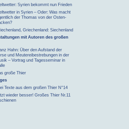
ltwetter: Syrien bekommt nun Frieden
ltwetter in Syrien – Oder: Was macht
gentlich der Thomas von der Osten-
acken?
iechenland, Griechenland: Siechenland
taltungen mit Autoren des großen
anz Hahn: Über den Aufstand der
rse und Meutereibestrebungen in der
sik – Vortrag und Tagesseminar in
lle
s große Thier
iges
ei Texte aus dem großen Thier N°14
tzt wieder besser! Großes Thier Nr.11
schienen