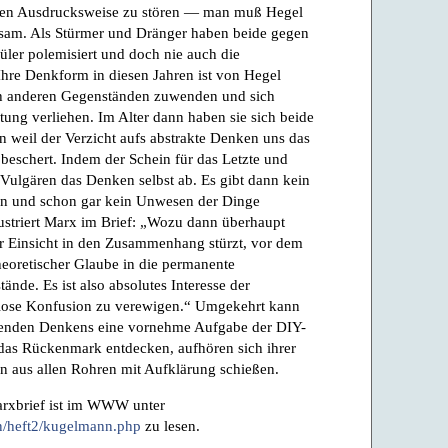
igen Ausdrucksweise zu stören — man muß Hegel
angsam. Als Stürmer und Dränger haben beide gegen
ler polemisiert und doch nie auch die
hre Denkform in diesen Jahren ist von Hegel
uch anderen Gegenständen zuwenden und sich
ung verliehen. Im Alter dann haben sie sich beide
n weil der Verzicht aufs abstrakte Denken uns das
beschert. Indem der Schein für das Letzte und
 Vulgären das Denken selbst ab. Es gibt dann kein
en und schon gar kein Unwesen der Dinge
striert Marx im Brief: „Wozu dann überhaupt
r Einsicht in den Zusammenhang stürzt, vor dem
heoretischer Glaube in die permanente
nde. Es ist also absolutes Interesse der
nlose Konfusion zu verewigen.“ Umgekehrt kann
enden Denkens eine vornehme Aufgabe der DIY-
r das Rückenmark entdecken, aufhören sich ihrer
n aus allen Rohren mit Aufklärung schießen.
arxbrief ist im WWW unter
in/heft2/kugelmann.php
zu lesen.