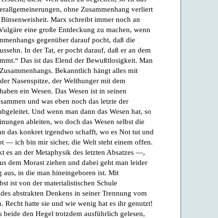
Verallgemeinerungen, ohne Zusammenhang verliert
e Binsenweisheit. Marx schreibt immer noch an
Vulgäre eine große Entdeckung zu machen, wenn
ammenhangs gegenüber darauf pocht, daß die
ssehn. In der Tat, er pocht darauf, daß er an dem
 nimmt.“ Das ist das Elend der Bewußtlosigkeit. Man
 Zusammenhangs. Bekanntlich hängt alles mit
der Nasenspitze, der Welthunger mit dem
haben ein Wesen. Das Wesen ist in seinen
zusammen und was eben noch das letzte der
 abgeleitet. Und wenn man dann das Wesen hat, so
inungen ableiten, wo doch das Wesen selbst die
 das konkret irgendwo schafft, wo es Not tut und
bt — ich bin mir sicher, die Welt steht einem offen.
 es an der Metaphysik des letzten Absatzes —,
s dem Morast ziehen und dabei geht man leider
 aus, in die man hineingeboren ist. Mit
st ist von der materialistischen Schule
 des abstrakten Denkens in seiner Trennung vom
. Recht hatte sie und wie wenig hat es ihr genutzt!
 beide den Hegel trotzdem ausführlich gelesen,