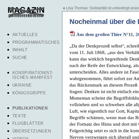
«
Lisa Thomas: Solidarität ist unbedingt anar
Nocheinmal über die D
Aus dem großen Thier N°11, 2
AKTUELLES
PROGRAMMATISCHES
„Da der Denkprozeß selbst“, schre
INHALT
vom 11. Juli 1868, „aus den Verhält
SUCHE
kann das wirklich begreifende Denk
nach der Reife der Entwicklung, al
unterscheiden. Alles andere ist Fa
KONSPIRATIONIST-
ISCHES MANIFEST
wahrgenommen, führt sofort zur A
das Rückenmark an diesem Prozeß s
UKRAINE
fragen: Denken ist nicht einfach ei
KÖNIGSGRIPPE
Momentan scheint die Begriffsbild
vollziehen und so schweben alle al
PUBLIKATIONEN
Luft, wie eigentlich nur Gott, Kapit
TEXTE
Begriffe schämen, wenn man das Rü
FLUGBLÄTTER
der Fortsatz des Hirns und dort mit
Folgerichtig setzt es sich in die k
ÜBERSETZUNGEN
Nerven verzweigen sich überall und 
VIDEOS