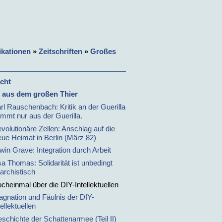
ikationen
»
Zeitschriften
»
Großes
cht
l aus dem großen Thier
rl Rauschenbach: Kritik an der Guerilla
mmt nur aus der Guerilla.
volutionäre Zellen: Anschlag auf die
ue Heimat in Berlin (März 82)
win Grave: Integration durch Arbeit
sa Thomas: Solidarität ist unbedingt
archistisch
cheinmal über die DIY-Intellektuellen
agnation und Fäulnis der DIY-
tellektuellen
schichte der Schattenarmee (Teil II)