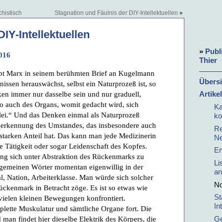
chistisch
Stagnation und Fäulnis der DIY-Intellektuellen
»
IY-Intellektuellen
»
Publ
016
Thier
ibt Marx in seinem berühmten Brief an Kugelmann
Übersi
nissen herauswächst, selbst ein Naturprozeß ist, so
en immer nur dasselbe sein und nur graduell,
Artike
so auch des Organs, womit gedacht wird, sich
Ka
selei.“ Und das Denken einmal als Naturprozeß
ko
nerkennung des Umstandes, das insbesondere auch
Re
tarken Anteil hat. Das kann man jede Medizinerin
Ne
ne Tätigkeit oder sogar Leidenschaft des Kopfes.
Er
ung sich unter Abstraktion des Rückenmarks zu
Li
lgemeinen Wörter momentan eigenwillig in der
an
al, Nation, Arbeiterklasse. Man würde sich solcher
No
ckenmark in Betracht zöge. Es ist so etwas wie
St
 vielen kleinen Bewegungen konfrontiert.
In
omplette Muskulatur und sämtliche Organe fort. Die
man findet hier dieselbe Elektrik des Körpers, die
Ge