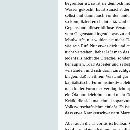
begreifbar ist, so ist sie dennoch n
Wasser gekocht. Es ist zunächst der
selbst und damit auch vor den and
so kompliziert erscheint läßt. Und
Gegenstand, dieser hilflose Versuc
vom Gegenstand irgendetwas zu erke
Maulwürfe, nur wühlen sie nicht. Da
wie sein Ruf. Nur etwas dick und tei
nicht verstehen, lieber läßt man d
jedenfalls nicht die Ursache, sond
behaupten, „daß Arbeiter und selbs
verstanden und sich darin zurechtge
klagen, daß ich ihrem Verstand ga
kapitalistische Form instinktiv abl
man in der Form der Verdinglichung
ein Ökonomielehrbuch und nicht für
Kritik, die sich manchmal sogar zum
Volkswirtschaftslehre einläßt. Es i
dass etwa Krankenschwestern Marx b
Aber auch die Theoritis ist heilbar
Kopf geschlagen hat und ernsthaft v