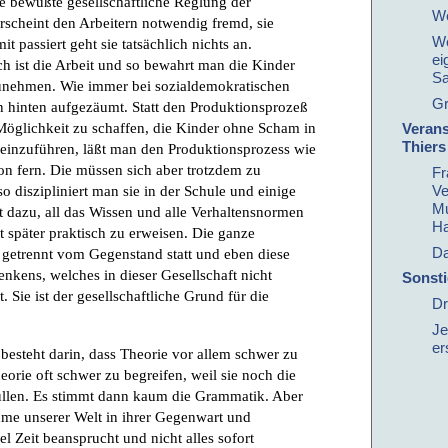
ne bewußte gesellschaftliche Reglung der
We
 erscheint den Arbeitern notwendig fremd, sie
We
t passiert geht sie tatsächlich nichts an.
ei
 ist die Arbeit und so bewahrt man die Kinder
S
zunehmen. Wie immer bei sozialdemokratischen
Gr
 hinten aufgezäumt. Statt den Produktionsprozeß
öglichkeit zu schaffen, die Kinder ohne Scham in
Verans
Thiers
 einzuführen, läßt man den Produktionsprozess wie
von fern. Die müssen sich aber trotzdem zu
Fr
Ve
so diszipliniert man sie in der Schule und einige
Mu
t dazu, all das Wissen und alle Verhaltensnormen
Ha
t später praktisch zu erweisen. Die ganze
Da
 getrennt vom Gegenstand statt und eben diese
nkens, welches in dieser Gesellschaft nicht
Sonst
. Sie ist der gesellschaftliche Grund für die
Dr
Je
er
besteht darin, dass Theorie vor allem schwer zu
heorie oft schwer zu begreifen, weil sie noch die
üllen. Es stimmt dann kaum die Grammatik. Aber
e unserer Welt in ihrer Gegenwart und
l Zeit beansprucht und nicht alles sofort