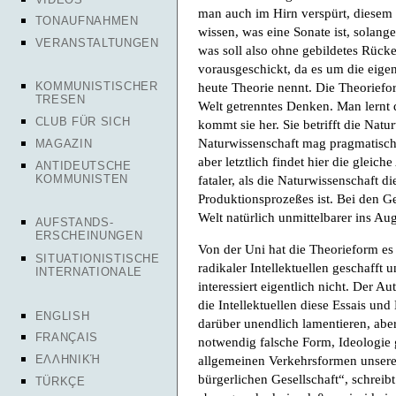
man auch im Hirn verspürt, diesem 
TONAUFNAHMEN
wissen, was eine Sonate ist, solang
VERANSTALTUNGEN
was soll also ohne gebildetes Rücke
vorausgeschickt, da es um die eige
KOMMUNISTISCHER
heute Theorie nennt. Die Theoriefo
TRESEN
Welt getrenntes Denken. Man lernt 
CLUB FÜR SICH
kommt sie her. Sie betrifft die Natu
Naturwissenschaft mag pragmatisch
MAGAZIN
aber letztlich findet hier die gleic
ANTIDEUTSCHE
KOMMUNISTEN
fataler, als die Naturwissenschaft d
Produktionsprozeßes ist. Bei den Ge
Welt natürlich unmittelbarer ins Au
AUFSTANDS-
ERSCHEINUNGEN
Von der Uni hat die Theorieform es
SITUATIONISTISCHE
radikaler Intellektuellen geschafft 
INTERNATIONALE
interessiert eigentlich nicht. Der 
die Intellektuellen diese Essais un
ENGLISH
darüber unendlich lamentieren, aber
FRANÇAIS
notwendig falsche Form, Ideologie 
ΕΛΛΗΝΙΚΉ
allgemeinen Verkehrsformen unserer
bürgerlichen Gesellschaft“, schreib
TÜRKÇE