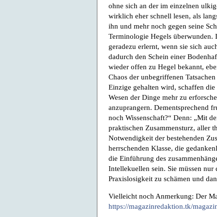
ohne sich an der im einzelnen ulk
wirklich eher schnell lesen, als l
ihn und mehr noch gegen seine Schü
Terminologie Hegels überwunden. I
geradezu erlernt, wenn sie sich a
dadurch den Schein einer Bodenhaft
wieder offen zu Hegel bekannt, ebe
Chaos der unbegriffenen Tatsachen 
Einzige gehalten wird, schaffen die
Wesen der Dinge mehr zu erforsch
anzuprangern. Dementsprechend fru
noch Wissenschaft?“ Denn: „Mit de
praktischen Zusammensturz, aller t
Notwendigkeit der bestehenden Zustä
herrschenden Klasse, die gedanke
die Einführung des zusammenhäng
Intellekuellen sein. Sie müssen nu
Praxislosigkeit zu schämen und dan
Vielleicht noch Anmerkung: Der M
https://magazinredaktion.tk/magaz