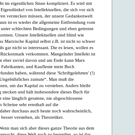
icht im eigentlichen Sinne kompliziert. Es wird mit
 Eigendünkel von Intellektuellen, die sich vor sich
eren verstecken müssen, der unsere Gedankenwelt
 dann ist es wieder die allgemeine Entfremdung vom
h unter schlechten Bedingungen und eben getrennt
nnen. Unsere Intellektuellen sind blind wie
s Marxische Kapital selbst z.B. ist nicht so schwer
ls gar nicht so interessant. Die es lesen, wollen es
as Rückenmark verkommen. Mangelnder Intellekt ist
ern eher zuviel davon und am Ende kann Marx
t Fabrikanten, und Kaufleute mein Buch
funden haben, während diese 'Schriftgelehrten' (!)
r Ungebührliches zumute“. Man muß die
ehnen, um das Kapital zu verstehen. Anders bleibt
 stecken und hält insbesondere dieses Buch für
 eine länglich geratene, nie abgeschlossene
 Scheine sehr ernsthaft auf die
st daher durchaus auch heute noch wahrscheinlich,
esser verstehen, als Theoretiker.
. Wenn man sich aber dieses ganze Theorie aus dem
ersucht, diese Welt auch zu begreifen, so ist das