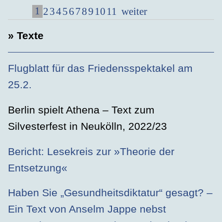
1
2
3
4
5
6
7
8
9
10
11
weiter
» Texte
Flugblatt für das Friedensspektakel am
25.2.
Berlin spielt Athena – Text zum
Silvesterfest in Neukölln, 2022/23
Bericht: Lesekreis zur »Theorie der
Entsetzung«
Haben Sie „Gesundheitsdiktatur“ gesagt? –
Ein Text von Anselm Jappe nebst