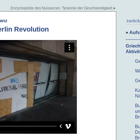
Encyclopédie des Nuisances: Tyrannei der Geschwindigkeit
»
vanz
zurück
rlin Revolution
»
Aufs
Griech
Aktivi
Ge
Wa
Ge
Ka
Nä
Bu
un
Br
Bu
Do
Br