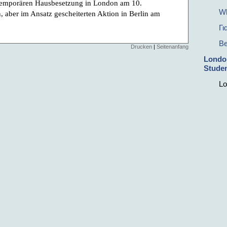
r temporären Hausbesetzung in London am 10.
Wh
 aber im Ansatz gescheiterten Aktion in Berlin am
Γι
Be
Drucken
|
Seitenanfang
Londo
Studen
Lo