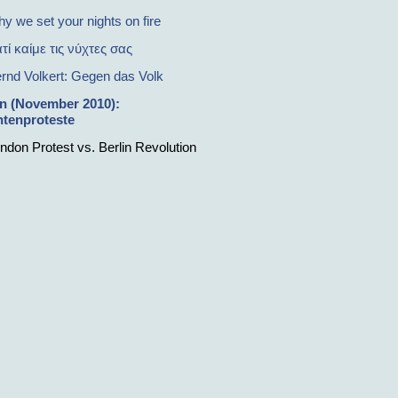
y we set your nights on fire
ατί καίμε τις νύχτες σας
rnd Volkert: Gegen das Volk
n (November 2010)
:
tenproteste
ndon Protest vs. Berlin Revolution