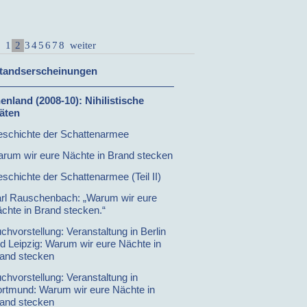
2
1
3
4
5
6
7
8
weiter
tandserscheinungen
enland (2008-10)
: Nihilistische
täten
schichte der Schattenarmee
rum wir eure Nächte in Brand stecken
schichte der Schattenarmee (Teil II)
rl Rauschenbach: „Warum wir eure
chte in Brand stecken.“
chvorstellung: Veranstaltung in Berlin
d Leipzig: Warum wir eure Nächte in
and stecken
chvorstellung: Veranstaltung in
rtmund: Warum wir eure Nächte in
and stecken