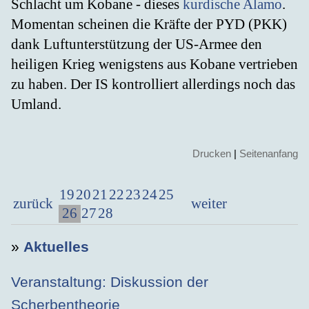
Schlacht um Kobane - dieses
kurdische Alamo
.
Momentan scheinen die Kräfte der PYD (PKK)
dank Luftunterstützung der US-Armee den
heiligen Krieg wenigstens aus Kobane vertrieben
zu haben. Der IS kontrolliert allerdings noch das
Umland.
Drucken
|
Seitenanfang
19
20
21
22
23
24
25
zurück
weiter
26
27
28
»
Aktuelles
Veranstaltung: Diskussion der
Scherbentheorie