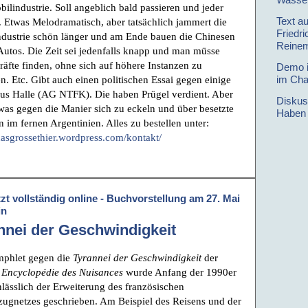
ilindustrie. Soll angeblich bald passieren und jeder
Text a
. Etwas Melodramatisch, aber tatsächlich jammert die
Friedr
dustrie schön länger und am Ende bauen die Chinesen
Reine
 Autos. Die Zeit sei jedenfalls knapp und man müsse
äfte finden, ohne sich auf höhere Instanzen zu
Demo in
im Cha
en. Etc. Gibt auch einen politischen Essai gegen einige
us Halle (AG NTFK). Die haben Prügel verdient. Aber
Diskuss
was gegen die Manier sich zu eckeln und über besetzte
Haben 
n im fernen Argentinien. Alles zu bestellen unter:
/dasgrossethier.wordpress.com/kontakt/
tzt vollständig online - Buchvorstellung am 27. Mai
in
nnei der Geschwindigkeit
mphlet gegen die
Tyrannei der Geschwindigkeit
der
e
Encyclopédie des Nuisances
wurde Anfang der 1990er
nlässlich der Erweiterung des französischen
zugnetzes geschrieben. Am Beispiel des Reisens und der