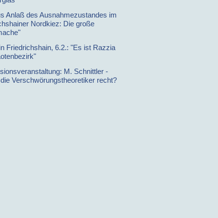
us Anlaß des Ausnahmezustandes im
ichshainer Nordkiez: Die große
mache"
 Friedrichshain, 6.2.: "Es ist Razzia
otenbezirk"
ionsveranstaltung: M. Schnittler -
die Verschwörungstheoretiker recht?