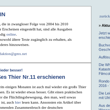
IN
zurück
 die in zwangloser Folge von 2004 bis 2010
»
Aktu
r Erscheinen eingestellt hat, sind alle Ausgaben
Jetzt 
ndig
online
.
erschi
sowohl ältere Texte zugänglich zu erhalten, als
nderes hinzuweisen.
Buchvo
Geschw
daktion@gmx.net
Auflös
Die Wh
Katast
wieder besser!
Filmco
es Thier Nr.11 erschienen
Rondo 
2016 -
eits einigen Monaten ist auch mal wieder ein großs Thier
nen. Es ist wieder etwas besser. Gibt einen praktischen
Die Le
er die Flüchtlingsbewegung, den man, weil sowas
mit Ulr
 ist, auch
hier
lesen kann. Ansonsten ein Artikel über
Aus de
mmenden Zusammenbruch der deutschen
Wasse