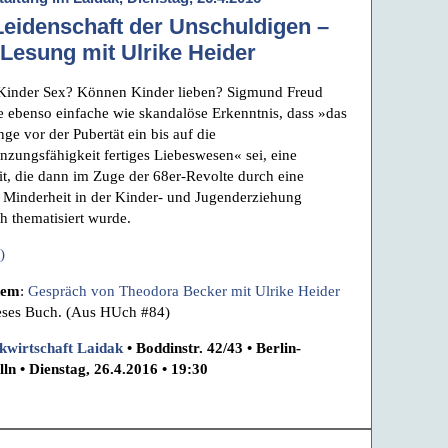
Leidenschaft der Unschuldigen –
 Lesung mit Ulrike Heider
Kinder Sex? Können Kinder lieben? Sigmund Freud
ie ebenso einfache wie skandalöse Erkenntnis, dass »das
nge vor der Pubertät ein bis auf die
anzungsfähigkeit fertiges Liebeswesen« sei, eine
t, die dann im Zuge der 68er-Revolte durch eine
 Minderheit in der Kinder- und Jugenderziehung
ch thematisiert wurde.
)
dem
:
Gespräch von Theodora Becker mit Ulrike Heider
eses Buch. (Aus HUch #84)
kwirtschaft Laidak
• Boddinstr. 42/43 • Berlin-
ln • Dienstag, 26.4.2016 • 19:30