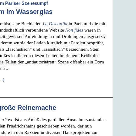
m Pariser Szenesumpf
m im Wasserglas
rchistische Buchladen
La Discordia
in Paris und die mit
undschaftlich verbundene Website
Non fides
waren in
 Zeit gewissen Anfeindungen und Drohungen ausgesetzt;
nderem wurde der Laden kürzlich mit Parolen besprüht,
als „faschistisch“ und „rassistisch“ bezeichnen. Stein
toßes ist die von diesen Leuten betriebene Kritik des
die Teilen der „antiautoritären“ Szene offenbar ein Dorn
 ist.
..)
große Reinemache
er Text ist aus Anlaß des partiellen Ausnahmezustandes
en Friedrichshains geschrieben worden, der nun
ndere in den Razzien in diversen Hausprojekten zur