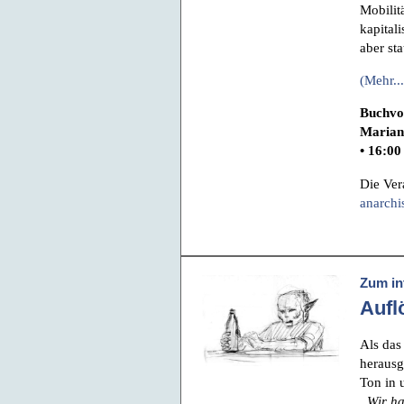
Mobilitä
kapital
aber st
(Mehr...
Buchvor
Mariann
• 16:00
Die Ver
anarchi
Zum in
Aufl
Als da
herausg
Ton in 
„Wir ha