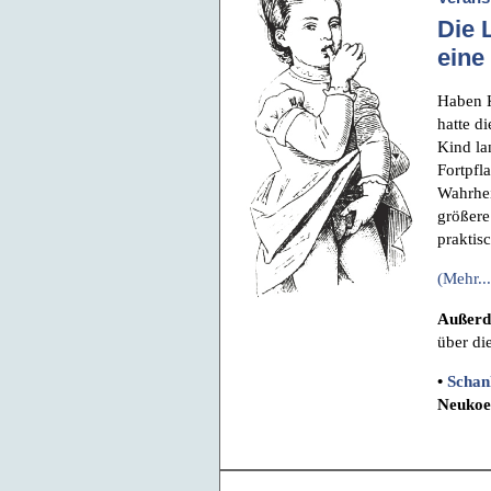
Die 
eine
Haben 
hatte d
Kind la
Fortpfl
Wahrhei
größere
praktis
(Mehr...
Außer
über di
•
Schan
Neukoel