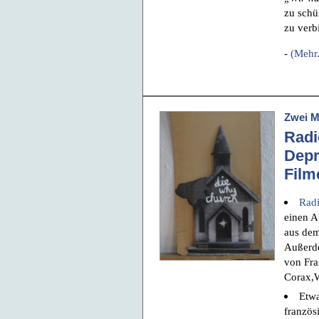
zu schü
zu verb
-
(Mehr.
Zwei M
Radi
Depr
Film
Radi
einen 
aus de
Außerde
von Fra
Corax,
Etwa
französ