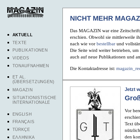
NICHT MEHR MAGAZ
Das MAGAZIN war eine Zeitschrift,
AKTUELL
erschien. Obwohl sie mittlerweile ih
TEXTE
nach wie vor
bestellbar
und vollstä
Die Seite wird weiter betrieben, um 
PUBLIKATIONEN
auch auf neue Publikationen und a
VIDEOS
TONAUFNAHMEN
Die Kontaktadresse ist:
magazin_re
ET AL.
(ÜBERSETZUNGEN)
Jetzt 
MAGAZIN
Groß
SITUATIONISTISCHE
INTERNATIONALE
Vor ber
ENGLISH
erschie
FRANÇAIS
Text üb
TÜRKÇE
nützlich
den ko
ΕΛΛΗΝΙΚΑ