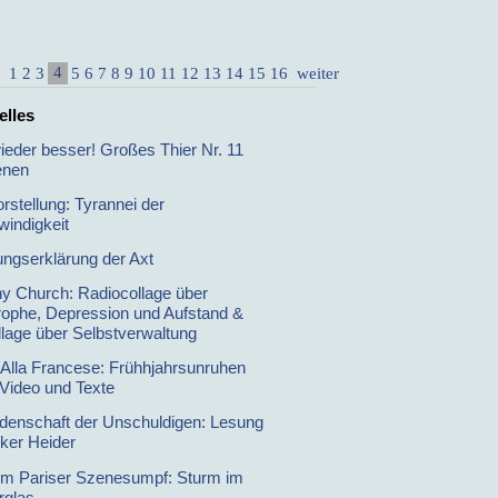
4
1
2
3
5
6
7
8
9
10
11
12
13
14
15
16
weiter
elles
wieder besser! Großes Thier Nr. 11
enen
rstellung: Tyrannei der
indigkeit
ungserklärung der Axt
y Church: Radiocollage über
rophe, Depression und Aufstand &
llage über Selbstverwaltung
Alla Francese: Frühhjahrsunruhen
 Video und Texte
idenschaft der Unschuldigen: Lesung
iker Heider
m Pariser Szenesumpf: Sturm im
rglas