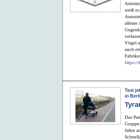
Automob
weiß es
Autonin
alleine
Gegenkr
verlass
Vögel a
auch et
Fabrike
https:/
Text je
in Berl
Tyra
Das Pa
Grupp
Jahre a
Schnell