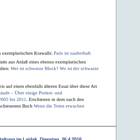
es exemplarischen Krawalls:
Paris ist zauberhaft
latts aus Anlaß eines ebenso exemplarischen
alien:
Wer ist schwarze Block? Wo ist der schwarze
s auf einen ebenfalls älteren Essai über diese Art
ude – Über einige Protest- und
2005 bis 2011
. Erschienen in dem nach den
rschienenen Buch
Wenn die Toten erwachen
taltung im Laidak, Dienstag, 26.4.2016