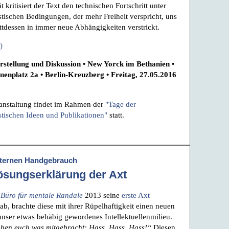
t kritisiert der Text den technischen Fortschritt unter
istischen Bedingungen, der mehr Freiheit verspricht, uns
attdessen in immer neue Abhängigkeiten verstrickt.
)
stellung und Diskussion • New Yorck im Bethanien •
enplatz 2a • Berlin-Kreuzberg • Freitag, 27.05.2016
anstaltung findet im Rahmen der
"Tage der
stischen Ideen und Publikationen"
statt.
ternen Handgebrauch
ösungserklärung der Axt
s
Büro für mentale Randale
2013 seine
erste Axt
ab, brachte diese mit ihrer Rüpelhaftigkeit einen neuen
unser etwas behäbig gewordenes Intellektuellenmilieu.
ben euch was mitgebracht: Hass, Hass, Hass!“
Diesen