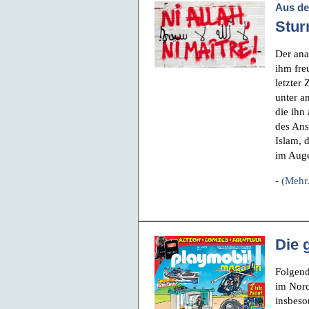
Aus de
Stur
Der ana
ihm fre
letzter
unter a
die ihn 
des Ans
Islam, 
im Auge
-
(Mehr.
Die 
Folgend
im Nord
insbeso