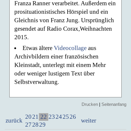
Franza Ranner verarbeitet. Außerdem ein
prosituationistisches Hörspiel und ein
Gleichnis von Franz Jung. Ursprünglich
gesendet auf Radio Corax,Weihnachten
2015.
Etwas ältere
Videocollage
aus
Archivbildern einer französischen
Kleinstadt, unterlegt mit einem Mehr
oder weniger lustigem Text über
Selbstverwaltung.
Drucken
|
Seitenanfang
22
20
21
23
24
25
26
zurück
weiter
27
28
29