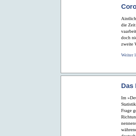
Coro
Aintlic
die Zeit
vaarbei
doch ni
zweite 
Weiter 
Das 
Im »Deu
Statist
Frage g
Richtun
nennens
während
deutsch