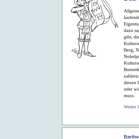
Allgeme
laufend
Eigentu
dazu sa
gibt, d
Kulturs
Berg, N
Nobelpr
Kulturs
Bummbu
zahlrei
diesen 
oder wis
muss.
Weiter 
Bartho