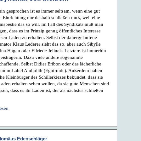
in gesprochen ist es immer seltsam, wenn eine gut
e Einrichtung nur deshalb schließen muß, weil eine
msbestie das so will. Im Fall des Syndikats muß man
gen, dass es im Prinzip genug öffentliches Interesse
iesen Laden zu erhalten. Selbst der dahergelaufene
enator Klaus Lederer sieht das so, aber auch Sibylle
ina Hagen oder Elfriede Jelinek. Letztere ist immerhin
eisträgerin. Dazu viele andere sogenannte
chaffende. Selbst Didier Eribon oder das lächerliche
mm-Label Audiolith (Egotronic). Außerdem haben
che Kleinbürger des Schillerkiezes bekundet, dass sie
Laden erhalten sehen wollen, da sie gute Menschen sind
sen, dass es ihr Laden ist, der als nächstes schließen
lesen
lomäus Edenschläger