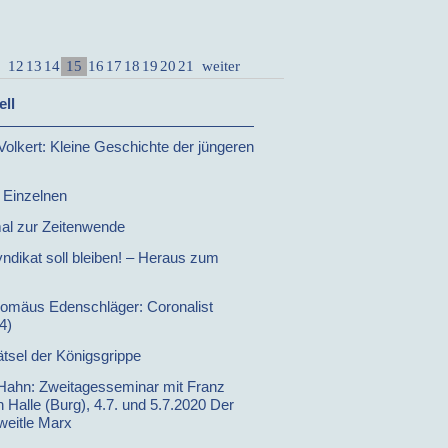
15
12
13
14
16
17
18
19
20
21
weiter
ell
Volkert: Kleine Geschichte der jüngeren
 Einzelnen
l zur Zeitenwende
ndikat soll bleiben! – Heraus zum
lomäus Edenschläger: Coronalist
4)
tsel der Königsgrippe
Hahn: Zweitagesseminar mit Franz
 Halle (Burg), 4.7. und 5.7.2020 Der
weitle Marx