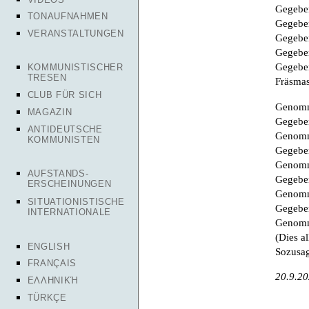
Gegeben
TONAUFNAHMEN
Gegeben
VERANSTALTUNGEN
Gegeben
Gegeben
Gegeben
KOMMUNISTISCHER
TRESEN
Fräsmas
CLUB FÜR SICH
Genomm
MAGAZIN
Gegeben
ANTIDEUTSCHE
Genomm
KOMMUNISTEN
Gegeben
Genomm
AUFSTANDS-
Gegeben
ERSCHEINUNGEN
Genomme
SITUATIONISTISCHE
Gegebe
INTERNATIONALE
Genomm
(Dies al
ENGLISH
Sozusag
FRANÇAIS
20.9.2
ΕΛΛΗΝΙΚΉ
TÜRKÇE