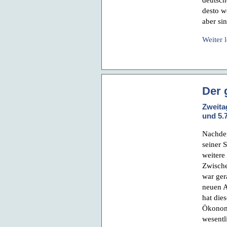
desto w
aber si
Weiter 
Der 
Zweita
und 5.
Nachdem
seiner 
weitere
Zwische
war ger
neuen A
hat die
Ökonomi
wesentl