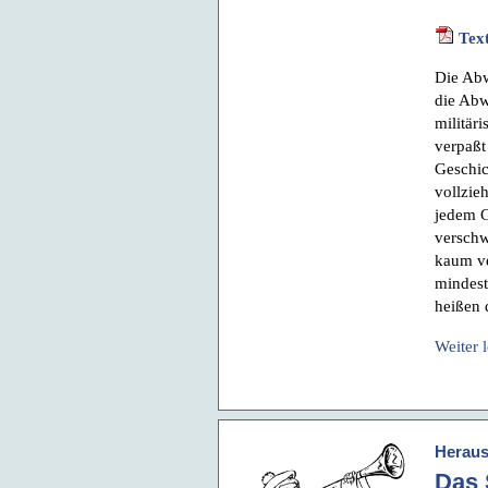
Text
Die Abw
die Abw
militär
verpaßt
Geschic
vollzie
jedem G
verschw
kaum ve
mindest
heißen d
Weiter 
Heraus
Das 