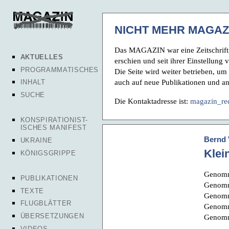
NICHT MEHR MAGAZ
Das MAGAZIN war eine Zeitschrift,
AKTUELLES
erschien und seit ihrer Einstellung 
PROGRAMMATISCHES
Die Seite wird weiter betrieben, um
auch auf neue Publikationen und a
INHALT
SUCHE
Die Kontaktadresse ist:
magazin_re
KONSPIRATIONIST-
ISCHES MANIFEST
Bernd 
UKRAINE
Klei
KÖNIGSGRIPPE
Genomm
PUBLIKATIONEN
Genomm
TEXTE
Genomm
FLUGBLÄTTER
Genomm
ÜBERSETZUNGEN
Genomm
VIDEOS