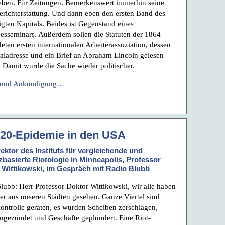
eben. Für Zeitungen. Bemerkenswert immerhin seine
erichterstattung. Und dann eben den ersten Band des
igten Kapitals. Beides ist Gegenstand eines
esseminars. Außerdem sollen die Statuten der 1864
eten ersten internationalen Arbeiterassoziation, dessen
aladresse und ein Brief an Abraham Lincoln gelesen
 Damit wurde die Sache wieder politischer.
 und Ankündigung…
-20-Epidemie in den USA
ektor des Instituts für vergleichende und
zbasierte Riotologie in Minneapolis, Professor
 Wittikowski, im Gespräch mit Radio Blubb
lubb: Herr Professor Doktor Wittikowski, wir alle haben
der aus unseren Städten gesehen. Ganze Viertel sind
ontrolle geraten, es wurden Scheiben zerschlagen,
ngezündet und Geschäfte geplündert. Eine Riot-