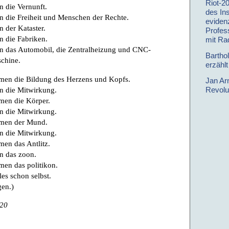
Riot-2
 die Vernunft.
des Ins
 die Freiheit und Menschen der Rechte.
evidenz
 der Kataster.
Profes
 die Fabriken.
mit Ra
 das Automobil, die Zentralheizung und CNC-
Bartho
chine.
erzähl
en die Bildung des Herzens und Kopfs.
Jan Ar
 die Mitwirkung.
Revolu
en die Körper.
 die Mitwirkung.
en der Mund.
 die Mitwirkung.
n das Antlitz.
n das zoon.
en das politikon.
les schon selbst.
en.)
020