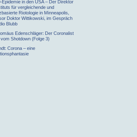
0-Epidemie in den USA – Der Direktor
tituts für vergleichende und
basierte Riotologie in Minneapolis,
sor Doktor Wittikowski, im Gespräch
dio Blubb
lomäus Edenschläger: Der Coronalist
t vom Shotdown (Folge 3)
ndt: Corona – eine
tionsphantasie