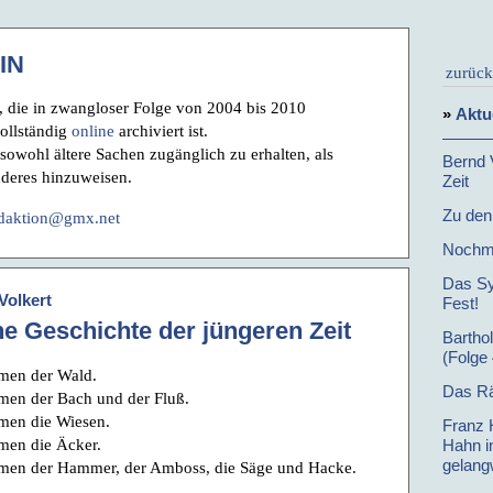
IN
zurück
 die in zwangloser Folge von 2004 bis 2010
»
Aktu
vollständig
online
archiviert ist.
 sowohl ältere Sachen zugänglich zu erhalten, als
Bernd 
nderes hinzuweisen.
Zeit
Zu den
daktion@gmx.net
Nochma
Das Sy
Volkert
Fest!
ne Geschichte der jüngeren Zeit
Bartho
(Folge 
en der Wald.
Das Rä
en der Bach und der Fluß.
en die Wiesen.
Franz 
en die Äcker.
Hahn in
gelang
en der Hammer, der Amboss, die Säge und Hacke.