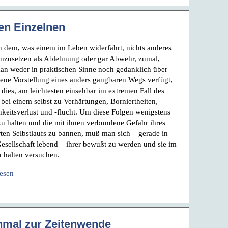
en Einzelnen
 dem, was einem im Leben widerfährt, nichts anderes
nzusetzen als Ablehnung oder gar Abwehr, zumal,
n weder in praktischen Sinne noch gedanklich über
gene Vorstellung eines anders gangbaren Wegs verfügt,
t dies, am leichtesten einsehbar im extremen Fall des
 bei einem selbst zu Verhärtungen, Borniertheiten,
hkeitsverlust und -flucht. Um diese Folgen wenigstens
zu halten und die mit ihnen verbundene Gefahr ihres
rten Selbstlaufs zu bannen, muß man sich – gerade in
Gesellschaft lebend – ihrer bewußt zu werden und sie im
u halten versuchen.
lesen
mal zur Zeitenwende