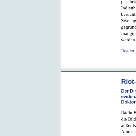
geschri
Indienb
berücht
Zweitag
gegründ
Inaugur
werden.
Reader
Riot
Der Dir
eviden
Doktor
Radio B
die Bil
außer K
Autos a