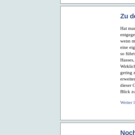
Zu d
Hat man
entgege
wenn ma
eine ei
so führ
Hasses,
Wirklic
gering 
erweite
dieser 
Blick z
Weiter 
Noch