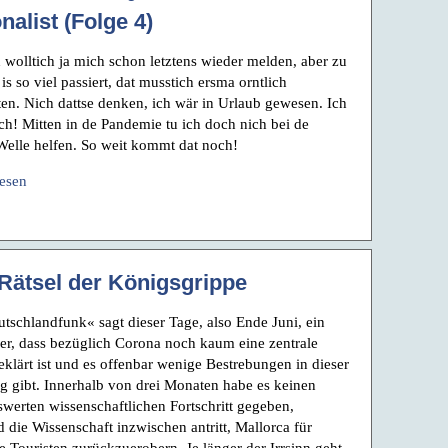
nalist (Folge 4)
h wolltich ja mich schon letztens wieder melden, aber zu
 is so viel passiert, dat musstich ersma orntlich
ten. Nich dattse denken, ich wär in Urlaub gewesen. Ich
ch! Mitten in de Pandemie tu ich doch nich bei de
Welle helfen. So weit kommt dat noch!
lesen
Rätsel der Königsgrippe
tschlandfunk« sagt dieser Tage, also Ende Juni, ein
iker, dass bezüglich Corona noch kaum eine zentrale
eklärt ist und es offenbar wenige Bestrebungen in dieser
g gibt. Innerhalb von drei Monaten habe es keinen
werten wissenschaftlichen Fortschritt gegeben,
 die Wissenschaft inzwischen antritt, Mallorca für
e Touristen zurückzuerobern. Je länger der Irrsinn geht,