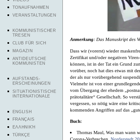
TONAUFNAHMEN
VERANSTALTUNGEN
KOMMUNISTISCHER
TRESEN
Anmerkung
: Das Manuskript des Vo
CLUB FÜR SICH
Dass wir (vorerst) wieder maskenf
MAGAZIN
Zertifikat und/oder negativen Vire
ANTIDEUTSCHE
KOMMUNISTEN
können, ist in der Tat ein Grund z
vorüber, noch hat dies etwas mit de
der als nur vorübergehend suspendie
AUFSTANDS-
Vielmehr ist von einer grundlegen
ERSCHEINUNGEN
vom Übergang der ehedem „postnazis
SITUATIONISTISCHE
INTERNATIONALE
prätotalitäre“ Gesellschaft. So ver
vergessen, so nötig wäre eine kriti
kommenden Angriffen auf das „gute
ENGLISH
FRANÇAIS
Buch:
ΕΛΛΗΝΙΚΉ
Thomas Maul, Was man wann wis
TÜRKÇE
Corona-Verbrechen,
Norderstedt 2