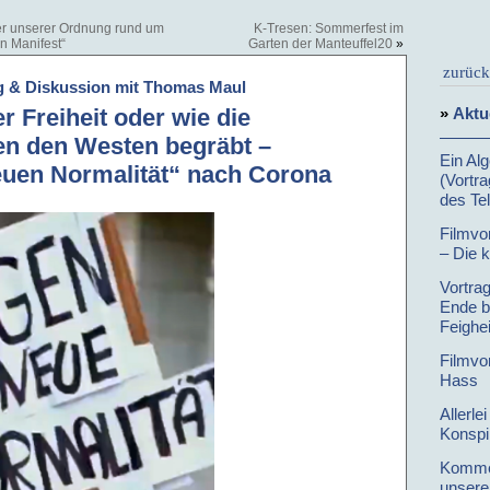
r unserer Ordnung rund um
K-Tresen: Sommerfest im
n Manifest“
Garten der Manteuffel20
»
zurück
ng & Diskussion mit Thomas Maul
»
Aktu
 Freiheit oder wie die
en den Westen begräbt –
Ein Al
euen Normalität“ nach Corona
(Vortr
des Te
Filmvo
– Die 
Vortra
Ende bü
Feighe
Filmvo
Hass
Allerl
Konspi
Kommen
unsere