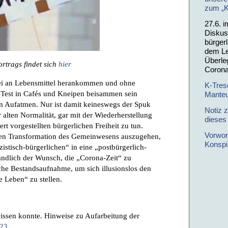
zum „K
27.6. 
Diskus
bürgerl
dem Le
Überle
rtrags findet sich
hier
Coron
rei an Lebensmittel herankommen und ohne
K-Tres
n-Test in Cafés und Kneipen beisammen sein
Manteu
um Aufatmen. Nur ist damit keineswegs der Spuk
Notiz 
r alten Normalität, gar mit der Wiederherstellung
dieses
rt vorgestellten bürgerlichen Freiheit zu tun.
Vorwor
den Transformation des Gemeinwesens auszugehen,
Konspi
tisch-bürgerlichen“ in eine „postbürgerlich-
ständlich der Wunsch, die „Corona-Zeit“ zu
sche Bestandsaufnahme, um sich illusionslos den
 Leben“ zu stellen.
sen konnte. Hinweise zu Aufarbeitung der
023