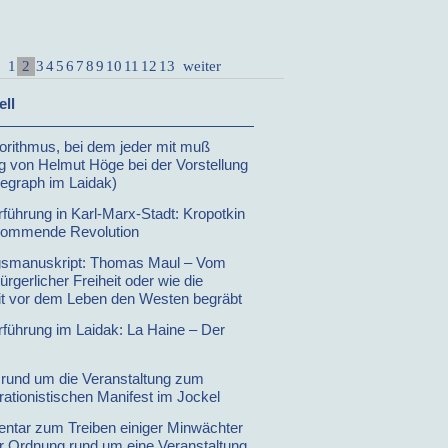
2
1
3
4
5
6
7
8
9
10
11
12
13
weiter
ell
gorithmus, bei dem jeder mit muß
ag von Helmut Höge bei der Vorstellung
legraph im Laidak)
rführung in Karl-Marx-Stadt: Kropotkin
kommende Revolution
gsmanuskript: Thomas Maul – Vom
rgerlicher Freiheit oder wie die
it vor dem Leben den Westen begräbt
rführung im Laidak: La Haine – Der
ei rund um die Veranstaltung zum
rationistischen Manifest im Jockel
tar zum Treiben einiger Minwächter
r Ordnung rund um eine Veranstaltung